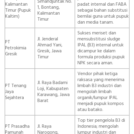
Simandjuntak No.
Kalimantan
padat internal dan FABA
1, Bontang,
Timur (Pupuk
sebagai bahan substitusi
Kalimantan
Kaltim)
bernilai guna untuk pupuk
Timur
dan media tanam.
Sukses meriset dan
Jl. Jenderal
mensubstitusi sludge
PT
Ahmad Yani,
IPAL (B3) internal untuk
Petrokimia
Gresik, Jawa
dicampur ke dalam
Gresik
Timur
formula produksi pupuk
NPK secara aman.
Vendor pihak ketiga
raksasa yang menerima
Jl. Raya Badami
PT Tenang
limbah B3 industri dan
Loji, Kabupaten
Jaya
mengolah limbah
Karawang, Jawa
Sejahtera
organik/lumpur IPAL
Barat
menjadi pupuk kompos
atau batako.
Top tier pengelola B3 di
PT Prasadha
Jl. Raya
Indonesia; mengolah
Pamunah
Narogong,
lumpur industri dan