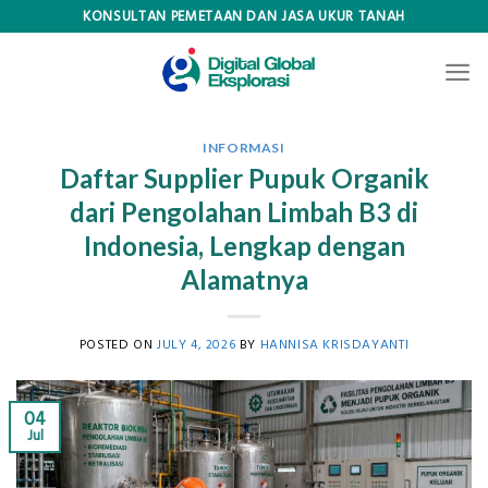
Skip
KONSULTAN PEMETAAN DAN JASA UKUR TANAH
to
content
INFORMASI
Daftar Supplier Pupuk Organik
dari Pengolahan Limbah B3 di
Indonesia, Lengkap dengan
Alamatnya
POSTED ON
JULY 4, 2026
BY
HANNISA KRISDAYANTI
04
Jul