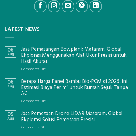
LATEST NEWS
Jasa Pemasangan Bowplank Mataram, Global
06
Aug
Ekplorasi.Menggunakan Alat Ukur Presisi untuk
Hasil Akurat
on
Comments Off
Jasa
Berapa Harga Panel Bambu Bio-PCM di 2026, ini
Pemasangan
06
Bowplank
Aug
Estimasi Biaya Per m² untuk Rumah Sejuk Tanpa
Mataram,
AC
Global
on
Comments Off
Ekplorasi.Menggunakan
Berapa
Alat
Jasa Pemetaan Drone LiDAR Mataram, Global
Harga
05
Ukur
Panel
Aug
Ekplorasi Solusi Pemetaan Presisi
Presisi
Bambu
untuk
on
Comments Off
Bio-
Hasil
Jasa
PCM