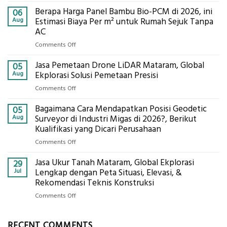
Jasa
Berapa Harga Panel Bambu Bio-PCM di 2026, ini
Pemasangan
06
Bowplank
Aug
Estimasi Biaya Per m² untuk Rumah Sejuk Tanpa
Mataram,
AC
Global
on
Comments Off
Ekplorasi.Menggunakan
Berapa
Alat
Jasa Pemetaan Drone LiDAR Mataram, Global
Harga
05
Ukur
Panel
Aug
Ekplorasi Solusi Pemetaan Presisi
Presisi
Bambu
untuk
on
Comments Off
Bio-
Hasil
Jasa
PCM
Akurat
Bagaimana Cara Mendapatkan Posisi Geodetic
Pemetaan
05
di
Drone
Aug
Surveyor di Industri Migas di 2026?, Berikut
2026,
LiDAR
Kualifikasi yang Dicari Perusahaan
ini
Mataram,
Estimasi
on
Comments Off
Global
Biaya
Bagaimana
Ekplorasi
Per
Jasa Ukur Tanah Mataram, Global Ekplorasi
Cara
29
Solusi
m²
Mendapatkan
Jul
Lengkap dengan Peta Situasi, Elevasi, &
Pemetaan
untuk
Posisi
Rekomendasi Teknis Konstruksi
Presisi
Rumah
Geodetic
on
Comments Off
Sejuk
Surveyor
Jasa
Tanpa
di
Ukur
AC
Industri
RECENT COMMENTS
Tanah