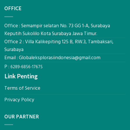
Akurat
Pemetaan
di
OFFICE
Drone
2026,
LiDAR
ini
Mataram,
Estimasi
Global
Office : Semampir selatan No. 73 GG 1-A, Surabaya
Biaya
Ekplorasi
Keputih Sukolilo Kota Surabaya Jawa Timur.
Per
Solusi
m²
Office 2 : Villa Kalikepiting 125 B, RW.3, Tambaksari,
Pemetaan
untuk
Presisi
Surabaya
Rumah
Sejuk
Email :
Globaleksplorasiindonesia@gmail.com
Tanpa
P :
AC
6289-6856-17675
Link Penting
Terms of Service
Privacy Policy
OUR PARTNER