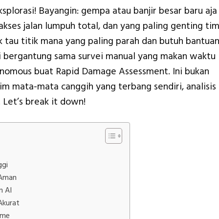
splorasi! Bayangin: gempa atau banjir besar baru aja
akses jalan lumpuh total, dan yang paling genting ti
 tau titik mana yang paling parah dan butuh bantua
gi bergantung sama survei manual yang makan waktu
tonomous buat Rapid Damage Assessment. Ini bukan
tim mata-mata canggih yang terbang sendiri, analisis
. Let’s break it down!
ggi
 Aman
n AI
Akurat
ime