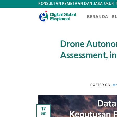
Skip
KONSULTAN PEMETAAN DAN JASA UKUR 
to
BERANDA
B
content
Drone Autono
Assessment, in
POSTED ON
JA
17
Jan