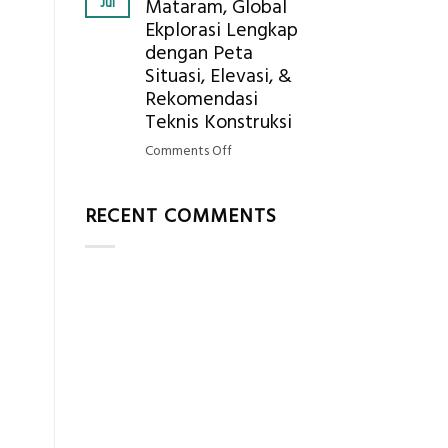
Jul
Mataram, Global
Mendapatkan
Ekplorasi Lengkap
Posisi
dengan Peta
Geodetic
Surveyor
Situasi, Elevasi, &
di
Rekomendasi
Industri
Teknis Konstruksi
Migas
on
Comments Off
di
Jasa
2026?,
Ukur
Berikut
RECENT COMMENTS
Tanah
Kualifikasi
Mataram,
yang
Global
Dicari
Ekplorasi
Perusahaan
Lengkap
dengan
Peta
Situasi,
Elevasi,
&
Rekomendasi