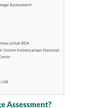
amage Assessment
omous untuk RDA
n Sistem Kebencanaan Nasional
Center
& SAR
ge Assessment?