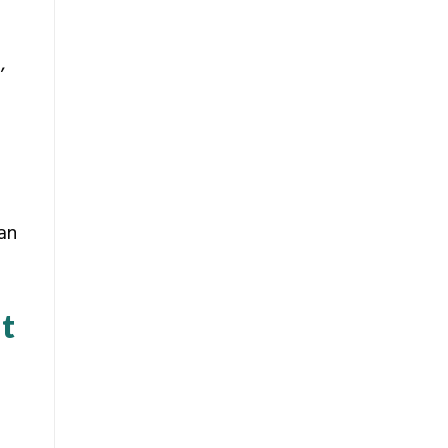
,
an
t