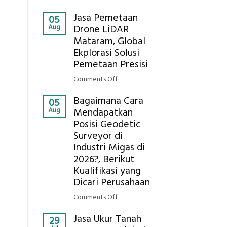
Presisi
Berapa
untuk
Jasa Pemetaan
Harga
05
Hasil
m
Aug
Drone LiDAR
Panel
Akurat
Mataram, Global
Bambu
n
Ekplorasi Solusi
Bio-
PCM
Pemetaan Presisi
di
on
Comments Off
2026,
Jasa
ini
Bagaimana Cara
Pemetaan
05
Estimasi
Aug
Mendapatkan
Drone
Biaya
Posisi Geodetic
LiDAR
Per
Surveyor di
Mataram,
m²
Global
Industri Migas di
untuk
Ekplorasi
2026?, Berikut
Rumah
Solusi
Kualifikasi yang
Sejuk
Pemetaan
Dicari Perusahaan
Tanpa
Presisi
AC
on
Comments Off
Bagaimana
Jasa Ukur Tanah
Cara
29