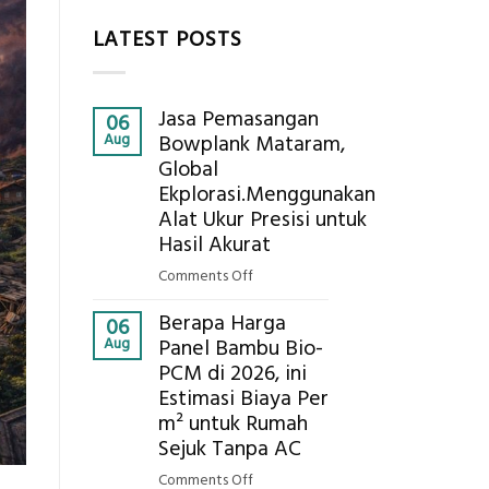
LATEST POSTS
Jasa Pemasangan
06
Aug
Bowplank Mataram,
Global
Ekplorasi.Menggunakan
Alat Ukur Presisi untuk
Hasil Akurat
on
Comments Off
Jasa
Berapa Harga
Pemasangan
06
Aug
Panel Bambu Bio-
Bowplank
PCM di 2026, ini
Mataram,
Estimasi Biaya Per
Global
Ekplorasi.Menggunakan
m² untuk Rumah
Alat
Sejuk Tanpa AC
Ukur
on
Comments Off