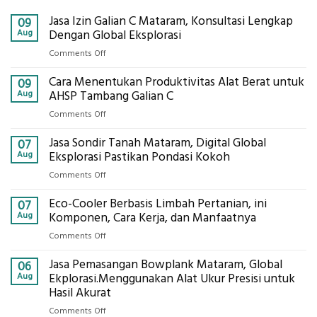
Jasa Izin Galian C Mataram, Konsultasi Lengkap
09
Aug
Dengan Global Eksplorasi
on
Comments Off
Jasa
Cara Menentukan Produktivitas Alat Berat untuk
Izin
09
Galian
Aug
AHSP Tambang Galian C
C
on
Comments Off
Mataram,
Cara
Konsultasi
Jasa Sondir Tanah Mataram, Digital Global
Menentukan
07
Lengkap
Produktivitas
Aug
Eksplorasi Pastikan Pondasi Kokoh
Dengan
Alat
Global
on
Comments Off
Berat
Eksplorasi
Jasa
untuk
Eco-Cooler Berbasis Limbah Pertanian, ini
Sondir
07
AHSP
Tanah
Aug
Komponen, Cara Kerja, dan Manfaatnya
Tambang
Mataram,
Galian
on
Comments Off
Digital
C
Eco-
Global
Jasa Pemasangan Bowplank Mataram, Global
Cooler
06
Eksplorasi
Berbasis
Aug
Ekplorasi.Menggunakan Alat Ukur Presisi untuk
Pastikan
Limbah
Hasil Akurat
Pondasi
Pertanian,
Kokoh
on
Comments Off
ini