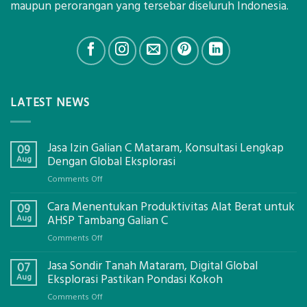
maupun perorangan yang tersebar diseluruh Indonesia.
LATEST NEWS
Jasa Izin Galian C Mataram, Konsultasi Lengkap
09
Aug
Dengan Global Eksplorasi
on
Comments Off
Jasa
Cara Menentukan Produktivitas Alat Berat untuk
Izin
09
Galian
Aug
AHSP Tambang Galian C
C
on
Comments Off
Mataram,
Cara
Konsultasi
Jasa Sondir Tanah Mataram, Digital Global
Menentukan
07
Lengkap
Produktivitas
Aug
Eksplorasi Pastikan Pondasi Kokoh
Dengan
Alat
Global
on
Comments Off
Berat