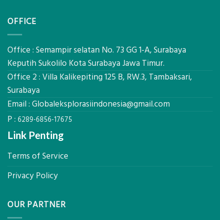
Eksplorasi
Jasa
untuk
Sondir
AHSP
OFFICE
Tanah
Tambang
Mataram,
Galian
Digital
C
Global
Office : Semampir selatan No. 73 GG 1-A, Surabaya
Eksplorasi
Keputih Sukolilo Kota Surabaya Jawa Timur.
Pastikan
Office 2 : Villa Kalikepiting 125 B, RW.3, Tambaksari,
Pondasi
Kokoh
Surabaya
Email :
Globaleksplorasiindonesia@gmail.com
P :
6289-6856-17675
Link Penting
Terms of Service
Privacy Policy
OUR PARTNER