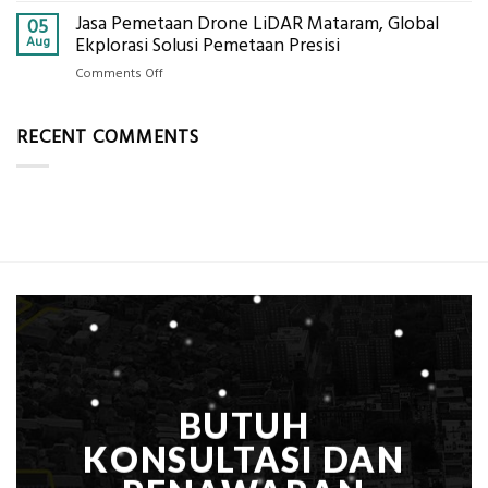
Alat
Jasa Pemetaan Drone LiDAR Mataram, Global
Harga
05
Ukur
Panel
Aug
Ekplorasi Solusi Pemetaan Presisi
Presisi
Bambu
untuk
on
Comments Off
Bio-
Hasil
Jasa
PCM
Akurat
Pemetaan
di
RECENT COMMENTS
Drone
2026,
LiDAR
ini
Mataram,
Estimasi
Global
Biaya
Ekplorasi
Per
Solusi
m²
Pemetaan
untuk
Presisi
Rumah
Sejuk
Tanpa
AC
BUTUH
KONSULTASI DAN