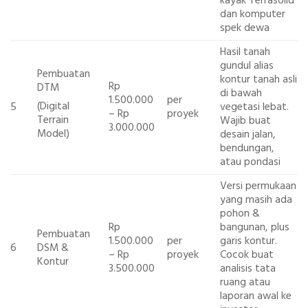
kayak Terrasolid
dan komputer
spek dewa
Hasil tanah
gundul alias
Pembuatan
kontur tanah asli
Rp
DTM
di bawah
1.500.000
per
(Digital
5
vegetasi lebat.
– Rp
proyek
Terrain
Wajib buat
3.000.000
Model)
desain jalan,
bendungan,
atau pondasi
Versi permukaan
yang masih ada
pohon &
Rp
bangunan, plus
Pembuatan
1.500.000
per
garis kontur.
6
DSM &
– Rp
proyek
Cocok buat
Kontur
3.500.000
analisis tata
ruang atau
laporan awal ke