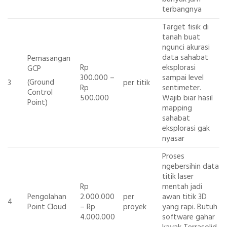
terbangnya
Target fisik di
tanah buat
ngunci akurasi
data sahabat
Pemasangan
Rp
eksplorasi
GCP
300.000 –
sampai level
(Ground
3
per titik
Rp
sentimeter.
Control
500.000
Wajib biar hasil
Point)
mapping
sahabat
eksplorasi gak
nyasar
Proses
ngebersihin data
titik laser
Rp
mentah jadi
Pengolahan
2.000.000
per
awan titik 3D
4
Point Cloud
– Rp
proyek
yang rapi. Butuh
4.000.000
software gahar