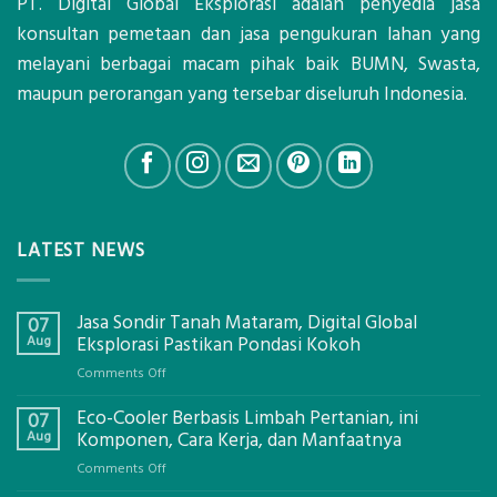
PT. Digital Global Eksplorasi adalah penyedia jasa
konsultan pemetaan dan jasa pengukuran lahan yang
melayani berbagai macam pihak baik BUMN, Swasta,
maupun perorangan yang tersebar diseluruh Indonesia.
LATEST NEWS
Jasa Sondir Tanah Mataram, Digital Global
07
Aug
Eksplorasi Pastikan Pondasi Kokoh
on
Comments Off
Jasa
Eco-Cooler Berbasis Limbah Pertanian, ini
Sondir
07
Tanah
Aug
Komponen, Cara Kerja, dan Manfaatnya
Mataram,
on
Comments Off
Digital
Eco-