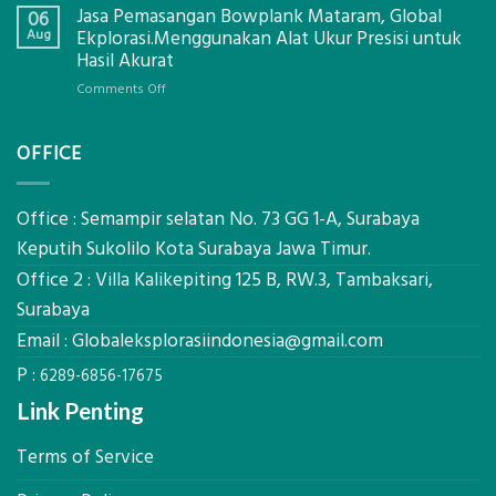
Global
Jasa Pemasangan Bowplank Mataram, Global
Cooler
06
Eksplorasi
Berbasis
Aug
Ekplorasi.Menggunakan Alat Ukur Presisi untuk
Pastikan
Limbah
Hasil Akurat
Pondasi
Pertanian,
Kokoh
on
Comments Off
ini
Jasa
Komponen,
Pemasangan
Cara
OFFICE
Bowplank
Kerja,
Mataram,
dan
Global
Manfaatnya
Ekplorasi.Menggunakan
Office : Semampir selatan No. 73 GG 1-A, Surabaya
Alat
Keputih Sukolilo Kota Surabaya Jawa Timur.
Ukur
Office 2 : Villa Kalikepiting 125 B, RW.3, Tambaksari,
Presisi
untuk
Surabaya
Hasil
Email :
Globaleksplorasiindonesia@gmail.com
Akurat
P :
6289-6856-17675
Link Penting
Terms of Service