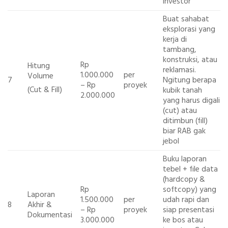
investor
Buat sahabat
eksplorasi yang
kerja di
tambang,
konstruksi, atau
Rp
Hitung
reklamasi.
1.000.000
per
Volume
7
Ngitung berapa
– Rp
proyek
(Cut & Fill)
kubik tanah
2.000.000
yang harus digali
(cut) atau
ditimbun (fill)
biar RAB gak
jebol
Buku laporan
tebel + file data
(hardcopy &
Rp
softcopy) yang
Laporan
1.500.000
per
udah rapi dan
8
Akhir &
– Rp
proyek
siap presentasi
Dokumentasi
3.000.000
ke bos atau