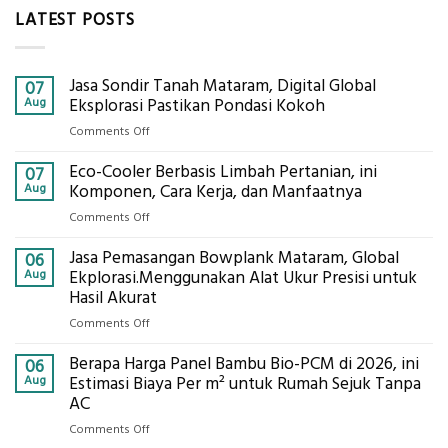
LATEST POSTS
Jasa Sondir Tanah Mataram, Digital Global
07
Aug
Eksplorasi Pastikan Pondasi Kokoh
on
Comments Off
Jasa
Eco-Cooler Berbasis Limbah Pertanian, ini
Sondir
07
Tanah
Aug
Komponen, Cara Kerja, dan Manfaatnya
Mataram,
on
Comments Off
Digital
Eco-
Global
Jasa Pemasangan Bowplank Mataram, Global
Cooler
06
Eksplorasi
Berbasis
Aug
Ekplorasi.Menggunakan Alat Ukur Presisi untuk
Pastikan
Limbah
Hasil Akurat
Pondasi
Pertanian,
Kokoh
on
Comments Off
ini
Jasa
Komponen,
Berapa Harga Panel Bambu Bio-PCM di 2026, ini
Pemasangan
06
Cara
Bowplank
Aug
Estimasi Biaya Per m² untuk Rumah Sejuk Tanpa
Kerja,
Mataram,
AC
dan
Global
Manfaatnya
on
Comments Off
Ekplorasi.Menggunakan
Berapa