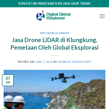
Skip
KONSULTAN PEMETAAN DAN JASA UKUR TANAH
to
content
INFORMASI UMUM
Jasa Drone LiDAR di Klungkung,
Pemetaan Oleh Global Eksplorasi
POSTED ON
JUNE 7, 2026
BY
HANNISA KRISDAYANTI
07
Jun