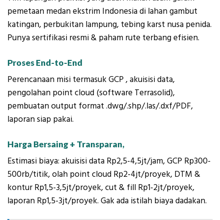
pemetaan medan ekstrim Indonesia di lahan gambut
katingan, perbukitan lampung, tebing karst nusa penida.
Punya sertifikasi resmi & paham rute terbang efisien.
Proses End-to-End
Perencanaan misi termasuk GCP , akuisisi data,
pengolahan point cloud (software Terrasolid),
pembuatan output format .dwg/.shp/.las/.dxf/PDF,
laporan siap pakai.
Harga Bersaing + Transparan,
Estimasi biaya: akuisisi data Rp2,5-4,5jt/jam, GCP Rp300-
500rb/titik, olah point cloud Rp2-4jt/proyek, DTM &
kontur Rp1,5-3,5jt/proyek, cut & fill Rp1-2jt/proyek,
laporan Rp1,5-3jt/proyek. Gak ada istilah biaya dadakan.