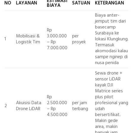
ESTIMASI
NO
LAYANAN
SATUAN
KETERANGAN
BIAYA
Biaya anter-
jemput tim dari
basecamp
Rp
Surabaya ke
Mobilisasi &
3.000.000
per
1
lokasi Klungkung.
Logistik Tim
– Rp
proyek
Termasuk
7.000.000
akomodasi kalau
sampe nginep di
nusa penida
Sewa drone +
sensor LiDAR
kayak DJI
Matrice series
Rp
plus pilot
Akuisisi Data
2.500.000
per jam
profesional yang
2
Drone LiDAR
– Rp
terbang
udah
4.500.000
bersertifikat.
Makin gede
area, makin
banyak jam