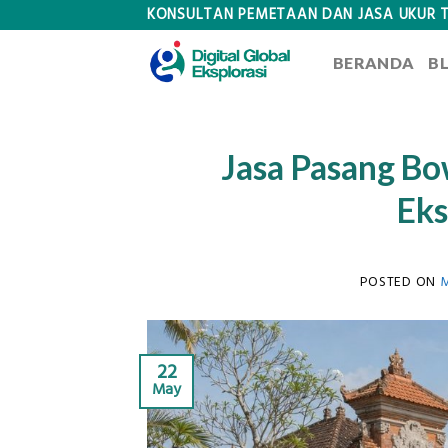
Skip
KONSULTAN PEMETAAN DAN JASA UKUR 
to
BERANDA
B
content
Jasa Pasang Bo
Eks
POSTED ON
M
22
May