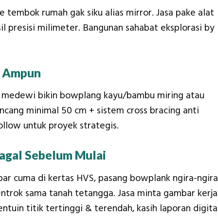
e tembok rumah gak siku alias mirror. Jasa pake alat
sil presisi milimeter. Bangunan sahabat eksplorasi by
l Ampun
ai medewi bikin bowplang kayu/bambu miring atau
ncang minimal 50 cm + sistem cross bracing anti
llow untuk proyek strategis.
agal Sebelum Mulai
bar cuma di kertas HVS, pasang bowplank ngira-ngira
entrok sama tanah tetangga. Jasa minta gambar kerja
entuin titik tertinggi & terendah, kasih laporan digita