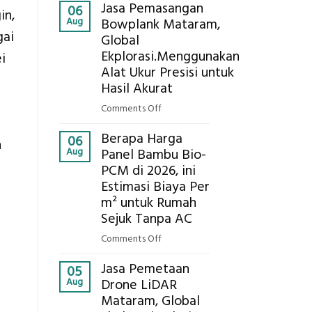
Kokoh
Jasa Pemasangan
Cooler
06
in,
Aug
Bowplank Mataram,
Berbasis
gai
Global
Limbah
Ekplorasi.Menggunakan
Pertanian,
i
ini
Alat Ukur Presisi untuk
Komponen,
Hasil Akurat
Cara
on
Comments Off
Kerja,
Jasa
dan
Berapa Harga
Pemasangan
06
n
Manfaatnya
Aug
Panel Bambu Bio-
Bowplank
PCM di 2026, ini
Mataram,
Estimasi Biaya Per
Global
Ekplorasi.Menggunakan
m² untuk Rumah
Alat
Sejuk Tanpa AC
Ukur
on
Comments Off
Presisi
Berapa
untuk
Jasa Pemetaan
Harga
05
Hasil
Aug
Drone LiDAR
Panel
Akurat
Mataram, Global
Bambu