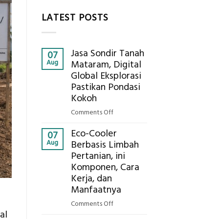
LATEST POSTS
Jasa Sondir Tanah
07
Aug
Mataram, Digital
Global Eksplorasi
Pastikan Pondasi
Kokoh
on
Comments Off
Jasa
Eco-Cooler
Sondir
07
Aug
Berbasis Limbah
Tanah
Pertanian, ini
Mataram,
Komponen, Cara
Digital
Global
Kerja, dan
Eksplorasi
Manfaatnya
Pastikan
on
Comments Off
Pondasi
al
Eco-