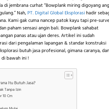
a di jembrana curhat “Bowplank miring digoyang ang
gulang.” Nah,
PT. Digital Global Eksplorasi
hadir seba
ana. Kami gak cuma nancep patok kayu tapi pre-surve
l, dan paham sensasi angin bali. Bowplank sahabat
pangan panas atau ujan deres. Artikel ini sudah
orasi dari pengalaman lapangan & standar konstruksi
ksplorasi butuh jasa profesional, gimana caranya, da
di bawah ini !
na Itu Butuh Jasa?
ak Tanpa Izin
or 10 Cm
elum Mulai