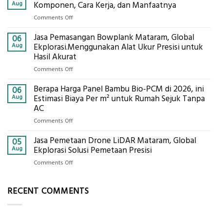
Tanah
Aug
Komponen, Cara Kerja, dan Manfaatnya
Mataram,
on
Comments Off
Digital
Eco-
Global
Jasa Pemasangan Bowplank Mataram, Global
Cooler
06
Eksplorasi
Berbasis
Aug
Ekplorasi.Menggunakan Alat Ukur Presisi untuk
Pastikan
Limbah
Hasil Akurat
Pondasi
Pertanian,
Kokoh
on
Comments Off
ini
Jasa
Komponen,
Berapa Harga Panel Bambu Bio-PCM di 2026, ini
Pemasangan
06
Cara
Bowplank
Aug
Estimasi Biaya Per m² untuk Rumah Sejuk Tanpa
Kerja,
Mataram,
AC
dan
Global
Manfaatnya
on
Comments Off
Ekplorasi.Menggunakan
Berapa
Alat
Jasa Pemetaan Drone LiDAR Mataram, Global
Harga
05
Ukur
Panel
Aug
Ekplorasi Solusi Pemetaan Presisi
Presisi
Bambu
untuk
on
Comments Off
Bio-
Hasil
Jasa
PCM
Akurat
Pemetaan
di
RECENT COMMENTS
Drone
2026,
LiDAR
ini
Mataram,
Estimasi
Global