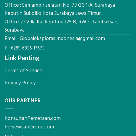
Manfaatnya
Ekplorasi.Menggunakan
Office : Semampir selatan No. 73 GG 1-A, Surabaya
Alat
Keputih Sukolilo Kota Surabaya Jawa Timur.
Ukur
Office 2 : Villa Kalikepiting 125 B, RW.3, Tambaksari,
Presisi
untuk
Surabaya
Hasil
Email :
Globaleksplorasiindonesia@gmail.com
Akurat
P :
6289-6856-17675
Link Penting
Terms of Service
Privacy Policy
OUR PARTNER
KonsultanPemetaan.com
PersewaanDrone.com