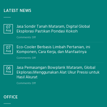
LATEST NEWS
Jasa Sondir Tanah Mataram, Digital Global
07
Aug
Eksplorasi Pastikan Pondasi Kokoh
on
Comments Off
Jasa
Eco-Cooler Berbasis Limbah Pertanian, ini
Sondir
07
Tanah
Aug
Komponen, Cara Kerja, dan Manfaatnya
Mataram,
on
Comments Off
Digital
Eco-
Global
Jasa Pemasangan Bowplank Mataram, Global
Cooler
06
Eksplorasi
Berbasis
Aug
Ekplorasi.Menggunakan Alat Ukur Presisi untuk
Pastikan
Limbah
Hasil Akurat
Pondasi
Pertanian,
Kokoh
on
Comments Off
ini
Jasa
Komponen,
Pemasangan
Cara
OFFICE
Bowplank
Kerja,
Mataram,
dan
Global