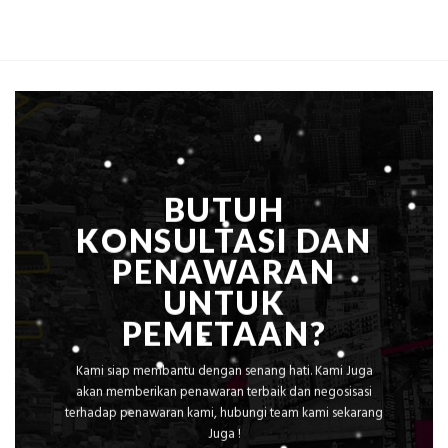
Biaya
Ekplorasi
Per
Solusi
m²
Pemetaan
untuk
Presisi
Rumah
Sejuk
Tanpa
AC
BUTUH
KONSULTASI DAN
PENAWARAN
UNTUK
PEMETAAN?
Kami siap membantu dengan senang hati. Kami Juga
akan memberikan penawaran terbaik dan negosisasi
terhadap penawaran kami, hubungi team kami sekarang
Juga !