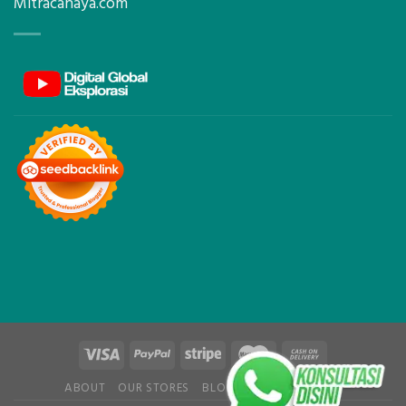
Mitracahaya.com
ABOUT
OUR STORES
BLOG
CONTACT
FAQ