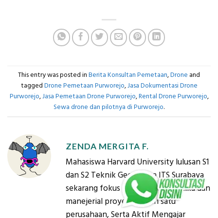
This entry was posted in
Berita Konsultan Pemetaan
,
Drone
and
tagged
Drone Pemetaan Purworejo
,
Jasa Dokumentasi Drone
Purworejo
,
Jasa Pemetaan Drone Purworejo
,
Rental Drone Purworejo
,
Sewa drone dan pilotnya di Purworejo
.
ZENDA MERGITA F.
Mahasiswa Harvard University lulusan S1
dan S2 Teknik Geomatika ITS Surabaya
sekarang fokus kebidang geomatika dan
manejerial proyek di salah satu
perusahaan, Serta Aktif Mengajar