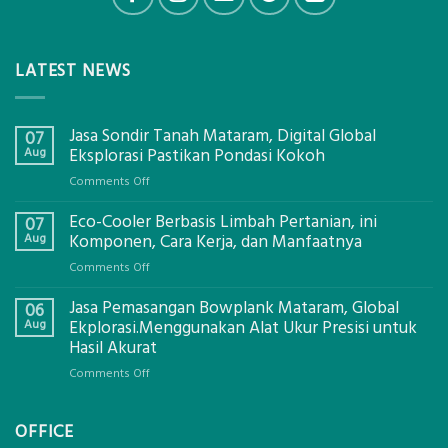
LATEST NEWS
Jasa Sondir Tanah Mataram, Digital Global
07
Aug
Eksplorasi Pastikan Pondasi Kokoh
on
Comments Off
Jasa
Eco-Cooler Berbasis Limbah Pertanian, ini
Sondir
07
Tanah
Aug
Komponen, Cara Kerja, dan Manfaatnya
Mataram,
on
Comments Off
Digital
Eco-
Global
Jasa Pemasangan Bowplank Mataram, Global
Cooler
06
Eksplorasi
Berbasis
Aug
Ekplorasi.Menggunakan Alat Ukur Presisi untuk
Pastikan
Limbah
Hasil Akurat
Pondasi
Pertanian,
Kokoh
on
Comments Off
ini
Jasa
Komponen,
Pemasangan
Cara
OFFICE
Bowplank
Kerja,