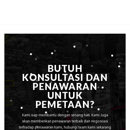
Mataram,
Estimasi
Global
Biaya
Ekplorasi
Per
Solusi
m²
Pemetaan
untuk
Presisi
Rumah
Sejuk
Tanpa
AC
BUTUH
KONSULTASI DAN
PENAWARAN
UNTUK
PEMETAAN?
Kami siap membantu dengan senang hati. Kami Juga
akan memberikan penawaran terbaik dan negosisasi
terhadap penawaran kami, hubungi team kami sekarang