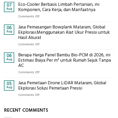
Eco-Cooler Berbasis Limbah Pertanian, ini
Sondir
07
Tanah
Aug
Komponen, Cara Kerja, dan Manfaatnya
Mataram,
on
Comments Off
Digital
Eco-
Global
Jasa Pemasangan Bowplank Mataram, Global
Cooler
06
Eksplorasi
Berbasis
Aug
Ekplorasi.Menggunakan Alat Ukur Presisi untuk
Pastikan
Limbah
Hasil Akurat
Pondasi
Pertanian,
Kokoh
on
Comments Off
ini
Jasa
Komponen,
Berapa Harga Panel Bambu Bio-PCM di 2026, ini
Pemasangan
06
Cara
Bowplank
Aug
Estimasi Biaya Per m² untuk Rumah Sejuk Tanpa
Kerja,
Mataram,
AC
dan
Global
Manfaatnya
on
Comments Off
Ekplorasi.Menggunakan
Berapa
Alat
Jasa Pemetaan Drone LiDAR Mataram, Global
Harga
05
Ukur
Panel
Aug
Ekplorasi Solusi Pemetaan Presisi
Presisi
Bambu
untuk
on
Comments Off
Bio-
Hasil
Jasa
PCM
Akurat
Pemetaan
di
RECENT COMMENTS
Drone
2026,
LiDAR
ini