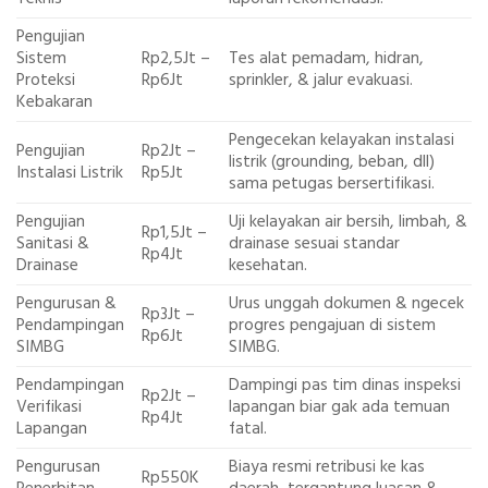
Pengujian
Sistem
Rp2,5Jt –
Tes alat pemadam, hidran,
Proteksi
Rp6Jt
sprinkler, & jalur evakuasi.
Kebakaran
Pengecekan kelayakan instalasi
Pengujian
Rp2Jt –
listrik (grounding, beban, dll)
Instalasi Listrik
Rp5Jt
sama petugas bersertifikasi.
Pengujian
Uji kelayakan air bersih, limbah, &
Rp1,5Jt –
Sanitasi &
drainase sesuai standar
Rp4Jt
Drainase
kesehatan.
Pengurusan &
Urus unggah dokumen & ngecek
Rp3Jt –
Pendampingan
progres pengajuan di sistem
Rp6Jt
SIMBG
SIMBG.
Pendampingan
Dampingi pas tim dinas inspeksi
Rp2Jt –
Verifikasi
lapangan biar gak ada temuan
Rp4Jt
Lapangan
fatal.
Pengurusan
Biaya resmi retribusi ke kas
Rp550K