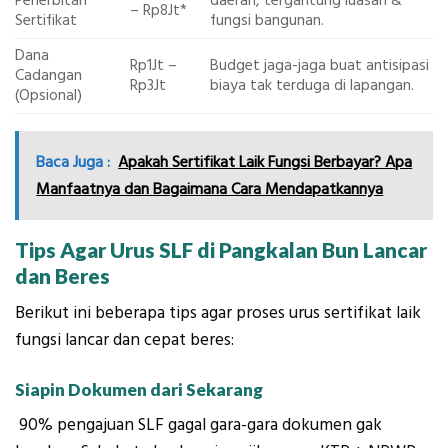
Penerbitan
daerah, tergantung luasan &
– Rp8Jt*
Sertifikat
fungsi bangunan.
Dana
Rp1Jt –
Budget jaga-jaga buat antisipasi
Cadangan
Rp3Jt
biaya tak terduga di lapangan.
(Opsional)
Baca Juga :
Apakah Sertifikat Laik Fungsi Berbayar? Apa
Manfaatnya dan Bagaimana Cara Mendapatkannya
Tips Agar Urus SLF di Pangkalan Bun Lancar
dan Beres
Berikut ini beberapa tips agar proses urus sertifikat laik
fungsi lancar dan cepat beres:
Siapin Dokumen dari Sekarang
90% pengajuan SLF gagal gara-gara dokumen gak