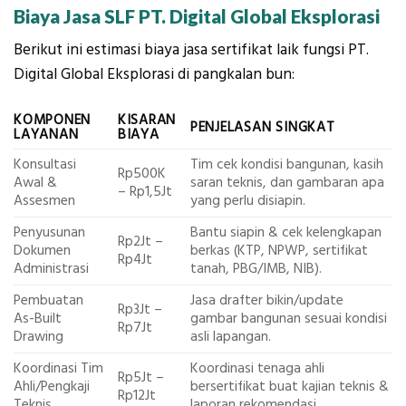
Biaya Jasa SLF PT. Digital Global Eksplorasi
Berikut ini estimasi biaya jasa sertifikat laik fungsi PT.
Digital Global Eksplorasi di pangkalan bun:
KOMPONEN
KISARAN
PENJELASAN SINGKAT
LAYANAN
BIAYA
Konsultasi
Tim cek kondisi bangunan, kasih
Rp500K
Awal &
saran teknis, dan gambaran apa
– Rp1,5Jt
Assesmen
yang perlu disiapin.
Penyusunan
Bantu siapin & cek kelengkapan
Rp2Jt –
Dokumen
berkas (KTP, NPWP, sertifikat
Rp4Jt
Administrasi
tanah, PBG/IMB, NIB).
Pembuatan
Jasa drafter bikin/update
Rp3Jt –
As-Built
gambar bangunan sesuai kondisi
Rp7Jt
Drawing
asli lapangan.
Koordinasi Tim
Koordinasi tenaga ahli
Rp5Jt –
Ahli/Pengkaji
bersertifikat buat kajian teknis &
Rp12Jt
Teknis
laporan rekomendasi.