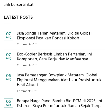
ahli bersertifikat.
LATEST POSTS
Jasa Sondir Tanah Mataram, Digital Global
07
Aug
Eksplorasi Pastikan Pondasi Kokoh
on
Comments Off
Jasa
Eco-Cooler Berbasis Limbah Pertanian, ini
Sondir
07
Tanah
Aug
Komponen, Cara Kerja, dan Manfaatnya
Mataram,
on
Comments Off
Digital
Eco-
Global
Jasa Pemasangan Bowplank Mataram, Global
Cooler
06
Eksplorasi
Berbasis
Aug
Ekplorasi.Menggunakan Alat Ukur Presisi untuk
Pastikan
Limbah
Hasil Akurat
Pondasi
Pertanian,
Kokoh
on
Comments Off
ini
Jasa
Komponen,
Berapa Harga Panel Bambu Bio-PCM di 2026, ini
Pemasangan
06
Cara
Bowplank
Aug
Estimasi Biaya Per m² untuk Rumah Sejuk Tanpa
Kerja,