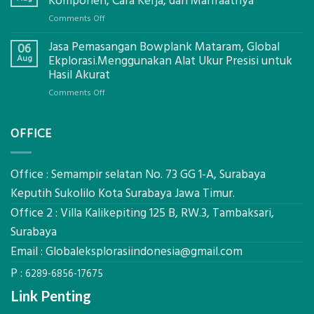
Komponen, Cara Kerja, dan Manfaatnya
Mataram,
on
Comments Off
Digital
Eco-
Global
Jasa Pemasangan Bowplank Mataram, Global
Cooler
06
Eksplorasi
Berbasis
Aug
Ekplorasi.Menggunakan Alat Ukur Presisi untuk
Pastikan
Limbah
Hasil Akurat
Pondasi
Pertanian,
Kokoh
on
Comments Off
ini
Jasa
Komponen,
Pemasangan
Cara
OFFICE
Bowplank
Kerja,
Mataram,
dan
Global
Manfaatnya
Ekplorasi.Menggunakan
Office : Semampir selatan No. 73 GG 1-A, Surabaya
Alat
Keputih Sukolilo Kota Surabaya Jawa Timur.
Ukur
Office 2 : Villa Kalikepiting 125 B, RW.3, Tambaksari,
Presisi
untuk
Surabaya
Hasil
Email :
Globaleksplorasiindonesia@gmail.com
Akurat
P :
6289-6856-17675
Link Penting