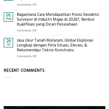
Bambu
untuk
on
Comments Off
Bio-
Hasil
Jasa
PCM
Akurat
Bagaimana Cara Mendapatkan Posisi Geodetic
Pemetaan
05
di
Drone
Aug
Surveyor di Industri Migas di 2026?, Berikut
2026,
LiDAR
Kualifikasi yang Dicari Perusahaan
ini
Mataram,
Estimasi
on
Comments Off
Global
Biaya
Bagaimana
Ekplorasi
Per
Jasa Ukur Tanah Mataram, Global Ekplorasi
Cara
29
Solusi
m²
Mendapatkan
Jul
Lengkap dengan Peta Situasi, Elevasi, &
Pemetaan
untuk
Posisi
Rekomendasi Teknis Konstruksi
Presisi
Rumah
Geodetic
on
Comments Off
Sejuk
Surveyor
Jasa
Tanpa
di
Ukur
AC
Industri
RECENT COMMENTS
Tanah
Migas
Mataram,
di
Global
2026?,
Ekplorasi
Berikut
Lengkap
Kualifikasi
dengan
yang
Peta
Dicari
Situasi,
Perusahaan
Elevasi,