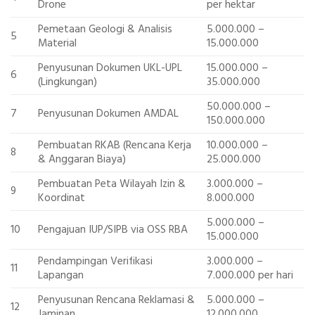
Drone
per hektar
Pemetaan Geologi & Analisis
5.000.000 –
5
Material
15.000.000
Penyusunan Dokumen UKL-UPL
15.000.000 –
6
(Lingkungan)
35.000.000
50.000.000 –
7
Penyusunan Dokumen AMDAL
150.000.000
Pembuatan RKAB (Rencana Kerja
10.000.000 –
8
& Anggaran Biaya)
25.000.000
Pembuatan Peta Wilayah Izin &
3.000.000 –
9
Koordinat
8.000.000
5.000.000 –
10
Pengajuan IUP/SIPB via OSS RBA
15.000.000
Pendampingan Verifikasi
3.000.000 –
11
Lapangan
7.000.000 per hari
Penyusunan Rencana Reklamasi &
5.000.000 –
12
Jaminan
12.000.000