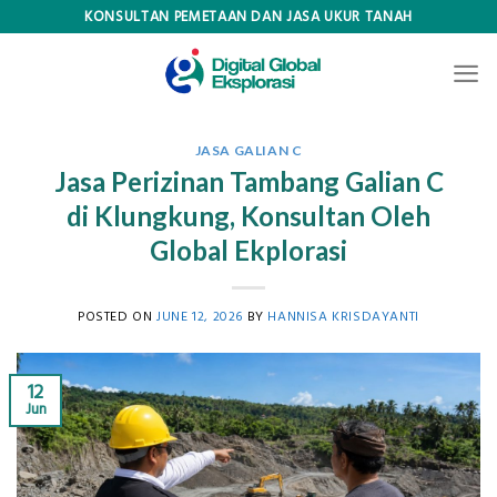
Skip
KONSULTAN PEMETAAN DAN JASA UKUR TANAH
to
content
JASA GALIAN C
Jasa Perizinan Tambang Galian C
di Klungkung, Konsultan Oleh
Global Ekplorasi
POSTED ON
JUNE 12, 2026
BY
HANNISA KRISDAYANTI
12
Jun