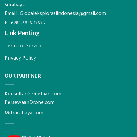
Presisi
Surabaya
Rumah
Sejuk
Email :
Globaleksplorasiindonesia@gmail.com
Tanpa
P :
AC
6289-6856-17675
Link Penting
Terms of Service
Privacy Policy
OUR PARTNER
KonsultanPemetaan.com
PersewaanDrone.com
Mitracahaya.com