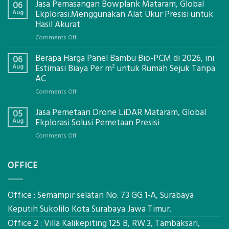
Jasa Pemasangan Bowplank Mataram, Global
06
Aug
Ekplorasi.Menggunakan Alat Ukur Presisi untuk
Hasil Akurat
on
Comments Off
Jasa
Berapa Harga Panel Bambu Bio-PCM di 2026, ini
Pemasangan
06
Bowplank
Aug
Estimasi Biaya Per m² untuk Rumah Sejuk Tanpa
Mataram,
AC
Global
on
Comments Off
Ekplorasi.Menggunakan
Berapa
Alat
Jasa Pemetaan Drone LiDAR Mataram, Global
Harga
05
Ukur
Panel
Aug
Ekplorasi Solusi Pemetaan Presisi
Presisi
Bambu
untuk
on
Comments Off
Bio-
Hasil
Jasa
PCM
Akurat
Pemetaan
di
OFFICE
Drone
2026,
LiDAR
ini
Mataram,
Estimasi
Global
Office : Semampir selatan No. 73 GG 1-A, Surabaya
Biaya
Ekplorasi
Keputih Sukolilo Kota Surabaya Jawa Timur.
Per
Solusi
m²
Office 2 : Villa Kalikepiting 125 B, RW.3, Tambaksari,
Pemetaan
untuk