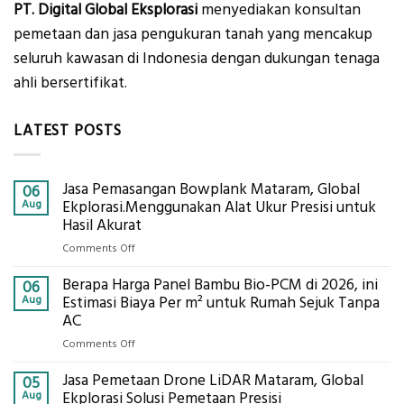
PT. Digital Global Eksplorasi
menyediakan konsultan
pemetaan dan jasa pengukuran tanah yang mencakup
seluruh kawasan di Indonesia dengan dukungan tenaga
ahli bersertifikat.
LATEST POSTS
Jasa Pemasangan Bowplank Mataram, Global
06
Aug
Ekplorasi.Menggunakan Alat Ukur Presisi untuk
Hasil Akurat
on
Comments Off
Jasa
Berapa Harga Panel Bambu Bio-PCM di 2026, ini
Pemasangan
06
Bowplank
Aug
Estimasi Biaya Per m² untuk Rumah Sejuk Tanpa
Mataram,
AC
Global
on
Comments Off
Ekplorasi.Menggunakan
Berapa
Alat
Jasa Pemetaan Drone LiDAR Mataram, Global
Harga
05
Ukur
Panel
Aug
Ekplorasi Solusi Pemetaan Presisi
Presisi