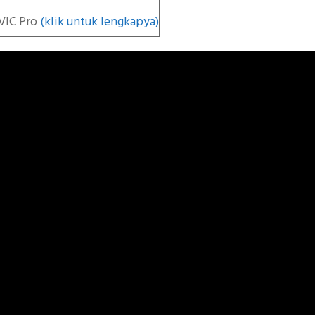
VIC Pro
(klik untuk lengkapya)