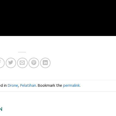
ed in
Drone
,
Pelatihan
. Bookmark the
permalink
.
N