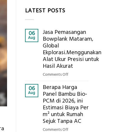
LATEST POSTS
Jasa Pemasangan
06
Aug
Bowplank Mataram,
Global
Ekplorasi.Menggunakan
Alat Ukur Presisi untuk
Hasil Akurat
on
Comments Off
Jasa
Berapa Harga
Pemasangan
06
Aug
Panel Bambu Bio-
Bowplank
PCM di 2026, ini
Mataram,
Estimasi Biaya Per
Global
Ekplorasi.Menggunakan
m² untuk Rumah
Alat
Sejuk Tanpa AC
Ukur
ra
on
Comments Off