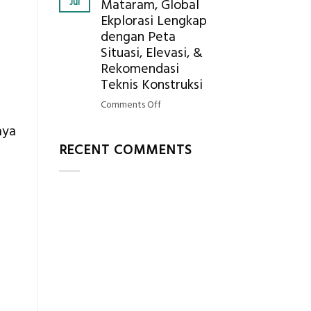
Jul
Mataram, Global
Mendapatkan
Ekplorasi Lengkap
Posisi
dengan Peta
Geodetic
Surveyor
Situasi, Elevasi, &
di
Rekomendasi
Industri
Teknis Konstruksi
Migas
on
Comments Off
di
Jasa
2026?,
aya
Ukur
Berikut
RECENT COMMENTS
Tanah
Kualifikasi
Mataram,
yang
Global
Dicari
Ekplorasi
Perusahaan
Lengkap
dengan
Peta
Situasi,
Elevasi,
&
Rekomendasi