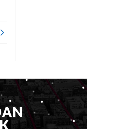
DAN
K