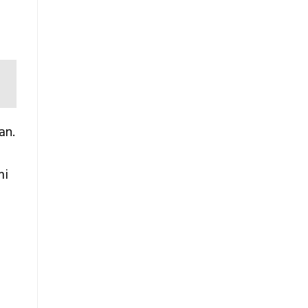
Teknis
Konstruksi
an.
mi
t