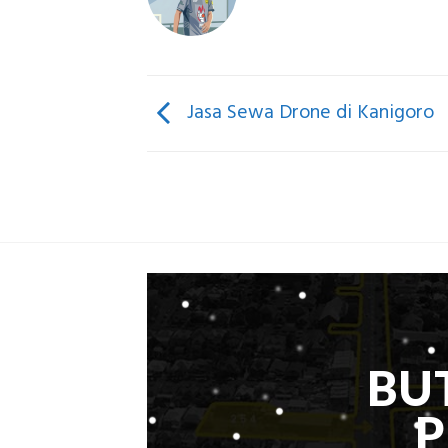
Jasa Sewa Drone di Kanigoro
BU