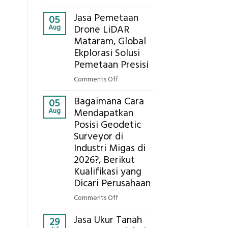
Presisi
Berapa
untuk
Jasa Pemetaan
Harga
05
Hasil
Aug
Drone LiDAR
Panel
Akurat
Mataram, Global
Bambu
Ekplorasi Solusi
Bio-
PCM
Pemetaan Presisi
di
on
Comments Off
g
2026,
Jasa
ini
Bagaimana Cara
Pemetaan
05
Estimasi
Aug
Mendapatkan
Drone
Biaya
Posisi Geodetic
LiDAR
Per
Surveyor di
Mataram,
m²
Global
Industri Migas di
untuk
Ekplorasi
2026?, Berikut
Rumah
Solusi
Kualifikasi yang
Sejuk
Pemetaan
Dicari Perusahaan
Tanpa
Presisi
AC
on
Comments Off
Bagaimana
Jasa Ukur Tanah
Cara
29