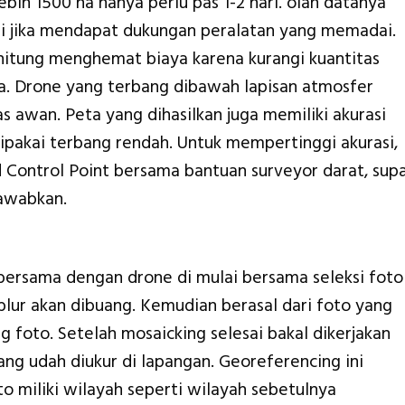
bih 1500 ha hanya perlu pas 1-2 hari. olah datanya
ari jika mendapat dukungan peralatan yang memadai.
tung menghemat biaya karena kurangi kuantitas
rja. Drone yang terbang dibawah lapisan atmosfer
s awan. Peta yang dihasilkan juga memiliki akurasi
ipakai terbang rendah. Untuk mempertinggi akurasi,
d Control Point bersama bantuan surveyor darat, sup
jawabkan.
 bersama dengan drone di mulai bersama seleksi foto
blur akan dibuang. Kemudian berasal dari foto yang
ng foto. Setelah mosaicking selesai bakal dikerjakan
ng udah diukur di lapangan. Georeferencing ini
o miliki wilayah seperti wilayah sebetulnya