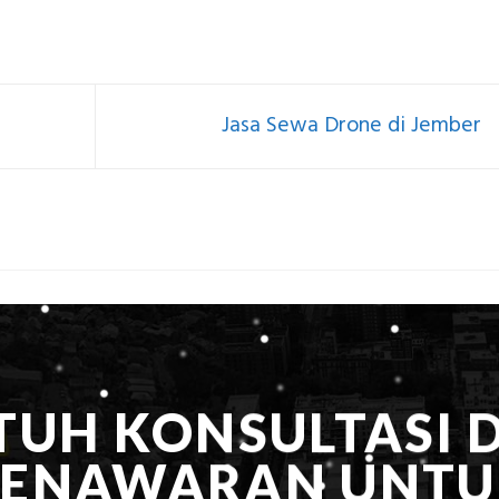
Jasa Sewa Drone di Jember
TUH KONSULTASI 
PENAWARAN UNTU