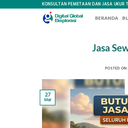
Skip
KONSULTAN PEMETAAN DAN JASA UKUR 
to
BERANDA
B
content
Jasa Se
POSTED ON
27
Mar