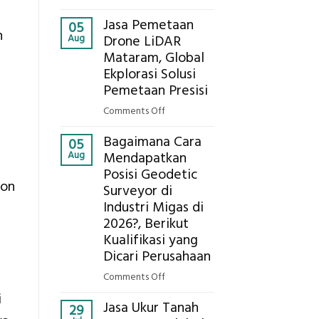
Presisi
Berapa
untuk
Jasa Pemetaan
Harga
05
Hasil
n
Aug
Drone LiDAR
Panel
Akurat
Mataram, Global
Bambu
Ekplorasi Solusi
Bio-
PCM
Pemetaan Presisi
di
on
Comments Off
2026,
Jasa
ini
Bagaimana Cara
Pemetaan
05
Estimasi
Aug
Mendapatkan
Drone
Biaya
Posisi Geodetic
LiDAR
Per
ion
Surveyor di
Mataram,
m²
Global
Industri Migas di
untuk
Ekplorasi
2026?, Berikut
Rumah
Solusi
Kualifikasi yang
Sejuk
Pemetaan
Dicari Perusahaan
Tanpa
Presisi
AC
on
Comments Off
Bagaimana
i
Jasa Ukur Tanah
Cara
29