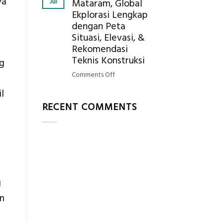
ya
Jul
Mataram, Global
Mendapatkan
Ekplorasi Lengkap
Posisi
dengan Peta
Geodetic
Surveyor
Situasi, Elevasi, &
di
Rekomendasi
Industri
Teknis Konstruksi
ng
Migas
on
Comments Off
di
Jasa
2026?,
l
Ukur
Berikut
RECENT COMMENTS
Tanah
Kualifikasi
Mataram,
yang
Global
Dicari
Ekplorasi
Perusahaan
Lengkap
dengan
Peta
g
Situasi,
Elevasi,
an
&
Rekomendasi