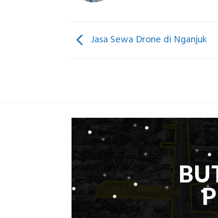
Jasa Sewa Drone di Nganjuk
BU