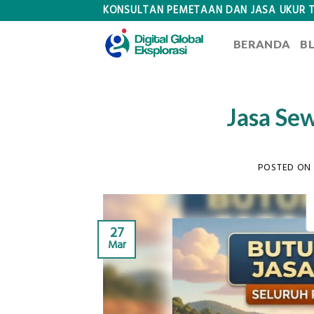
Skip
KONSULTAN PEMETAAN DAN JASA UKUR 
to
BERANDA
B
content
Jasa Sew
POSTED ON
27
Mar