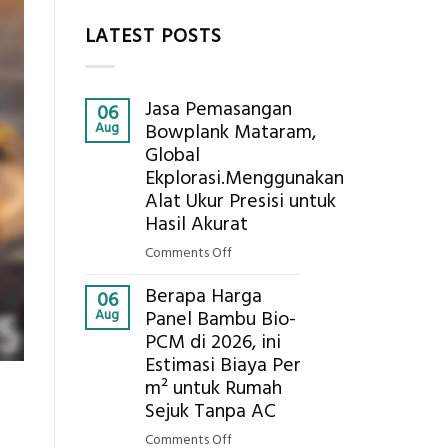
LATEST POSTS
Jasa Pemasangan
06
Aug
Bowplank Mataram,
Global
Ekplorasi.Menggunakan
Alat Ukur Presisi untuk
Hasil Akurat
on
Comments Off
Jasa
Berapa Harga
Pemasangan
06
Aug
Panel Bambu Bio-
Bowplank
PCM di 2026, ini
Mataram,
Estimasi Biaya Per
Global
Ekplorasi.Menggunakan
m² untuk Rumah
Alat
Sejuk Tanpa AC
Ukur
on
Comments Off