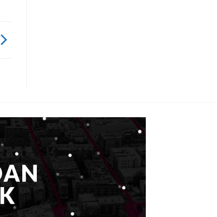
DAN
K