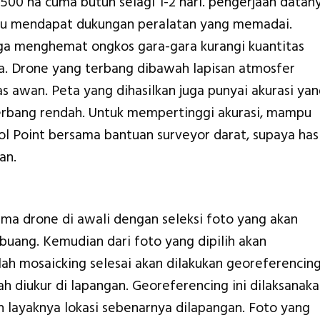
1500 ha cuma butuh selagi 1-2 hari. pengerjaan datan
kalau mendapat dukungan peralatan yang memadai.
a menghemat ongkos gara-gara kurangi kuantitas
rja. Drone yang terbang dibawah lapisan atmosfer
s awan. Peta yang dihasilkan juga punyai akurasi ya
terbang rendah. Untuk mempertinggi akurasi, mampu
l Point bersama bantuan surveyor darat, supaya hasi
an.
ma drone di awali dengan seleksi foto yang akan
ibuang. Kemudian dari foto yang dipilih akan
lah mosaicking selesai akan dilakukan georeferencin
h diukur di lapangan. Georeferencing ini dilaksanak
h layaknya lokasi sebenarnya dilapangan. Foto yang