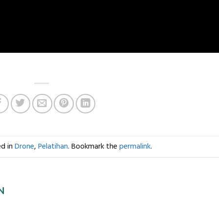
ed in
Drone
,
Pelatihan
. Bookmark the
permalink
.
N