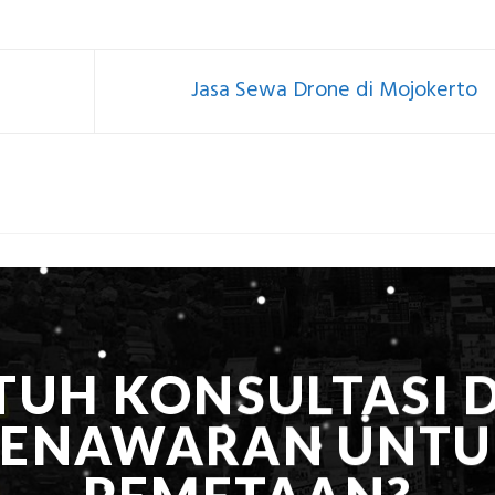
Jasa Sewa Drone di Mojokerto
TUH KONSULTASI 
PENAWARAN UNTU