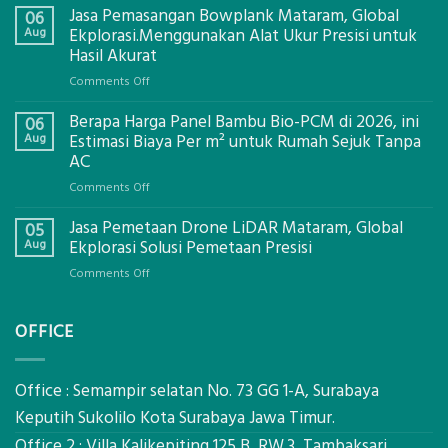
Jasa Pemasangan Bowplank Mataram, Global
06
Aug
Ekplorasi.Menggunakan Alat Ukur Presisi untuk
Hasil Akurat
on
Comments Off
Jasa
Berapa Harga Panel Bambu Bio-PCM di 2026, ini
Pemasangan
06
Bowplank
Aug
Estimasi Biaya Per m² untuk Rumah Sejuk Tanpa
Mataram,
AC
Global
on
Comments Off
Ekplorasi.Menggunakan
Berapa
Alat
Jasa Pemetaan Drone LiDAR Mataram, Global
Harga
05
Ukur
Panel
Aug
Ekplorasi Solusi Pemetaan Presisi
Presisi
Bambu
untuk
on
Comments Off
Bio-
Hasil
Jasa
PCM
Akurat
Pemetaan
di
OFFICE
Drone
2026,
LiDAR
ini
Mataram,
Estimasi
Global
Office : Semampir selatan No. 73 GG 1-A, Surabaya
Biaya
Ekplorasi
Keputih Sukolilo Kota Surabaya Jawa Timur.
Per
Solusi
m²
Office 2 : Villa Kalikepiting 125 B, RW.3, Tambaksari,
Pemetaan