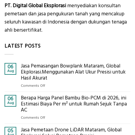
PT. Digital Global Eksplorasi
menyediakan konsultan
pemetaan dan jasa pengukuran tanah yang mencakup
seluruh kawasan di Indonesia dengan dukungan tenaga
ahli bersertifikat.
LATEST POSTS
Jasa Pemasangan Bowplank Mataram, Global
06
Aug
Ekplorasi.Menggunakan Alat Ukur Presisi untuk
Hasil Akurat
on
Comments Off
Jasa
Berapa Harga Panel Bambu Bio-PCM di 2026, ini
Pemasangan
06
Bowplank
Aug
Estimasi Biaya Per m² untuk Rumah Sejuk Tanpa
Mataram,
AC
Global
on
Comments Off
Ekplorasi.Menggunakan
Berapa
Alat
Jasa Pemetaan Drone LiDAR Mataram, Global
Harga
05
Ukur
Panel
Aug