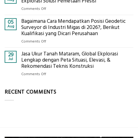
Ekplorasi Solusi Pemetaan Presisi
Presisi
Bambu
untuk
on
Comments Off
Bio-
Hasil
Jasa
PCM
Akurat
Bagaimana Cara Mendapatkan Posisi Geodetic
Pemetaan
05
di
Drone
Aug
Surveyor di Industri Migas di 2026?, Berikut
2026,
LiDAR
Kualifikasi yang Dicari Perusahaan
ini
Mataram,
Estimasi
on
Comments Off
Global
Biaya
Bagaimana
Ekplorasi
Per
Jasa Ukur Tanah Mataram, Global Ekplorasi
Cara
29
Solusi
m²
Mendapatkan
Jul
Lengkap dengan Peta Situasi, Elevasi, &
Pemetaan
untuk
Posisi
Rekomendasi Teknis Konstruksi
Presisi
Rumah
Geodetic
on
Comments Off
Sejuk
Surveyor
Jasa
Tanpa
di
Ukur
AC
Industri
RECENT COMMENTS
Tanah
Migas
Mataram,
di
Global
2026?,
Ekplorasi
Berikut
Lengkap
Kualifikasi
dengan
yang
Peta
Dicari
Situasi,
Perusahaan