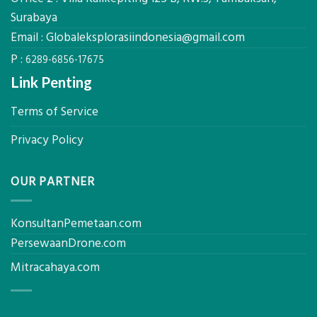
untuk
Presisi
Surabaya
Rumah
Sejuk
Email :
Globaleksplorasiindonesia@gmail.com
Tanpa
P :
AC
6289-6856-17675
Link Penting
Terms of Service
Privacy Policy
OUR PARTNER
KonsultanPemetaan.com
PersewaanDrone.com
Mitracahaya.com