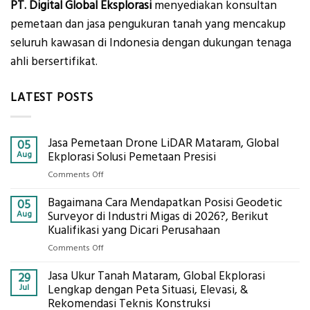
PT. Digital Global Eksplorasi
menyediakan konsultan
pemetaan dan jasa pengukuran tanah yang mencakup
seluruh kawasan di Indonesia dengan dukungan tenaga
ahli bersertifikat.
LATEST POSTS
Jasa Pemetaan Drone LiDAR Mataram, Global
05
Aug
Ekplorasi Solusi Pemetaan Presisi
on
Comments Off
Jasa
Bagaimana Cara Mendapatkan Posisi Geodetic
Pemetaan
05
Drone
Aug
Surveyor di Industri Migas di 2026?, Berikut
LiDAR
Kualifikasi yang Dicari Perusahaan
Mataram,
on
Comments Off
Global
Bagaimana
Ekplorasi
Jasa Ukur Tanah Mataram, Global Ekplorasi
Cara
29
Solusi
Mendapatkan
Jul
Lengkap dengan Peta Situasi, Elevasi, &
Pemetaan
Posisi
Rekomendasi Teknis Konstruksi
Presisi