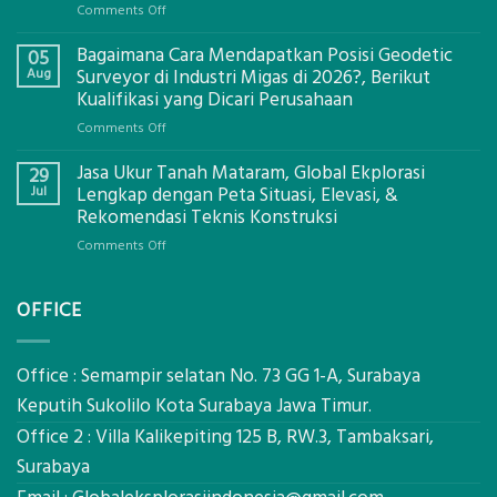
on
Comments Off
Jasa
Bagaimana Cara Mendapatkan Posisi Geodetic
Pemetaan
05
Drone
Aug
Surveyor di Industri Migas di 2026?, Berikut
LiDAR
Kualifikasi yang Dicari Perusahaan
Mataram,
on
Comments Off
Global
Bagaimana
Ekplorasi
Jasa Ukur Tanah Mataram, Global Ekplorasi
Cara
29
Solusi
Mendapatkan
Jul
Lengkap dengan Peta Situasi, Elevasi, &
Pemetaan
Posisi
Rekomendasi Teknis Konstruksi
Presisi
Geodetic
on
Comments Off
Surveyor
Jasa
di
Ukur
Industri
OFFICE
Tanah
Migas
Mataram,
di
Global
2026?,
Ekplorasi
Office : Semampir selatan No. 73 GG 1-A, Surabaya
Berikut
Lengkap
Kualifikasi
Keputih Sukolilo Kota Surabaya Jawa Timur.
dengan
yang
Office 2 : Villa Kalikepiting 125 B, RW.3, Tambaksari,
Peta
Dicari
Situasi,
Surabaya
Perusahaan
Elevasi,