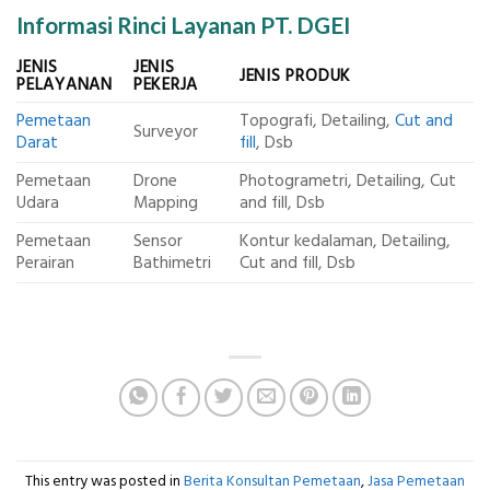
Informasi Rinci Layanan PT. DGEI
JENIS
JENIS
JENIS PRODUK
PELAYANAN
PEKERJA
Pemetaan
Topografi, Detailing,
Cut and
Surveyor
Darat
fill
, Dsb
Pemetaan
Drone
Photogrametri, Detailing, Cut
Udara
Mapping
and fill, Dsb
Pemetaan
Sensor
Kontur kedalaman, Detailing,
Perairan
Bathimetri
Cut and fill, Dsb
This entry was posted in
Berita Konsultan Pemetaan
,
Jasa Pemetaan