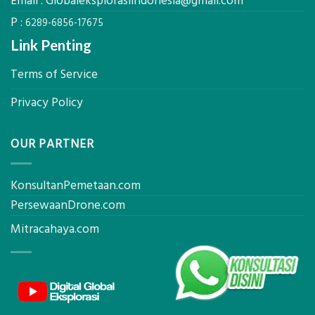
Email :
Globaleksplorasiindonesia@gmail.com
&
Rekomendasi
P :
6289-6856-17675
Teknis
Konstruksi
Link Penting
Terms of Service
Privacy Policy
OUR PARTNER
KonsultanPemetaan.com
PersewaanDrone.com
Mitracahaya.com