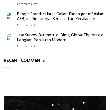
Geodetic
on
Comments Off
Surveyor
Jasa
di
Berapa Standar Harga Galian Tanah per m³ dalam
Ukur
29
Industri
Tanah
Jul
ASB, ini Rinciannya Berdasarkan Kedalaman
Migas
Mataram,
di
on
Comments Off
Global
2026?,
Berapa
Ekplorasi
Berikut
Jasa Survey Batimetri di Bima, Global Ekplorasi di
Standar
27
Lengkap
Kualifikasi
Harga
Jul
Lengkap Peralatan Modern
dengan
yang
Galian
Peta
on
Comments Off
Dicari
Tanah
Situasi,
Jasa
Perusahaan
per
Elevasi,
Survey
m³
RECENT COMMENTS
&
Batimetri
dalam
Rekomendasi
di
ASB,
Teknis
Bima,
ini
Konstruksi
Global
Rinciannya
Ekplorasi
Berdasarkan
di
Kedalaman
Lengkap
Peralatan
Modern