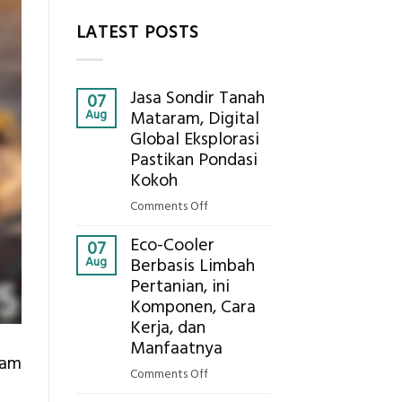
LATEST POSTS
Jasa Sondir Tanah
07
Aug
Mataram, Digital
Global Eksplorasi
Pastikan Pondasi
Kokoh
on
Comments Off
Jasa
Eco-Cooler
Sondir
07
Aug
Berbasis Limbah
Tanah
Pertanian, ini
Mataram,
Komponen, Cara
Digital
Global
Kerja, dan
Eksplorasi
Manfaatnya
lam
Pastikan
on
Comments Off
Pondasi
Eco-