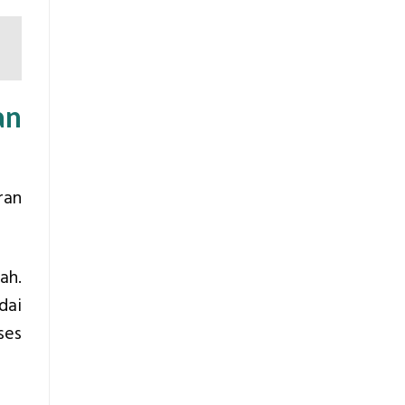
an
ran
ah.
dai
ses