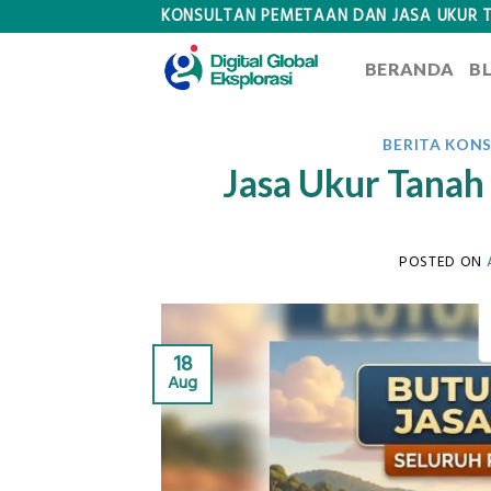
Skip
KONSULTAN PEMETAAN DAN JASA UKUR 
to
BERANDA
B
content
BERITA KON
Jasa Ukur Tanah 
POSTED ON
18
Aug