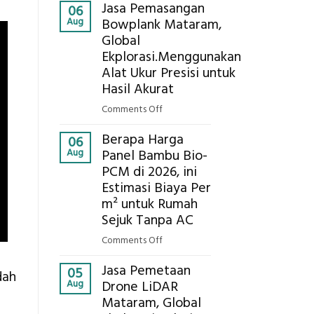
Kokoh
Jasa Pemasangan
Cooler
06
Aug
Bowplank Mataram,
Berbasis
Global
Limbah
Ekplorasi.Menggunakan
Pertanian,
ini
Alat Ukur Presisi untuk
Komponen,
Hasil Akurat
Cara
on
Comments Off
Kerja,
Jasa
dan
Berapa Harga
Pemasangan
06
Manfaatnya
Aug
Panel Bambu Bio-
Bowplank
PCM di 2026, ini
Mataram,
Estimasi Biaya Per
Global
Ekplorasi.Menggunakan
m² untuk Rumah
Alat
Sejuk Tanpa AC
Ukur
on
Comments Off
Presisi
Berapa
untuk
Jasa Pemetaan
Harga
05
dah
Hasil
Aug
Drone LiDAR
Panel
Akurat
Mataram, Global
Bambu