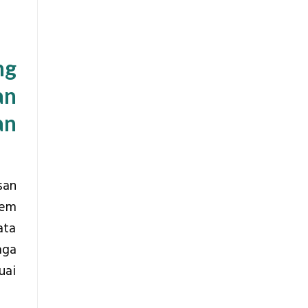
ng
an
an
san
tem
ata
aga
uai