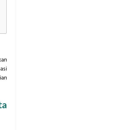
kan
asi
ian
ta