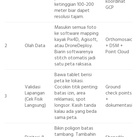
koordinat
ketinggian 100-200
GCP
meter biar dapet
resolusi tajam.
Masukin semua foto
ke software mapping
kayak Pix4D, Agisoft,
Orthomosaic
2
Olah Data
atau DroneDeploy.
+ DSM +
Biarin softwarenya
Point Cloud
stitch
otomatis jadi
satu peta raksasa.
Bawa tablet berisi
peta ke lokasi.
Validasi
Cocokin titik penting:
Ground
Lapangan
batas izin, area
check points
3
(Cek Fisik
reklamasi, spot
+
Langsung)
longsor. Kasih tanda
dokumentasi
kalau ada yang beda
sama peta.
Bikin poligon batas
tambang. Tambahin