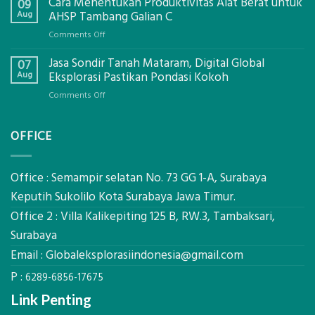
Cara Menentukan Produktivitas Alat Berat untuk
Izin
09
Galian
Aug
AHSP Tambang Galian C
C
on
Comments Off
Mataram,
Cara
Konsultasi
Jasa Sondir Tanah Mataram, Digital Global
Menentukan
07
Lengkap
Produktivitas
Aug
Eksplorasi Pastikan Pondasi Kokoh
Dengan
Alat
Global
on
Comments Off
Berat
Eksplorasi
Jasa
untuk
Sondir
AHSP
OFFICE
Tanah
Tambang
Mataram,
Galian
Digital
C
Global
Office : Semampir selatan No. 73 GG 1-A, Surabaya
Eksplorasi
Keputih Sukolilo Kota Surabaya Jawa Timur.
Pastikan
Office 2 : Villa Kalikepiting 125 B, RW.3, Tambaksari,
Pondasi
Kokoh
Surabaya
Email :
Globaleksplorasiindonesia@gmail.com
P :
6289-6856-17675
Link Penting