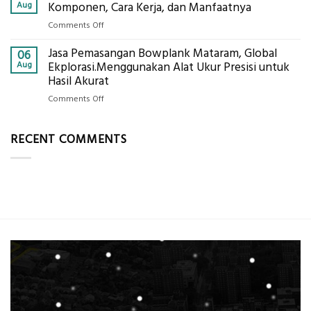
Tanah
Aug
Komponen, Cara Kerja, dan Manfaatnya
Tambang
Mataram,
Galian
on
Comments Off
Digital
C
Eco-
Global
Jasa Pemasangan Bowplank Mataram, Global
Cooler
06
Eksplorasi
Berbasis
Aug
Ekplorasi.Menggunakan Alat Ukur Presisi untuk
Pastikan
Limbah
Hasil Akurat
Pondasi
Pertanian,
Kokoh
on
Comments Off
ini
Jasa
Komponen,
Pemasangan
Cara
RECENT COMMENTS
Bowplank
Kerja,
Mataram,
dan
Global
Manfaatnya
Ekplorasi.Menggunakan
Alat
Ukur
Presisi
untuk
Hasil
Akurat