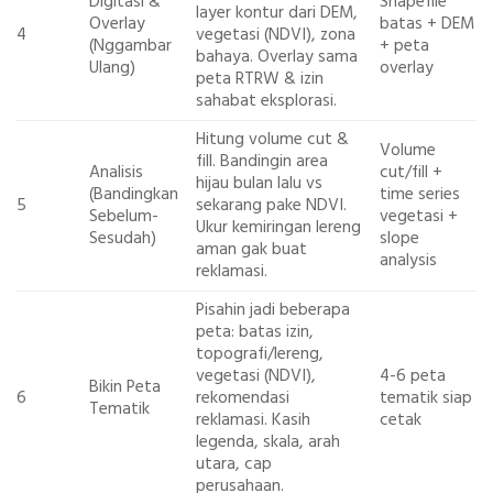
Digitasi &
Shapefile
layer kontur dari DEM,
Overlay
batas + DEM
4
vegetasi (NDVI), zona
(Nggambar
+ peta
bahaya. Overlay sama
Ulang)
overlay
peta RTRW & izin
sahabat eksplorasi.
Hitung volume cut &
Volume
fill. Bandingin area
Analisis
cut/fill +
hijau bulan lalu vs
(Bandingkan
time series
5
sekarang pake NDVI.
Sebelum-
vegetasi +
Ukur kemiringan lereng
Sesudah)
slope
aman gak buat
analysis
reklamasi.
Pisahin jadi beberapa
peta: batas izin,
topografi/lereng,
vegetasi (NDVI),
4-6 peta
Bikin Peta
6
rekomendasi
tematik siap
Tematik
reklamasi. Kasih
cetak
legenda, skala, arah
utara, cap
perusahaan.