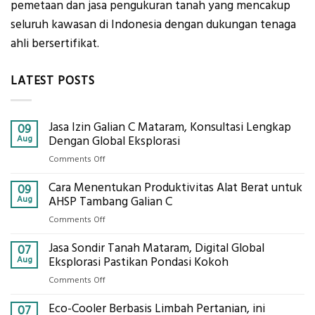
pemetaan dan jasa pengukuran tanah yang mencakup
seluruh kawasan di Indonesia dengan dukungan tenaga
ahli bersertifikat.
LATEST POSTS
Jasa Izin Galian C Mataram, Konsultasi Lengkap
09
Aug
Dengan Global Eksplorasi
on
Comments Off
Jasa
Cara Menentukan Produktivitas Alat Berat untuk
Izin
09
Galian
Aug
AHSP Tambang Galian C
C
on
Comments Off
Mataram,
Cara
Konsultasi
Jasa Sondir Tanah Mataram, Digital Global
Menentukan
07
Lengkap
Produktivitas
Aug
Eksplorasi Pastikan Pondasi Kokoh
Dengan
Alat
Global
on
Comments Off
Berat
Eksplorasi
Jasa
untuk
Eco-Cooler Berbasis Limbah Pertanian, ini
Sondir
07
AHSP