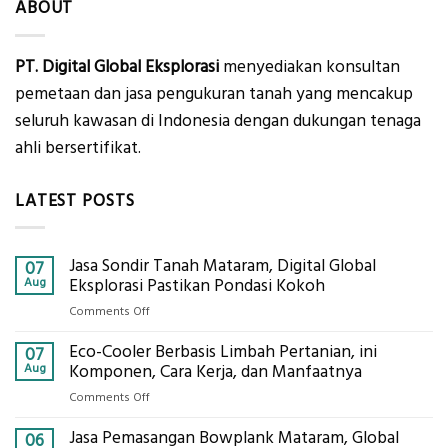
ABOUT
PT. Digital Global Eksplorasi
menyediakan konsultan
pemetaan dan jasa pengukuran tanah yang mencakup
seluruh kawasan di Indonesia dengan dukungan tenaga
ahli bersertifikat.
LATEST POSTS
Jasa Sondir Tanah Mataram, Digital Global
07
Aug
Eksplorasi Pastikan Pondasi Kokoh
on
Comments Off
Jasa
Eco-Cooler Berbasis Limbah Pertanian, ini
Sondir
07
Tanah
Aug
Komponen, Cara Kerja, dan Manfaatnya
Mataram,
on
Comments Off
Digital
Eco-
Global
Jasa Pemasangan Bowplank Mataram, Global
Cooler
06
Eksplorasi