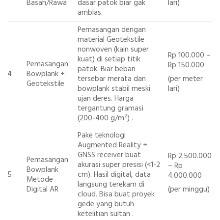
lari)
Basah/Rawa
dasar patok biar gak
amblas.
Pemasangan dengan
material Geotekstile
nonwoven (kain super
Rp 100.000 –
kuat) di setiap titik
Pemasangan
Rp 150.000
patok. Biar beban
4
Bowplank +
(per meter
tersebar merata dan
Geotekstile
lari)
bowplank stabil meski
ujan deres. Harga
tergantung gramasi
(200-400 g/m²) .
Pake teknologi
Augmented Reality +
GNSS receiver buat
Rp 2.500.000
Pemasangan
akurasi super presisi (<1-2
– Rp
Bowplank
5
cm). Hasil digital, data
4.000.000
Metode
langsung terekam di
(per minggu)
Digital AR
cloud. Bisa buat proyek
gede yang butuh
ketelitian sultan .