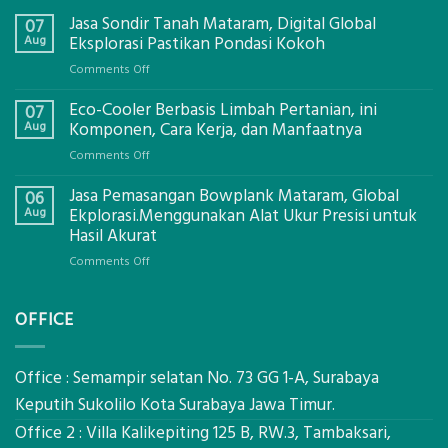
Jasa Sondir Tanah Mataram, Digital Global
07
Aug
Eksplorasi Pastikan Pondasi Kokoh
on
Comments Off
Jasa
Eco-Cooler Berbasis Limbah Pertanian, ini
Sondir
07
Tanah
Aug
Komponen, Cara Kerja, dan Manfaatnya
Mataram,
on
Comments Off
Digital
Eco-
Global
Jasa Pemasangan Bowplank Mataram, Global
Cooler
06
Eksplorasi
Berbasis
Aug
Ekplorasi.Menggunakan Alat Ukur Presisi untuk
Pastikan
Limbah
Hasil Akurat
Pondasi
Pertanian,
Kokoh
on
Comments Off
ini
Jasa
Komponen,
Pemasangan
Cara
OFFICE
Bowplank
Kerja,
Mataram,
dan
Global
Manfaatnya
Ekplorasi.Menggunakan
Office : Semampir selatan No. 73 GG 1-A, Surabaya
Alat
Keputih Sukolilo Kota Surabaya Jawa Timur.
Ukur
Office 2 : Villa Kalikepiting 125 B, RW.3, Tambaksari,
Presisi