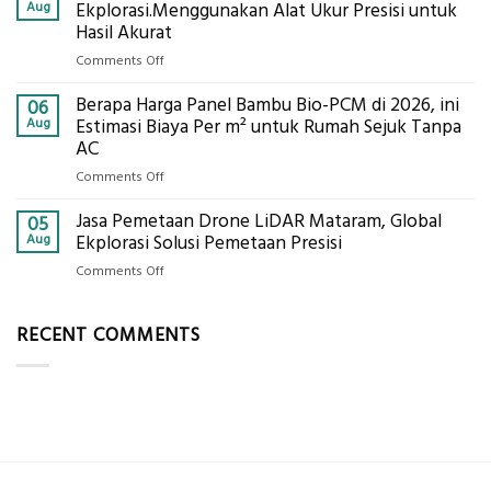
Berbasis
Aug
Ekplorasi.Menggunakan Alat Ukur Presisi untuk
Pastikan
Limbah
Hasil Akurat
Pondasi
Pertanian,
Kokoh
on
Comments Off
ini
Jasa
Komponen,
Berapa Harga Panel Bambu Bio-PCM di 2026, ini
Pemasangan
06
Cara
Bowplank
Aug
Estimasi Biaya Per m² untuk Rumah Sejuk Tanpa
Kerja,
Mataram,
AC
dan
Global
Manfaatnya
on
Comments Off
Ekplorasi.Menggunakan
Berapa
Alat
Jasa Pemetaan Drone LiDAR Mataram, Global
Harga
05
Ukur
Panel
Aug
Ekplorasi Solusi Pemetaan Presisi
Presisi
Bambu
untuk
on
Comments Off
Bio-
Hasil
Jasa
PCM
Akurat
Pemetaan
di
RECENT COMMENTS
Drone
2026,
LiDAR
ini
Mataram,
Estimasi
Global
Biaya
Ekplorasi
Per
Solusi
m²
Pemetaan
untuk
Presisi
Rumah