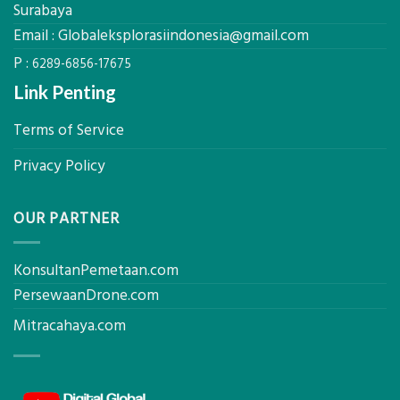
untuk
Surabaya
Hasil
Email :
Globaleksplorasiindonesia@gmail.com
Akurat
P :
6289-6856-17675
Link Penting
Terms of Service
Privacy Policy
OUR PARTNER
KonsultanPemetaan.com
PersewaanDrone.com
Mitracahaya.com