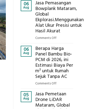
Kokoh
Jasa Pemasangan
Cooler
06
Aug
Bowplank Mataram,
Berbasis
Global
Limbah
Ekplorasi.Menggunakan
Pertanian,
ini
Alat Ukur Presisi untuk
Komponen,
Hasil Akurat
Cara
on
Comments Off
Kerja,
Jasa
dan
Berapa Harga
Pemasangan
06
Manfaatnya
Aug
Panel Bambu Bio-
Bowplank
PCM di 2026, ini
Mataram,
Estimasi Biaya Per
Global
Ekplorasi.Menggunakan
m² untuk Rumah
Alat
Sejuk Tanpa AC
Ukur
on
Comments Off
Presisi
Berapa
untuk
Jasa Pemetaan
Harga
05
Hasil
Aug
Drone LiDAR
Panel
Akurat
Mataram, Global
Bambu