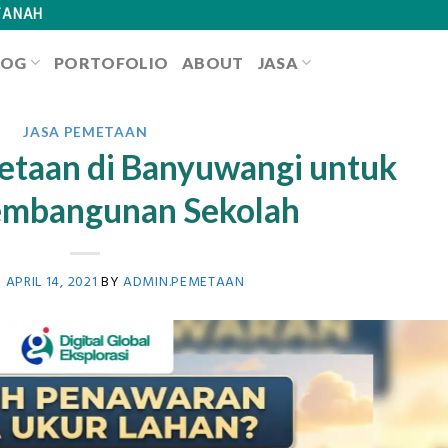
TANAH
LOG
PORTOFOLIO
ABOUT
JASA
JASA PEMETAAN
etaan di Banyuwangi untuk
embangunan Sekolah
N
APRIL 14, 2021
BY
ADMIN.PEMETAAN