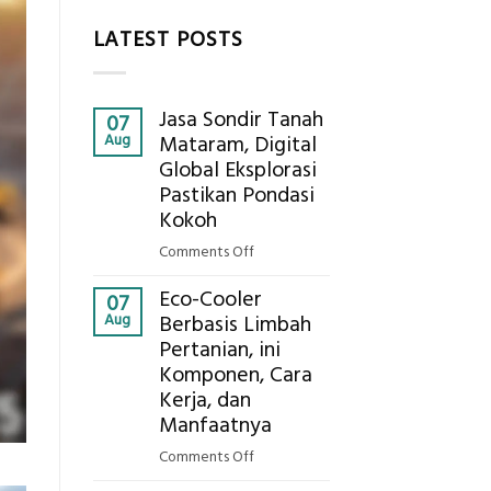
LATEST POSTS
Jasa Sondir Tanah
07
Aug
Mataram, Digital
Global Eksplorasi
Pastikan Pondasi
Kokoh
on
Comments Off
Jasa
Eco-Cooler
Sondir
07
Aug
Berbasis Limbah
Tanah
Pertanian, ini
Mataram,
Komponen, Cara
Digital
Global
Kerja, dan
Eksplorasi
Manfaatnya
Pastikan
on
Comments Off
Pondasi
Eco-