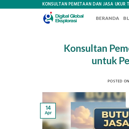
Skip
KONSULTAN PEMETAAN DAN JASA UKUR 
to
BERANDA
B
content
Konsultan Pem
untuk P
POSTED O
14
Apr