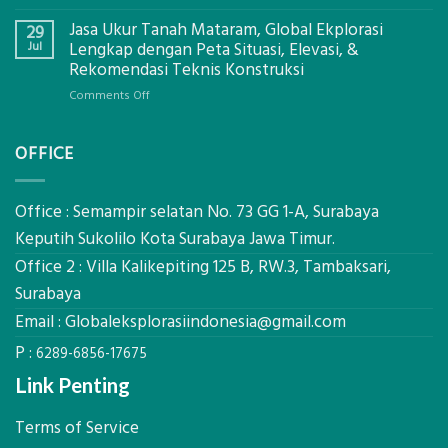
Bagaimana
Ekplorasi
Jasa Ukur Tanah Mataram, Global Ekplorasi
Cara
29
Solusi
Mendapatkan
Jul
Lengkap dengan Peta Situasi, Elevasi, &
Pemetaan
Posisi
Rekomendasi Teknis Konstruksi
Presisi
Geodetic
on
Comments Off
Surveyor
Jasa
di
Ukur
Industri
OFFICE
Tanah
Migas
Mataram,
di
Global
2026?,
Ekplorasi
Office : Semampir selatan No. 73 GG 1-A, Surabaya
Berikut
Lengkap
Kualifikasi
Keputih Sukolilo Kota Surabaya Jawa Timur.
dengan
yang
Office 2 : Villa Kalikepiting 125 B, RW.3, Tambaksari,
Peta
Dicari
Situasi,
Surabaya
Perusahaan
Elevasi,
Email :
Globaleksplorasiindonesia@gmail.com
&
Rekomendasi
P :
6289-6856-17675
Teknis
Konstruksi
Link Penting
Terms of Service