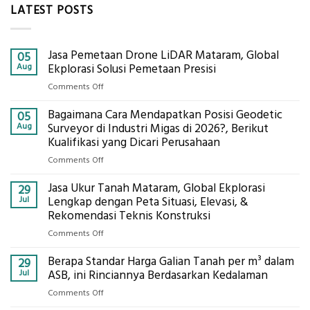
LATEST POSTS
Jasa Pemetaan Drone LiDAR Mataram, Global
05
Aug
Ekplorasi Solusi Pemetaan Presisi
on
Comments Off
Jasa
Bagaimana Cara Mendapatkan Posisi Geodetic
Pemetaan
05
Drone
Aug
Surveyor di Industri Migas di 2026?, Berikut
LiDAR
Kualifikasi yang Dicari Perusahaan
Mataram,
on
Comments Off
Global
Bagaimana
Ekplorasi
Jasa Ukur Tanah Mataram, Global Ekplorasi
Cara
29
Solusi
Mendapatkan
Jul
Lengkap dengan Peta Situasi, Elevasi, &
Pemetaan
Posisi
Rekomendasi Teknis Konstruksi
Presisi
Geodetic
on
Comments Off
Surveyor
Jasa
di
Berapa Standar Harga Galian Tanah per m³ dalam
Ukur
29
Industri
Tanah
Jul
ASB, ini Rinciannya Berdasarkan Kedalaman
Migas
Mataram,
di
on
Comments Off
Global
2026?,
Berapa