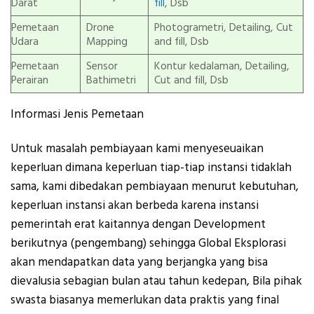
Darat
fill
, Dsb
Pemetaan
Drone
Photogrametri, Detailing, Cut
Udara
Mapping
and fill, Dsb
Pemetaan
Sensor
Kontur kedalaman, Detailing,
Perairan
Bathimetri
Cut and fill, Dsb
Informasi Jenis Pemetaan
Untuk masalah pembiayaan kami menyeseuaikan
keperluan dimana keperluan tiap-tiap instansi tidaklah
sama, kami dibedakan pembiayaan menurut kebutuhan,
keperluan instansi akan berbeda karena instansi
pemerintah erat kaitannya dengan Development
berikutnya (pengembang) sehingga Global Eksplorasi
akan mendapatkan data yang berjangka yang bisa
dievalusia sebagian bulan atau tahun kedepan, Bila pihak
swasta biasanya memerlukan data praktis yang final