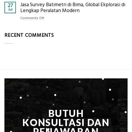
Ekplorasi
Berikut
Jasa Survey Batimetri di Bima, Global Ekplorasi di
Standar
27
Lengkap
Kualifikasi
Harga
Jul
Lengkap Peralatan Modern
dengan
yang
Galian
Peta
on
Comments Off
Dicari
Tanah
Situasi,
Jasa
Perusahaan
per
Elevasi,
Survey
m³
RECENT COMMENTS
&
Batimetri
dalam
Rekomendasi
di
ASB,
Teknis
Bima,
ini
Konstruksi
Global
Rinciannya
Ekplorasi
Berdasarkan
di
Kedalaman
Lengkap
Peralatan
Modern
BUTUH
KONSULTASI DAN
PENAWARAN