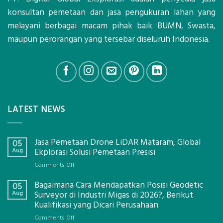
konsultan pemetaan dan jasa pengukuran lahan yang
melayani berbagai macam pihak baik BUMN, Swasta,
maupun perorangan yang tersebar diseluruh Indonesia.
LATEST NEWS
Jasa Pemetaan Drone LiDAR Mataram, Global
05
Aug
Ekplorasi Solusi Pemetaan Presisi
on
Comments Off
Jasa
Bagaimana Cara Mendapatkan Posisi Geodetic
Pemetaan
05
Drone
Aug
Surveyor di Industri Migas di 2026?, Berikut
LiDAR
Kualifikasi yang Dicari Perusahaan
Mataram,
on
Comments Off
Global