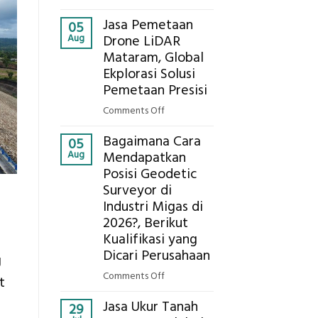
Presisi
Berapa
untuk
Jasa Pemetaan
Harga
05
Hasil
Aug
Drone LiDAR
Panel
Akurat
Mataram, Global
Bambu
Ekplorasi Solusi
Bio-
PCM
Pemetaan Presisi
di
on
Comments Off
2026,
Jasa
ini
Bagaimana Cara
Pemetaan
05
Estimasi
Aug
Mendapatkan
Drone
Biaya
Posisi Geodetic
LiDAR
Per
Surveyor di
Mataram,
m²
Global
Industri Migas di
untuk
Ekplorasi
2026?, Berikut
Rumah
Solusi
Kualifikasi yang
Sejuk
Pemetaan
Dicari Perusahaan
g
Tanpa
Presisi
AC
on
Comments Off
t
Bagaimana
Jasa Ukur Tanah
Cara
29