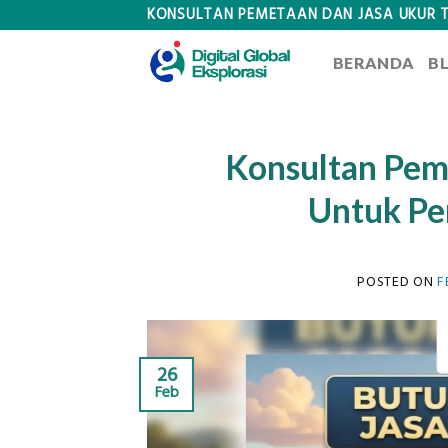
Skip
KONSULTAN PEMETAAN DAN JASA UKUR 
to
BERANDA
B
content
Konsultan Pem
Untuk Pe
POSTED ON
F
26
Feb