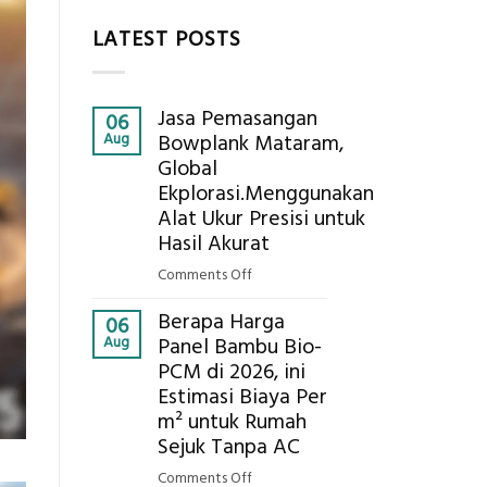
LATEST POSTS
Jasa Pemasangan
06
Aug
Bowplank Mataram,
Global
Ekplorasi.Menggunakan
Alat Ukur Presisi untuk
Hasil Akurat
on
Comments Off
Jasa
Berapa Harga
Pemasangan
06
Aug
Panel Bambu Bio-
Bowplank
PCM di 2026, ini
Mataram,
Estimasi Biaya Per
Global
Ekplorasi.Menggunakan
m² untuk Rumah
Alat
Sejuk Tanpa AC
Ukur
on
Comments Off