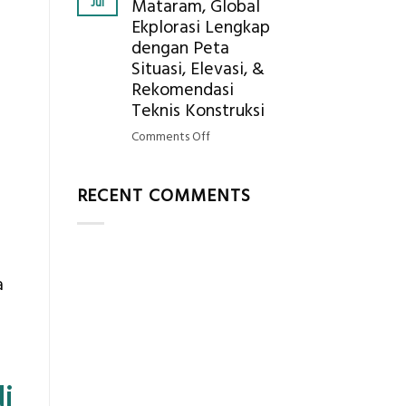
Jul
Mataram, Global
Mendapatkan
Ekplorasi Lengkap
Posisi
dengan Peta
Geodetic
Surveyor
Situasi, Elevasi, &
di
Rekomendasi
Industri
Teknis Konstruksi
Migas
on
Comments Off
di
Jasa
2026?,
Ukur
Berikut
RECENT COMMENTS
Tanah
Kualifikasi
Mataram,
yang
Global
Dicari
Ekplorasi
Perusahaan
Lengkap
a
dengan
Peta
Situasi,
Elevasi,
&
i
Rekomendasi