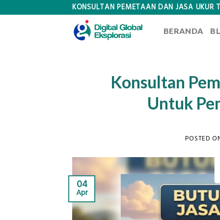
Skip
KONSULTAN PEMETAAN DAN JASA UKUR 
to
BERANDA
B
content
Konsultan Pem
Untuk Pe
POSTED O
04
Apr