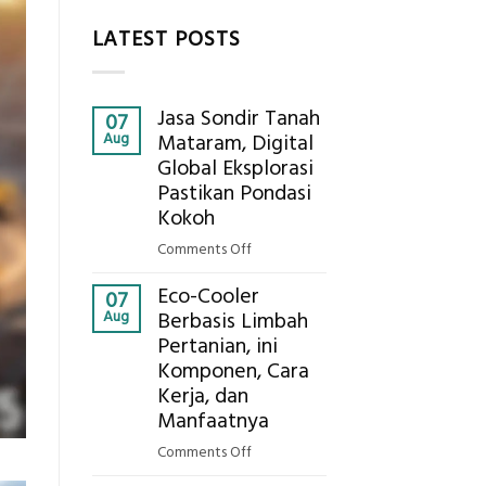
LATEST POSTS
Jasa Sondir Tanah
07
Aug
Mataram, Digital
Global Eksplorasi
Pastikan Pondasi
Kokoh
on
Comments Off
Jasa
Eco-Cooler
Sondir
07
Aug
Berbasis Limbah
Tanah
Pertanian, ini
Mataram,
Komponen, Cara
Digital
Global
Kerja, dan
Eksplorasi
Manfaatnya
Pastikan
on
Comments Off
Pondasi
Eco-