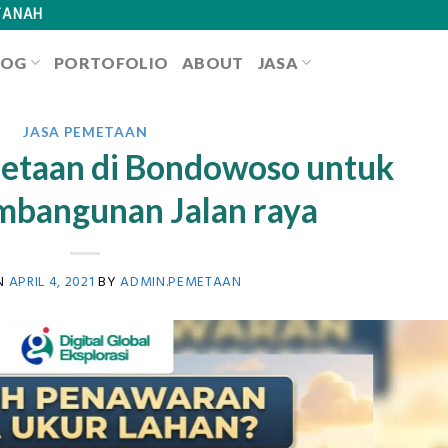
TANAH
LOG
PORTOFOLIO
ABOUT
JASA
JASA PEMETAAN
etaan di Bondowoso untuk
mbangunan Jalan raya
N
APRIL 4, 2021
BY
ADMIN.PEMETAAN