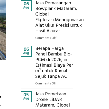
Kokoh
Jasa Pemasangan
Cooler
06
Aug
Bowplank Mataram,
Berbasis
Global
Limbah
Ekplorasi.Menggunakan
Pertanian,
ini
Alat Ukur Presisi untuk
Komponen,
Hasil Akurat
Cara
on
Comments Off
Kerja,
Jasa
dan
Berapa Harga
Pemasangan
06
Manfaatnya
Aug
Panel Bambu Bio-
Bowplank
PCM di 2026, ini
Mataram,
Estimasi Biaya Per
Global
Ekplorasi.Menggunakan
m² untuk Rumah
Alat
Sejuk Tanpa AC
Ukur
on
Comments Off
Presisi
Berapa
untuk
Jasa Pemetaan
Harga
05
an
Hasil
Aug
Drone LiDAR
Panel
Akurat
.
Mataram, Global
Bambu