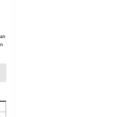
uan
an