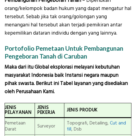
Pembangunan Pengeboran Tanah
– Diperlukan
orang/kelompok badan hukum yang dapat mengatur hal
tersebut. Sebab jika tak orang/golongan yang
menangani hal tersebut akan terjadi pemikiran antar
kepemilikan dataran individu dengan yang lainnya.
Portofolio Pemetaan Untuk Pembangunan
Pengeboran Tanah di Caruban
Maka dari itu Global eksplorasi melayani kebutuhan
masyarakat Indonesia baik Instansi negara maupun
pihak swasta. Berikut ini Tabel layanan yang disediakan
oleh Perusahaan Kami.
JENIS
JENIS
JENIS PRODUK
PELAYANAN
PEKERJA
Pemetaan
Topografi, Detailing,
Cut and
Surveyor
Darat
fill
, Dsb