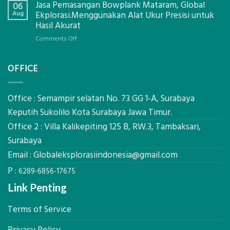
Jasa Pemasangan Bowplank Mataram, Global
Cooler
06
Eksplorasi
Berbasis
Aug
Ekplorasi.Menggunakan Alat Ukur Presisi untuk
Pastikan
Limbah
Hasil Akurat
Pondasi
Pertanian,
Kokoh
on
Comments Off
ini
Jasa
Komponen,
Pemasangan
Cara
OFFICE
Bowplank
Kerja,
Mataram,
dan
Global
Manfaatnya
Ekplorasi.Menggunakan
Office : Semampir selatan No. 73 GG 1-A, Surabaya
Alat
Keputih Sukolilo Kota Surabaya Jawa Timur.
Ukur
Office 2 : Villa Kalikepiting 125 B, RW.3, Tambaksari,
Presisi
untuk
Surabaya
Hasil
Email :
Globaleksplorasiindonesia@gmail.com
Akurat
P :
6289-6856-17675
Link Penting
Terms of Service
Privacy Policy