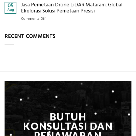
Alat
Jasa Pemetaan Drone LiDAR Mataram, Global
Harga
05
Ukur
Panel
Aug
Ekplorasi Solusi Pemetaan Presisi
Presisi
Bambu
untuk
on
Comments Off
Bio-
Hasil
Jasa
PCM
Akurat
Pemetaan
di
RECENT COMMENTS
Drone
2026,
LiDAR
ini
Mataram,
Estimasi
Global
Biaya
Ekplorasi
Per
Solusi
m²
Pemetaan
untuk
Presisi
Rumah
Sejuk
Tanpa
AC
BUTUH
KONSULTASI DAN
PENAWARAN