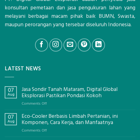
konsultan pemetaan dan jasa pengukuran lahan yang
melayani berbagai macam pihak baik BUMN, Swasta,
maupun perorangan yang tersebar diseluruh Indonesia.
LATEST NEWS
Jasa Sondir Tanah Mataram, Digital Global
07
Aug
Eksplorasi Pastikan Pondasi Kokoh
on
Comments Off
Jasa
Eco-Cooler Berbasis Limbah Pertanian, ini
Sondir
07
Tanah
Aug
Komponen, Cara Kerja, dan Manfaatnya
Mataram,
on
Comments Off
Digital
Eco-
Global