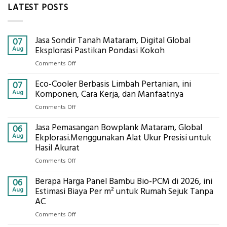
LATEST POSTS
Jasa Sondir Tanah Mataram, Digital Global
07
Aug
Eksplorasi Pastikan Pondasi Kokoh
on
Comments Off
Jasa
Eco-Cooler Berbasis Limbah Pertanian, ini
Sondir
07
Tanah
Aug
Komponen, Cara Kerja, dan Manfaatnya
Mataram,
on
Comments Off
Digital
Eco-
Global
Jasa Pemasangan Bowplank Mataram, Global
Cooler
06
Eksplorasi
Berbasis
Aug
Ekplorasi.Menggunakan Alat Ukur Presisi untuk
Pastikan
Limbah
Hasil Akurat
Pondasi
Pertanian,
Kokoh
on
Comments Off
ini
Jasa
Komponen,
Berapa Harga Panel Bambu Bio-PCM di 2026, ini
Pemasangan
06
Cara
Bowplank
Aug
Estimasi Biaya Per m² untuk Rumah Sejuk Tanpa
Kerja,
Mataram,
AC
dan
Global
Manfaatnya
on
Comments Off
Ekplorasi.Menggunakan
Berapa