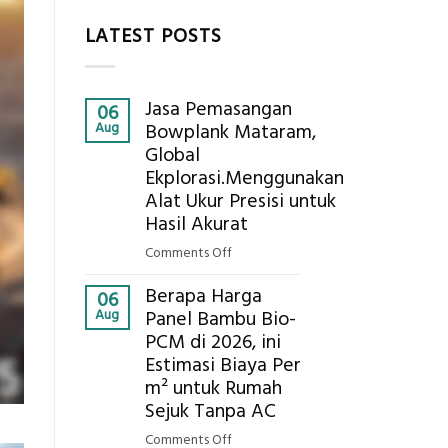
LATEST POSTS
Jasa Pemasangan
06
Aug
Bowplank Mataram,
Global
Ekplorasi.Menggunakan
Alat Ukur Presisi untuk
Hasil Akurat
on
Comments Off
Jasa
Berapa Harga
Pemasangan
06
Aug
Panel Bambu Bio-
Bowplank
PCM di 2026, ini
Mataram,
Estimasi Biaya Per
Global
Ekplorasi.Menggunakan
m² untuk Rumah
Alat
Sejuk Tanpa AC
Ukur
on
Comments Off