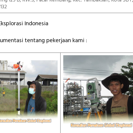
iting 125 B, RW.3, Pacar Kembang, Kec. Tambaksari, Kota SBY
132
ksplorasi Indonesia
kumentasi tentang pekerjaan kami :