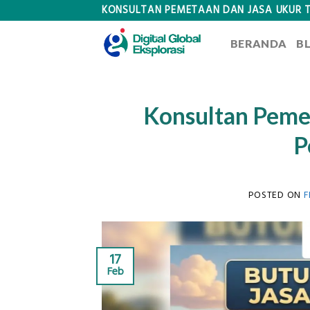
Skip
KONSULTAN PEMETAAN DAN JASA UKUR 
to
BERANDA
B
content
Konsultan Peme
P
POSTED ON
F
17
Feb