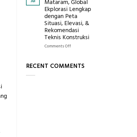
Jul
Mataram, Global
Mendapatkan
Ekplorasi Lengkap
Posisi
dengan Peta
Geodetic
Surveyor
Situasi, Elevasi, &
di
Rekomendasi
Industri
Teknis Konstruksi
Migas
on
Comments Off
di
Jasa
2026?,
Ukur
Berikut
RECENT COMMENTS
Tanah
Kualifikasi
Mataram,
yang
Global
Dicari
i
Ekplorasi
Perusahaan
Lengkap
ang
dengan
Peta
Situasi,
Elevasi,
&
r
Rekomendasi