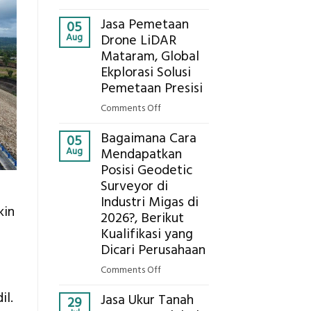
Presisi
Berapa
untuk
Jasa Pemetaan
Harga
05
Hasil
Aug
Drone LiDAR
Panel
Akurat
Mataram, Global
Bambu
Ekplorasi Solusi
Bio-
PCM
Pemetaan Presisi
di
on
Comments Off
2026,
Jasa
ini
Bagaimana Cara
Pemetaan
05
Estimasi
Aug
Mendapatkan
Drone
Biaya
Posisi Geodetic
LiDAR
Per
Surveyor di
Mataram,
m²
Global
Industri Migas di
untuk
kin
Ekplorasi
2026?, Berikut
Rumah
Solusi
Kualifikasi yang
Sejuk
Pemetaan
Dicari Perusahaan
Tanpa
Presisi
AC
on
Comments Off
Bagaimana
il.
Jasa Ukur Tanah
Cara
29