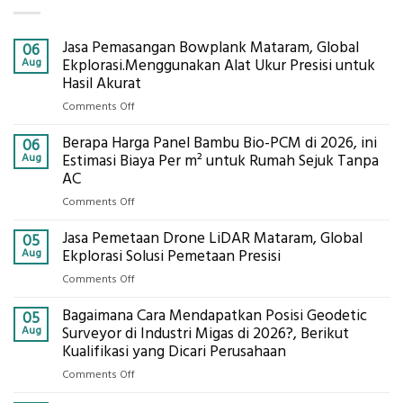
Jasa Pemasangan Bowplank Mataram, Global
06
Aug
Ekplorasi.Menggunakan Alat Ukur Presisi untuk
Hasil Akurat
on
Comments Off
Jasa
Berapa Harga Panel Bambu Bio-PCM di 2026, ini
Pemasangan
06
Bowplank
Aug
Estimasi Biaya Per m² untuk Rumah Sejuk Tanpa
Mataram,
AC
Global
on
Comments Off
Ekplorasi.Menggunakan
Berapa
Alat
Jasa Pemetaan Drone LiDAR Mataram, Global
Harga
05
Ukur
Panel
Aug
Ekplorasi Solusi Pemetaan Presisi
Presisi
Bambu
untuk
on
Comments Off
Bio-
Hasil
Jasa
PCM
Akurat
Bagaimana Cara Mendapatkan Posisi Geodetic
Pemetaan
05
di
Drone
Aug
Surveyor di Industri Migas di 2026?, Berikut
2026,
LiDAR
Kualifikasi yang Dicari Perusahaan
ini
Mataram,
Estimasi
on
Comments Off
Global
Biaya
Bagaimana
Ekplorasi