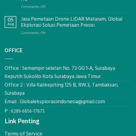
Global
on
Comments Off
Ekplorasi.Menggunakan
Berapa
Alat
Jasa Pemetaan Drone LiDAR Mataram, Global
Harga
05
Ukur
Panel
Aug
Ekplorasi Solusi Pemetaan Presisi
Presisi
Bambu
untuk
on
Comments Off
Bio-
Hasil
Jasa
PCM
Akurat
Pemetaan
di
OFFICE
Drone
2026,
LiDAR
ini
Mataram,
Estimasi
Global
Office : Semampir selatan No. 73 GG 1-A, Surabaya
Biaya
Ekplorasi
Keputih Sukolilo Kota Surabaya Jawa Timur.
Per
Solusi
m²
Office 2 : Villa Kalikepiting 125 B, RW.3, Tambaksari,
Pemetaan
untuk
Presisi
Surabaya
Rumah
Sejuk
Email :
Globaleksplorasiindonesia@gmail.com
Tanpa
P :
AC
6289-6856-17675
Link Penting
Terms of Service