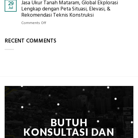
Per
Jasa Ukur Tanah Mataram, Global Ekplorasi
Cara
29
Solusi
m²
Mendapatkan
Jul
Lengkap dengan Peta Situasi, Elevasi, &
Pemetaan
untuk
Posisi
Rekomendasi Teknis Konstruksi
Presisi
Rumah
Geodetic
on
Comments Off
Sejuk
Surveyor
Jasa
Tanpa
di
Ukur
AC
Industri
RECENT COMMENTS
Tanah
Migas
Mataram,
di
Global
2026?,
Ekplorasi
Berikut
Lengkap
Kualifikasi
dengan
yang
Peta
Dicari
Situasi,
Perusahaan
Elevasi,
&
Rekomendasi
Teknis
Konstruksi
BUTUH
KONSULTASI DAN