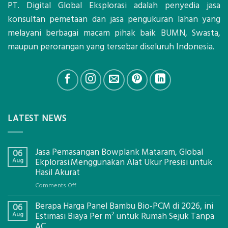
PT. Digital Global Eksplorasi adalah penyedia jasa
konsultan pemetaan dan jasa pengukuran lahan yang
melayani berbagai macam pihak baik BUMN, Swasta,
maupun perorangan yang tersebar diseluruh Indonesia.
LATEST NEWS
Jasa Pemasangan Bowplank Mataram, Global
06
Aug
Ekplorasi.Menggunakan Alat Ukur Presisi untuk
Hasil Akurat
on
Comments Off
Jasa
Berapa Harga Panel Bambu Bio-PCM di 2026, ini
Pemasangan
06
Bowplank
Aug
Estimasi Biaya Per m² untuk Rumah Sejuk Tanpa
Mataram,
AC