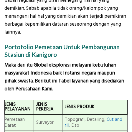
badan regulasi yang bisa memegang hal hal yang
demikian. Sebab apabila tidak orang/kelompok yang
menangani hal hal yang demikian akan terjadi pemikiran
berbagai kepemilikan dataran seseorang dengan yang
lainnya.
Portofolio Pemetaan Untuk Pembangunan
Stasiun di Kanigoro
Maka dari itu Global eksplorasi melayani kebutuhan
masyarakat Indonesia baik Instansi negara maupun
pihak swasta. Berikut ini Tabel layanan yang disediakan
oleh Perusahaan Kami.
JENIS
JENIS
JENIS PRODUK
PELAYANAN
PEKERJA
Pemetaan
Topografi, Detailing,
Cut and
Surveyor
Darat
fill
, Dsb