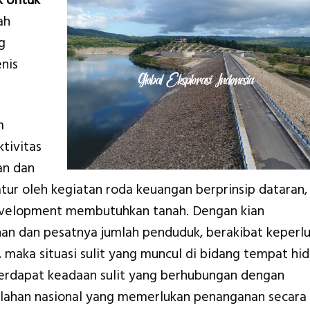
k Untuk
ah
g
nis
m
tivitas
an dan
tur oleh kegiatan roda keuangan berprinsip dataran,
evelopment membutuhkan tanah. Dengan kian
an dan pesatnya jumlah penduduk, berakibat keperl
 maka situasi sulit yang muncul di bidang tempat hi
terdapat keadaan sulit yang berhubungan dengan
lahan nasional yang memerlukan penanganan secara