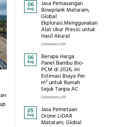
Kokoh
Jasa Pemasangan
Cooler
06
Aug
Bowplank Mataram,
Berbasis
Global
Limbah
Ekplorasi.Menggunakan
Pertanian,
ini
Alat Ukur Presisi untuk
Komponen,
Hasil Akurat
Cara
on
Comments Off
Kerja,
Jasa
dan
Berapa Harga
Pemasangan
06
Manfaatnya
Aug
Panel Bambu Bio-
Bowplank
PCM di 2026, ini
Mataram,
Estimasi Biaya Per
Global
Ekplorasi.Menggunakan
m² untuk Rumah
Alat
Sejuk Tanpa AC
Ukur
uan
on
Comments Off
Presisi
dup
Berapa
untuk
Jasa Pemetaan
Harga
05
Hasil
Aug
Drone LiDAR
Panel
Akurat
Mataram, Global
Bambu