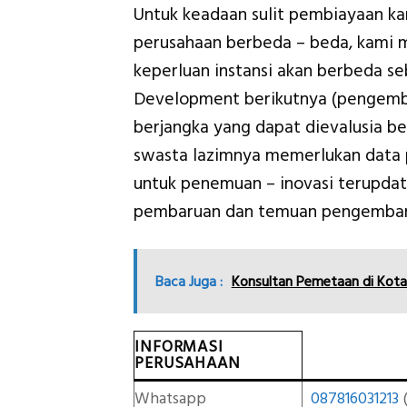
Untuk keadaan sulit pembiayaan k
perusahaan berbeda – beda, kami
keperluan instansi akan berbeda se
Development berikutnya (pengemb
berjangka yang dapat dievalusia b
swasta lazimnya memerlukan data pr
untuk penemuan – inovasi terupd
pembaruan dan temuan pengembang
Baca Juga :
Konsultan Pemetaan di Kot
INFORMASI
PERUSAHAAN
Whatsapp
087816031213
(