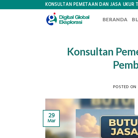
Skip
KONSULTAN PEMETAAN DAN JASA UKUR 
to
BERANDA
B
content
Konsultan Peme
Pemb
POSTED ON
29
Mar