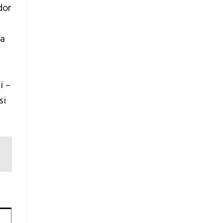
dor
ya
i –
si