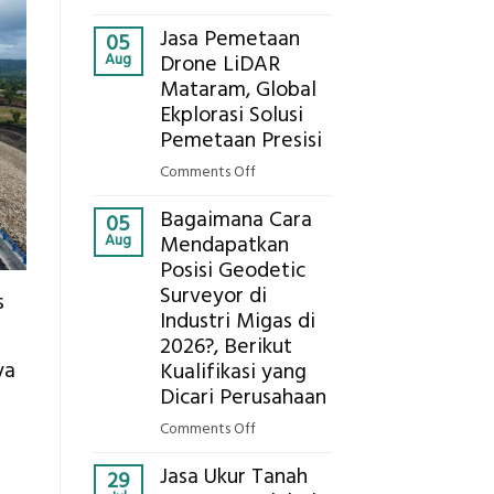
Presisi
Berapa
untuk
Jasa Pemetaan
Harga
05
Hasil
Aug
Drone LiDAR
Panel
Akurat
Mataram, Global
Bambu
Ekplorasi Solusi
Bio-
PCM
Pemetaan Presisi
di
on
Comments Off
2026,
Jasa
ini
Bagaimana Cara
Pemetaan
05
Estimasi
Aug
Mendapatkan
Drone
Biaya
Posisi Geodetic
LiDAR
Per
Surveyor di
Mataram,
s
m²
Global
Industri Migas di
untuk
Ekplorasi
2026?, Berikut
Rumah
Solusi
ya
Kualifikasi yang
Sejuk
Pemetaan
Dicari Perusahaan
Tanpa
Presisi
AC
on
Comments Off
Bagaimana
Jasa Ukur Tanah
Cara
29