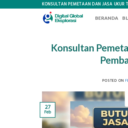
Skip
KONSULTAN PEMETAAN DAN JASA UKUR 
to
BERANDA
B
content
Konsultan Pemetaa
Pemba
POSTED ON
F
27
Feb