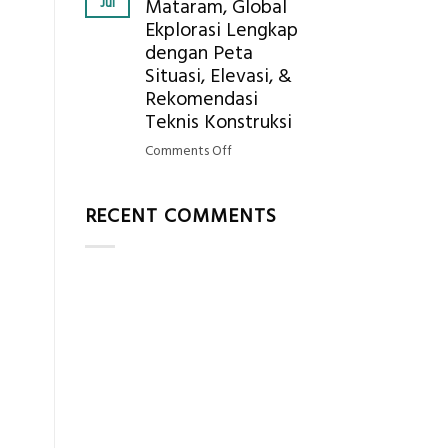
Jul
Mataram, Global
Mendapatkan
Ekplorasi Lengkap
Posisi
dengan Peta
Geodetic
Surveyor
Situasi, Elevasi, &
di
Rekomendasi
Industri
Teknis Konstruksi
Migas
on
Comments Off
di
Jasa
2026?,
Ukur
Berikut
RECENT COMMENTS
Tanah
Kualifikasi
Mataram,
yang
Global
Dicari
Ekplorasi
Perusahaan
Lengkap
dengan
Peta
Situasi,
Elevasi,
&
Rekomendasi