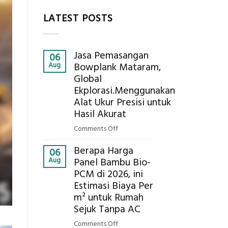
LATEST POSTS
Jasa Pemasangan
06
Aug
Bowplank Mataram,
Global
Ekplorasi.Menggunakan
Alat Ukur Presisi untuk
Hasil Akurat
on
Comments Off
Jasa
Berapa Harga
Pemasangan
06
Aug
Panel Bambu Bio-
Bowplank
PCM di 2026, ini
Mataram,
Estimasi Biaya Per
Global
Ekplorasi.Menggunakan
m² untuk Rumah
Alat
Sejuk Tanpa AC
Ukur
on
Comments Off