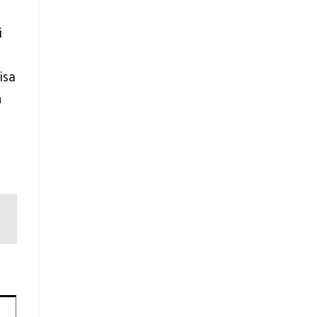
i
isa
n