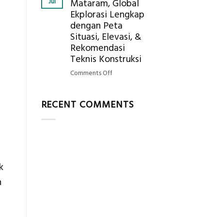
Jul
Mataram, Global
Mendapatkan
Ekplorasi Lengkap
Posisi
dengan Peta
Geodetic
Surveyor
Situasi, Elevasi, &
di
Rekomendasi
Industri
Teknis Konstruksi
Migas
on
Comments Off
di
Jasa
2026?,
Ukur
Berikut
RECENT COMMENTS
Tanah
Kualifikasi
Mataram,
yang
Global
Dicari
Ekplorasi
Perusahaan
Lengkap
dengan
k
Peta
Situasi,
n
Elevasi,
&
Rekomendasi