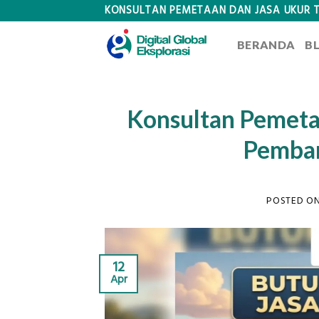
Skip
KONSULTAN PEMETAAN DAN JASA UKUR 
to
BERANDA
B
content
Konsultan Pemetaa
Pemban
POSTED O
12
Apr