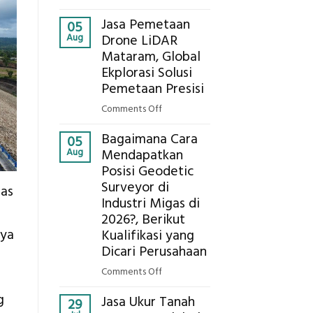
Presisi
Berapa
untuk
Jasa Pemetaan
Harga
05
Hasil
Aug
Drone LiDAR
Panel
Akurat
Mataram, Global
Bambu
Ekplorasi Solusi
Bio-
PCM
Pemetaan Presisi
di
on
Comments Off
2026,
Jasa
ini
Bagaimana Cara
Pemetaan
05
Estimasi
Aug
Mendapatkan
Drone
Biaya
Posisi Geodetic
LiDAR
Per
Surveyor di
Mataram,
tas
m²
Global
Industri Migas di
untuk
Ekplorasi
2026?, Berikut
Rumah
Solusi
nya
Kualifikasi yang
Sejuk
Pemetaan
Dicari Perusahaan
Tanpa
Presisi
AC
on
Comments Off
Bagaimana
g
Jasa Ukur Tanah
Cara
29