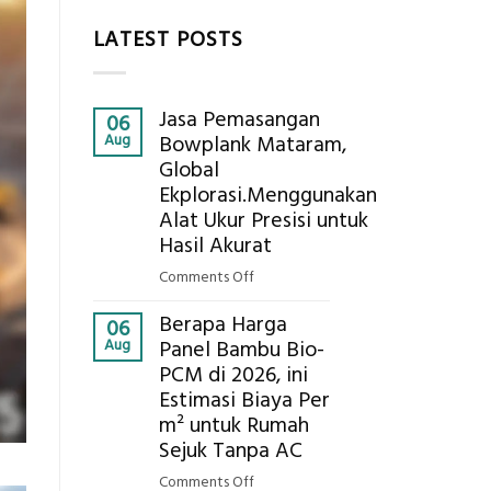
LATEST POSTS
Jasa Pemasangan
06
Aug
Bowplank Mataram,
Global
Ekplorasi.Menggunakan
Alat Ukur Presisi untuk
Hasil Akurat
on
Comments Off
Jasa
Berapa Harga
Pemasangan
06
Aug
Panel Bambu Bio-
Bowplank
PCM di 2026, ini
Mataram,
Estimasi Biaya Per
Global
Ekplorasi.Menggunakan
m² untuk Rumah
Alat
Sejuk Tanpa AC
Ukur
on
Comments Off