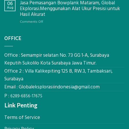
Jasa Pemasangan Bowplank Mataram, Global
Cooler
06
Eksplorasi
Berbasis
Aug
Ekplorasi.Menggunakan Alat Ukur Presisi untuk
Pastikan
Limbah
Hasil Akurat
Pondasi
Pertanian,
Kokoh
on
Comments Off
ini
Jasa
Komponen,
Pemasangan
Cara
OFFICE
Bowplank
Kerja,
Mataram,
dan
Global
Manfaatnya
Ekplorasi.Menggunakan
Office : Semampir selatan No. 73 GG 1-A, Surabaya
Alat
Keputih Sukolilo Kota Surabaya Jawa Timur.
Ukur
Office 2 : Villa Kalikepiting 125 B, RW.3, Tambaksari,
Presisi
untuk
Surabaya
Hasil
Email :
Globaleksplorasiindonesia@gmail.com
Akurat
P :
6289-6856-17675
Link Penting
Terms of Service
Privacy Policy