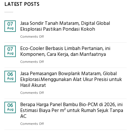
LATEST POSTS
Jasa Sondir Tanah Mataram, Digital Global
07
Aug
Eksplorasi Pastikan Pondasi Kokoh
on
Comments Off
Jasa
Eco-Cooler Berbasis Limbah Pertanian, ini
Sondir
07
Tanah
Aug
Komponen, Cara Kerja, dan Manfaatnya
Mataram,
on
Comments Off
Digital
Eco-
Global
Jasa Pemasangan Bowplank Mataram, Global
Cooler
06
Eksplorasi
Berbasis
Aug
Ekplorasi.Menggunakan Alat Ukur Presisi untuk
Pastikan
Limbah
Hasil Akurat
Pondasi
Pertanian,
Kokoh
on
Comments Off
ini
Jasa
Komponen,
Berapa Harga Panel Bambu Bio-PCM di 2026, ini
Pemasangan
06
Cara
Bowplank
Aug
Estimasi Biaya Per m² untuk Rumah Sejuk Tanpa
Kerja,
Mataram,
AC
dan
Global
Manfaatnya
on
Comments Off
Ekplorasi.Menggunakan
Berapa