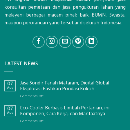
konsultan pemetaan dan jasa pengukuran lahan yang
melayani berbagai macam pihak baik BUMN, Swasta,
maupun perorangan yang tersebar diseluruh Indonesia.
LATEST NEWS
Jasa Sondir Tanah Mataram, Digital Global
07
Aug
Eksplorasi Pastikan Pondasi Kokoh
on
Comments Off
Jasa
Eco-Cooler Berbasis Limbah Pertanian, ini
Sondir
07
Tanah
Aug
Komponen, Cara Kerja, dan Manfaatnya
Mataram,
on
Comments Off
Digital
Eco-
Global