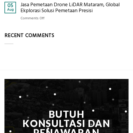
Alat
Jasa Pemetaan Drone LiDAR Mataram, Global
Harga
05
Ukur
Panel
Aug
Ekplorasi Solusi Pemetaan Presisi
Presisi
Bambu
untuk
on
Comments Off
Bio-
Hasil
Jasa
PCM
Akurat
Pemetaan
di
RECENT COMMENTS
Drone
2026,
LiDAR
ini
Mataram,
Estimasi
Global
Biaya
Ekplorasi
Per
Solusi
m²
Pemetaan
untuk
Presisi
Rumah
Sejuk
Tanpa
AC
BUTUH
KONSULTASI DAN
PENAWARAN