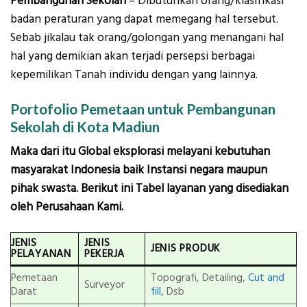
Pembangunan Sekolah
– Dibutuhkan orang/klasifikasi
badan peraturan yang dapat memegang hal tersebut.
Sebab jikalau tak orang/golongan yang menangani hal
hal yang demikian akan terjadi persepsi berbagai
kepemilikan Tanah individu dengan yang lainnya.
Portofolio Pemetaan untuk Pembangunan
Sekolah di Kota Madiun
Maka dari itu Global eksplorasi melayani kebutuhan
masyarakat Indonesia baik Instansi negara maupun
pihak swasta. Berikut ini Tabel layanan yang disediakan
oleh Perusahaan Kami.
JENIS
JENIS
JENIS PRODUK
PELAYANAN
PEKERJA
Pemetaan
Topografi, Detailing,
Cut and
Surveyor
Darat
fill
, Dsb