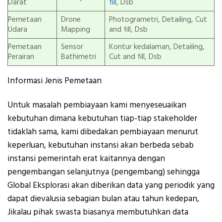
Darat
fill
, Dsb
Pemetaan
Drone
Photogrametri, Detailing, Cut
Udara
Mapping
and fill, Dsb
Pemetaan
Sensor
Kontur kedalaman, Detailing,
Perairan
Bathimetri
Cut and fill, Dsb
Informasi Jenis Pemetaan
Untuk masalah pembiayaan kami menyeseuaikan
kebutuhan dimana kebutuhan tiap-tiap stakeholder
tidaklah sama, kami dibedakan pembiayaan menurut
keperluan, kebutuhan instansi akan berbeda sebab
instansi pemerintah erat kaitannya dengan
pengembangan selanjutnya (pengembang) sehingga
Global Eksplorasi akan diberikan data yang periodik yang
dapat dievalusia sebagian bulan atau tahun kedepan,
Jikalau pihak swasta biasanya membutuhkan data