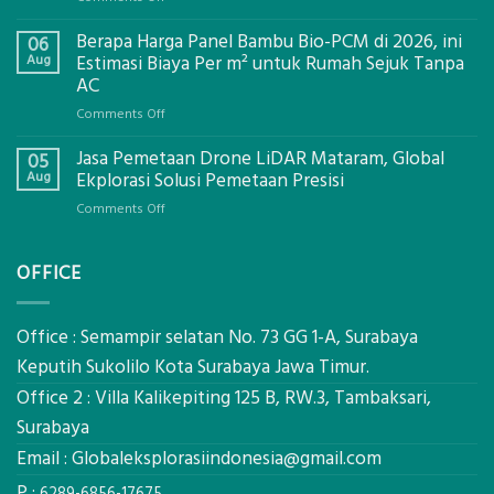
Jasa
Berapa Harga Panel Bambu Bio-PCM di 2026, ini
Pemasangan
06
Bowplank
Aug
Estimasi Biaya Per m² untuk Rumah Sejuk Tanpa
Mataram,
AC
Global
on
Comments Off
Ekplorasi.Menggunakan
Berapa
Alat
Jasa Pemetaan Drone LiDAR Mataram, Global
Harga
05
Ukur
Panel
Aug
Ekplorasi Solusi Pemetaan Presisi
Presisi
Bambu
untuk
on
Comments Off
Bio-
Hasil
Jasa
PCM
Akurat
Pemetaan
di
OFFICE
Drone
2026,
LiDAR
ini
Mataram,
Estimasi
Global
Office : Semampir selatan No. 73 GG 1-A, Surabaya
Biaya
Ekplorasi
Keputih Sukolilo Kota Surabaya Jawa Timur.
Per
Solusi
m²
Office 2 : Villa Kalikepiting 125 B, RW.3, Tambaksari,
Pemetaan
untuk
Presisi
Surabaya
Rumah
Sejuk
Email :
Globaleksplorasiindonesia@gmail.com
Tanpa
P :
AC