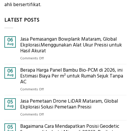
ahli bersertifikat.
LATEST POSTS
Jasa Pemasangan Bowplank Mataram, Global
06
Aug
Ekplorasi.Menggunakan Alat Ukur Presisi untuk
Hasil Akurat
on
Comments Off
Jasa
Berapa Harga Panel Bambu Bio-PCM di 2026, ini
Pemasangan
06
Bowplank
Aug
Estimasi Biaya Per m² untuk Rumah Sejuk Tanpa
Mataram,
AC
Global
on
Comments Off
Ekplorasi.Menggunakan
Berapa
Alat
Jasa Pemetaan Drone LiDAR Mataram, Global
Harga
05
Ukur
Panel
Aug
Ekplorasi Solusi Pemetaan Presisi
Presisi
Bambu
untuk
on
Comments Off
Bio-
Hasil
Jasa
PCM
Akurat
Bagaimana Cara Mendapatkan Posisi Geodetic
Pemetaan
05
di
Drone