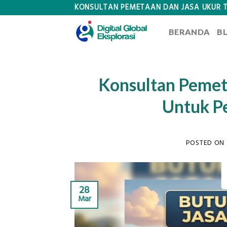
Skip
KONSULTAN PEMETAAN DAN JASA UKUR 
to
BERANDA
B
content
Konsultan Pemet
Untuk P
POSTED ON
28
Mar