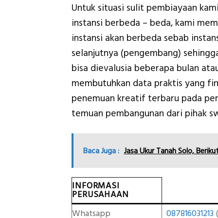
Untuk situasi sulit pembiayaan ka
instansi berbeda – beda, kami me
instansi akan berbeda sebab insta
selanjutnya (pengembang) sehingg
bisa dievalusia beberapa bulan ata
membutuhkan data praktis yang fin
penemuan kreatif terbaru pada p
temuan pembangunan dari pihak sw
Baca Juga :
Jasa Ukur Tanah Solo, Beriku
INFORMASI
PERUSAHAAN
Whatsapp
087816031213
(