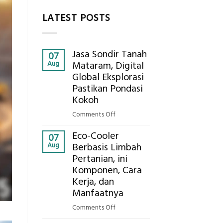
LATEST POSTS
Jasa Sondir Tanah
07
Aug
Mataram, Digital
Global Eksplorasi
Pastikan Pondasi
Kokoh
on
Comments Off
Jasa
Eco-Cooler
Sondir
07
Aug
Berbasis Limbah
Tanah
Pertanian, ini
Mataram,
Komponen, Cara
Digital
Global
Kerja, dan
Eksplorasi
Manfaatnya
Pastikan
on
Comments Off
Pondasi
Eco-