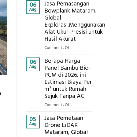
Kokoh
Jasa Pemasangan
Cooler
06
Aug
Bowplank Mataram,
Berbasis
Global
Limbah
Ekplorasi.Menggunakan
Pertanian,
ini
Alat Ukur Presisi untuk
Komponen,
Hasil Akurat
Cara
on
Comments Off
Kerja,
Jasa
dan
Berapa Harga
Pemasangan
06
Manfaatnya
Aug
Panel Bambu Bio-
Bowplank
PCM di 2026, ini
Mataram,
Estimasi Biaya Per
Global
Ekplorasi.Menggunakan
m² untuk Rumah
n
Alat
Sejuk Tanpa AC
Ukur
on
Comments Off
Presisi
Berapa
untuk
Jasa Pemetaan
Harga
05
Hasil
Aug
Drone LiDAR
Panel
Akurat
Mataram, Global
Bambu