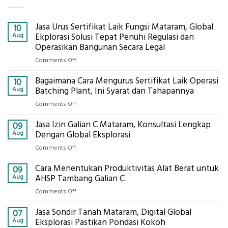
Jasa Urus Sertifikat Laik Fungsi Mataram, Global
10
Aug
Ekplorasi Solusi Tepat Penuhi Regulasi dan
Operasikan Bangunan Secara Legal
on
Comments Off
Jasa
Bagaimana Cara Mengurus Sertifikat Laik Operasi
Urus
10
Sertifikat
Aug
Batching Plant, Ini Syarat dan Tahapannya
Laik
on
Comments Off
Fungsi
Bagaimana
Mataram,
Jasa Izin Galian C Mataram, Konsultasi Lengkap
Cara
09
Global
Mengurus
Aug
Dengan Global Eksplorasi
Ekplorasi
Sertifikat
Solusi
on
Comments Off
Laik
Tepat
Jasa
Operasi
Penuhi
Cara Menentukan Produktivitas Alat Berat untuk
Izin
09
Batching
Regulasi
Galian
Aug
AHSP Tambang Galian C
Plant,
dan
C
Ini
on
Comments Off
Operasikan
Mataram,
Syarat
Cara
Bangunan
Konsultasi
dan
Jasa Sondir Tanah Mataram, Digital Global
Menentukan
07
Secara
Lengkap
Tahapannya
Produktivitas
Aug
Eksplorasi Pastikan Pondasi Kokoh
Legal
Dengan