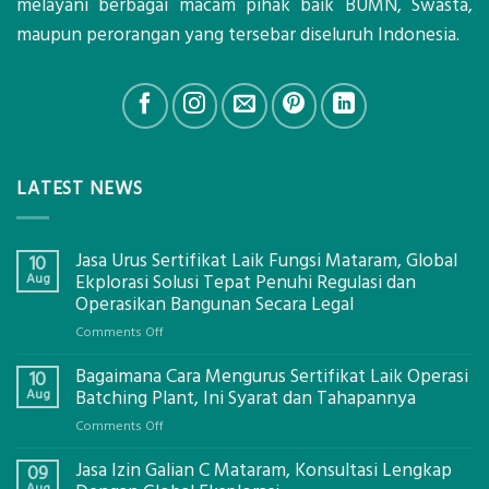
melayani berbagai macam pihak baik BUMN, Swasta,
maupun perorangan yang tersebar diseluruh Indonesia.
LATEST NEWS
Jasa Urus Sertifikat Laik Fungsi Mataram, Global
10
Aug
Ekplorasi Solusi Tepat Penuhi Regulasi dan
Operasikan Bangunan Secara Legal
on
Comments Off
Jasa
Bagaimana Cara Mengurus Sertifikat Laik Operasi
Urus
10
Sertifikat
Aug
Batching Plant, Ini Syarat dan Tahapannya
Laik
on
Comments Off
Fungsi
Bagaimana
Mataram,
Jasa Izin Galian C Mataram, Konsultasi Lengkap
Cara
09
Global
Mengurus
Aug