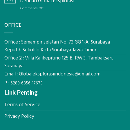
Dengan Global Eksplorasi
Ekplorasi
Sertifikat
Solusi
on
Comments Off
Laik
Tepat
Jasa
Operasi
Penuhi
Izin
Batching
OFFICE
Regulasi
Galian
Plant,
dan
C
Ini
Operasikan
Mataram,
Syarat
Bangunan
Konsultasi
Office : Semampir selatan No. 73 GG 1-A, Surabaya
dan
Secara
Lengkap
Keputih Sukolilo Kota Surabaya Jawa Timur.
Tahapannya
Legal
Dengan
Office 2 : Villa Kalikepiting 125 B, RW.3, Tambaksari,
Global
Eksplorasi
Surabaya
Email :
Globaleksplorasiindonesia@gmail.com
P :
6289-6856-17675
Link Penting
Terms of Service
Privacy Policy