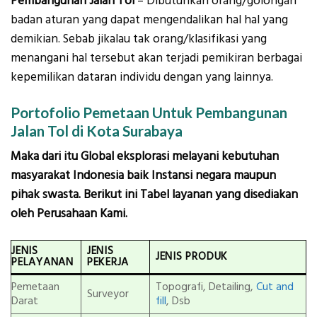
Pembangunan Jalan Tol
– Dibutuhkan orang/golongan
badan aturan yang dapat mengendalikan hal hal yang
demikian. Sebab jikalau tak orang/klasifikasi yang
menangani hal tersebut akan terjadi pemikiran berbagai
kepemilikan dataran individu dengan yang lainnya.
Portofolio Pemetaan Untuk Pembangunan
Jalan Tol di Kota Surabaya
Maka dari itu Global eksplorasi melayani kebutuhan
masyarakat Indonesia baik Instansi negara maupun
pihak swasta. Berikut ini Tabel layanan yang disediakan
oleh Perusahaan Kami.
JENIS
JENIS
JENIS PRODUK
PELAYANAN
PEKERJA
Pemetaan
Topografi, Detailing,
Cut and
Surveyor
Darat
fill
, Dsb