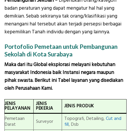
Pembangunan Sekolah
– Diperlukan orang/kategori
badan peraturan yang dapat mengatur hal hal yang
demikian. Sebab sekiranya tak orang/klasifikasi yang
menangani hal tersebut akan terjadi persepsi berbagai
kepemilikan Tanah individu dengan yang lainnya.
Portofolio Pemetaan untuk Pembangunan
Sekolah di Kota Surabaya
Maka dari itu Global eksplorasi melayani kebutuhan
masyarakat Indonesia baik Instansi negara maupun
pihak swasta. Berikut ini Tabel layanan yang disediakan
oleh Perusahaan Kami.
JENIS
JENIS
JENIS PRODUK
PELAYANAN
PEKERJA
Pemetaan
Topografi, Detailing,
Cut and
Surveyor
Darat
fill
, Dsb