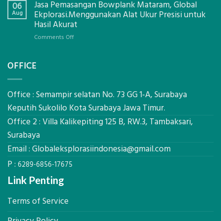
Jasa Pemasangan Bowplank Mataram, Global
Cooler
06
Eksplorasi
Berbasis
Aug
Ekplorasi.Menggunakan Alat Ukur Presisi untuk
Pastikan
Limbah
Hasil Akurat
Pondasi
Pertanian,
Kokoh
on
Comments Off
ini
Jasa
Komponen,
Pemasangan
Cara
OFFICE
Bowplank
Kerja,
Mataram,
dan
Global
Manfaatnya
Ekplorasi.Menggunakan
Office : Semampir selatan No. 73 GG 1-A, Surabaya
Alat
Keputih Sukolilo Kota Surabaya Jawa Timur.
Ukur
Office 2 : Villa Kalikepiting 125 B, RW.3, Tambaksari,
Presisi
untuk
Surabaya
Hasil
Email :
Globaleksplorasiindonesia@gmail.com
Akurat
P :
6289-6856-17675
Link Penting
Terms of Service
Privacy Policy