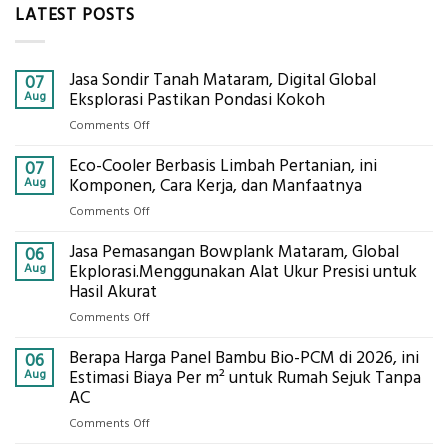
LATEST POSTS
Jasa Sondir Tanah Mataram, Digital Global
07
Aug
Eksplorasi Pastikan Pondasi Kokoh
on
Comments Off
Jasa
Eco-Cooler Berbasis Limbah Pertanian, ini
Sondir
07
Tanah
Aug
Komponen, Cara Kerja, dan Manfaatnya
Mataram,
on
Comments Off
Digital
Eco-
Global
Jasa Pemasangan Bowplank Mataram, Global
Cooler
06
Eksplorasi
Berbasis
Aug
Ekplorasi.Menggunakan Alat Ukur Presisi untuk
Pastikan
Limbah
Hasil Akurat
Pondasi
Pertanian,
Kokoh
on
Comments Off
ini
Jasa
Komponen,
Berapa Harga Panel Bambu Bio-PCM di 2026, ini
Pemasangan
06
Cara
Bowplank
Aug
Estimasi Biaya Per m² untuk Rumah Sejuk Tanpa
Kerja,
Mataram,
AC
dan
Global
Manfaatnya
on
Comments Off
Ekplorasi.Menggunakan
Berapa