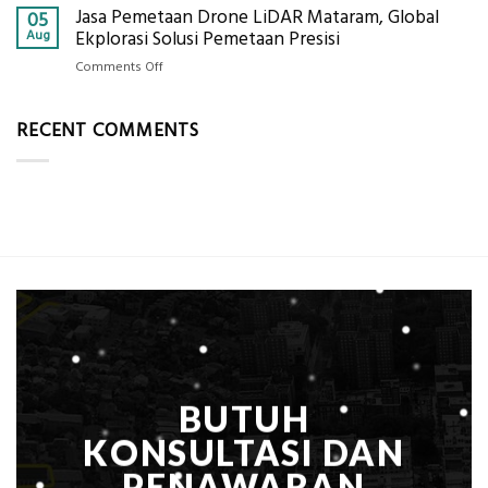
Alat
Jasa Pemetaan Drone LiDAR Mataram, Global
Harga
05
Ukur
Panel
Aug
Ekplorasi Solusi Pemetaan Presisi
Presisi
Bambu
untuk
on
Comments Off
Bio-
Hasil
Jasa
PCM
Akurat
Pemetaan
di
RECENT COMMENTS
Drone
2026,
LiDAR
ini
Mataram,
Estimasi
Global
Biaya
Ekplorasi
Per
Solusi
m²
Pemetaan
untuk
Presisi
Rumah
Sejuk
Tanpa
AC
BUTUH
KONSULTASI DAN
PENAWARAN