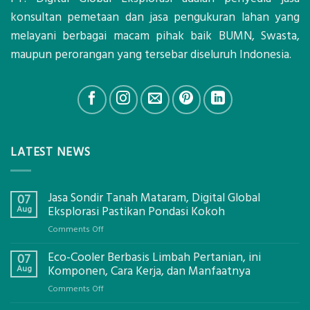
konsultan pemetaan dan jasa pengukuran lahan yang
melayani berbagai macam pihak baik BUMN, Swasta,
maupun perorangan yang tersebar diseluruh Indonesia.
LATEST NEWS
Jasa Sondir Tanah Mataram, Digital Global
07
Aug
Eksplorasi Pastikan Pondasi Kokoh
on
Comments Off
Jasa
Eco-Cooler Berbasis Limbah Pertanian, ini
Sondir
07
Tanah
Aug
Komponen, Cara Kerja, dan Manfaatnya
Mataram,
on
Comments Off
Digital
Eco-
Global