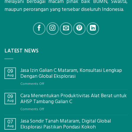
melayani berbagai macam pihak baik BUMN, Swasta,
maupun perorangan yang tersebar diseluruh Indonesia.
LATEST NEWS
Jasa Izin Galian C Mataram, Konsultasi Lengkap
09
Aug
Dengan Global Eksplorasi
on
Comments Off
Jasa
Cara Menentukan Produktivitas Alat Berat untuk
Izin
09
Galian
Aug
AHSP Tambang Galian C
C
on
Comments Off
Mataram,
Cara
Konsultasi
Jasa Sondir Tanah Mataram, Digital Global
Menentukan
07
Lengkap
Produktivitas
Aug
Eksplorasi Pastikan Pondasi Kokoh
Dengan
Alat