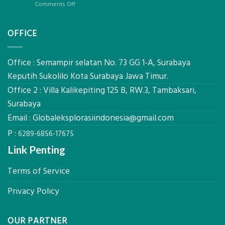
Global
on
Comments Off
Berat
Eksplorasi
Jasa
untuk
Sondir
AHSP
OFFICE
Tanah
Tambang
Mataram,
Galian
Digital
C
Global
Office : Semampir selatan No. 73 GG 1-A, Surabaya
Eksplorasi
Keputih Sukolilo Kota Surabaya Jawa Timur.
Pastikan
Office 2 : Villa Kalikepiting 125 B, RW.3, Tambaksari,
Pondasi
Kokoh
Surabaya
Email :
Globaleksplorasiindonesia@gmail.com
P :
6289-6856-17675
Link Penting
Terms of Service
Privacy Policy
OUR PARTNER