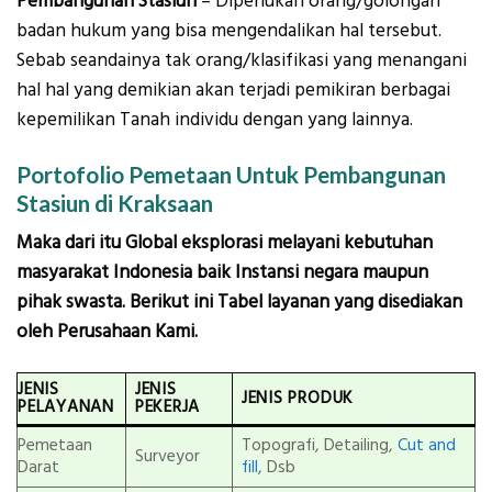
Pembangunan Stasiun
– Diperlukan orang/golongan
badan hukum yang bisa mengendalikan hal tersebut.
Sebab seandainya tak orang/klasifikasi yang menangani
hal hal yang demikian akan terjadi pemikiran berbagai
kepemilikan Tanah individu dengan yang lainnya.
Portofolio Pemetaan Untuk Pembangunan
Stasiun di Kraksaan
Maka dari itu Global eksplorasi melayani kebutuhan
masyarakat Indonesia baik Instansi negara maupun
pihak swasta. Berikut ini Tabel layanan yang disediakan
oleh Perusahaan Kami.
JENIS
JENIS
JENIS PRODUK
PELAYANAN
PEKERJA
Pemetaan
Topografi, Detailing,
Cut and
Surveyor
Darat
fill
, Dsb