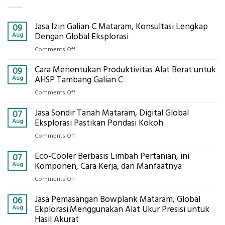
Jasa Izin Galian C Mataram, Konsultasi Lengkap
09
Aug
Dengan Global Eksplorasi
on
Comments Off
Jasa
Cara Menentukan Produktivitas Alat Berat untuk
Izin
09
Galian
Aug
AHSP Tambang Galian C
C
on
Comments Off
Mataram,
Cara
Konsultasi
Jasa Sondir Tanah Mataram, Digital Global
Menentukan
07
Lengkap
Produktivitas
Aug
Eksplorasi Pastikan Pondasi Kokoh
Dengan
Alat
Global
on
Comments Off
Berat
Eksplorasi
Jasa
untuk
Eco-Cooler Berbasis Limbah Pertanian, ini
Sondir
07
AHSP
Tanah
Aug
Komponen, Cara Kerja, dan Manfaatnya
Tambang
Mataram,
Galian
on
Comments Off
Digital
C
Eco-
Global
Jasa Pemasangan Bowplank Mataram, Global
Cooler
06
Eksplorasi
Berbasis
Aug
Ekplorasi.Menggunakan Alat Ukur Presisi untuk
Pastikan
Limbah
Hasil Akurat
Pondasi