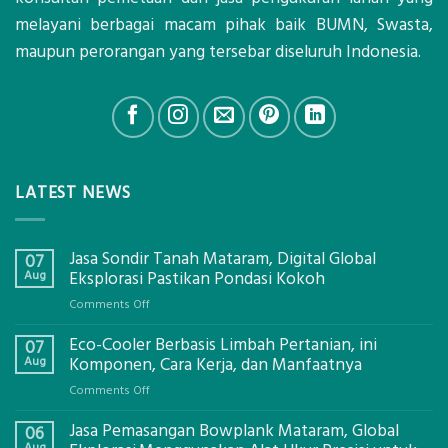
melayani berbagai macam pihak baik BUMN, Swasta,
maupun perorangan yang tersebar diseluruh Indonesia.
LATEST NEWS
Jasa Sondir Tanah Mataram, Digital Global
07
Aug
Eksplorasi Pastikan Pondasi Kokoh
on
Comments Off
Jasa
Eco-Cooler Berbasis Limbah Pertanian, ini
Sondir
07
Tanah
Aug
Komponen, Cara Kerja, dan Manfaatnya
Mataram,
on
Comments Off
Digital
Eco-
Global
Jasa Pemasangan Bowplank Mataram, Global
Cooler
06
Eksplorasi
Berbasis
Aug