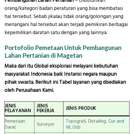
Pembangunan Lahan Pertanian
– Dibutuhkan
orang/kategori badan peraturan yang bisa membatasi
hal tersebut. Sebab jikalau tidak orang/golongan yang
menangani hal tersebut akan terjadi pemikiran berbagai
kepemilikan daratan satu dengan yang lainnya.
Portofolio Pemetaan Untuk Pembangunan
Lahan Pertanian di Magetan
Maka dari itu Global eksplorasi melayani kebutuhan
masyarakat Indonesia baik Instansi negara maupun
pihak swasta. Berikut ini Tabel layanan yang disediakan
oleh Perusahaan Kami.
JENIS
JENIS
JENIS PRODUK
PELAYANAN
PEKERJA
Pemetaan
Topografi, Detailing,
Cut and
Surveyor
Darat
fill
, Dsb