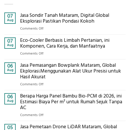
Jasa Sondir Tanah Mataram, Digital Global
07
Aug
Eksplorasi Pastikan Pondasi Kokoh
on
Comments Off
Jasa
Eco-Cooler Berbasis Limbah Pertanian, ini
Sondir
07
Tanah
Aug
Komponen, Cara Kerja, dan Manfaatnya
Mataram,
on
Comments Off
Digital
Eco-
Global
Jasa Pemasangan Bowplank Mataram, Global
Cooler
06
Eksplorasi
Berbasis
Aug
Ekplorasi.Menggunakan Alat Ukur Presisi untuk
Pastikan
Limbah
Hasil Akurat
Pondasi
Pertanian,
Kokoh
on
Comments Off
ini
Jasa
Komponen,
Berapa Harga Panel Bambu Bio-PCM di 2026, ini
Pemasangan
06
Cara
Bowplank
Aug
Estimasi Biaya Per m² untuk Rumah Sejuk Tanpa
Kerja,
Mataram,
AC
dan
Global
Manfaatnya
on
Comments Off
Ekplorasi.Menggunakan
Berapa
Alat
Jasa Pemetaan Drone LiDAR Mataram, Global
Harga
05
Ukur