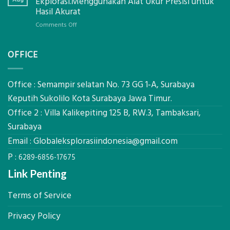
Ekplorasi.Menggunakan Alat Ukur Presisi untuk
Pastikan
Limbah
Hasil Akurat
Pondasi
Pertanian,
Kokoh
on
Comments Off
ini
Jasa
Komponen,
Pemasangan
Cara
OFFICE
Bowplank
Kerja,
Mataram,
dan
Global
Manfaatnya
Ekplorasi.Menggunakan
Office : Semampir selatan No. 73 GG 1-A, Surabaya
Alat
Keputih Sukolilo Kota Surabaya Jawa Timur.
Ukur
Office 2 : Villa Kalikepiting 125 B, RW.3, Tambaksari,
Presisi
untuk
Surabaya
Hasil
Email :
Globaleksplorasiindonesia@gmail.com
Akurat
P :
6289-6856-17675
Link Penting
Terms of Service
Privacy Policy