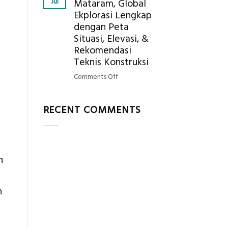
Jul
Mataram, Global
Mendapatkan
Ekplorasi Lengkap
Posisi
dengan Peta
Geodetic
Surveyor
Situasi, Elevasi, &
di
Rekomendasi
Industri
Teknis Konstruksi
Migas
on
Comments Off
di
Jasa
2026?,
Ukur
Berikut
RECENT COMMENTS
Tanah
Kualifikasi
Mataram,
yang
Global
Dicari
Ekplorasi
Perusahaan
Lengkap
n
dengan
Peta
Situasi,
n
Elevasi,
&
Rekomendasi