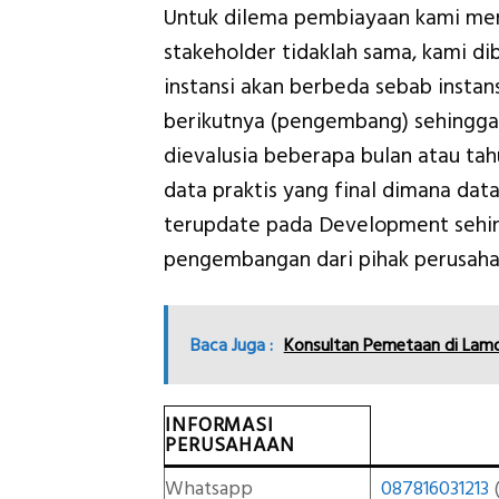
Untuk dilema pembiayaan kami men
stakeholder tidaklah sama, kami 
instansi akan berbeda sebab insta
berikutnya (pengembang) sehingga 
dievalusia beberapa bulan atau ta
data praktis yang final dimana dat
terupdate pada Development sehi
pengembangan dari pihak perusaha
Baca Juga :
Konsultan Pemetaan di Lam
INFORMASI
PERUSAHAAN
Whatsapp
087816031213
(