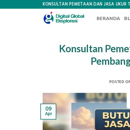
Skip
KONSULTAN PEMETAAN DAN JASA UKUR 
to
BERANDA
B
content
Konsultan Peme
Pembang
POSTED O
09
Apr