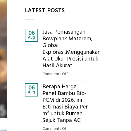
LATEST POSTS
Jasa Pemasangan
06
Aug
Bowplank Mataram,
Global
Ekplorasi.Menggunakan
Alat Ukur Presisi untuk
Hasil Akurat
on
Comments Off
Jasa
Berapa Harga
Pemasangan
06
Aug
Panel Bambu Bio-
Bowplank
PCM di 2026, ini
Mataram,
Estimasi Biaya Per
Global
Ekplorasi.Menggunakan
m² untuk Rumah
Alat
Sejuk Tanpa AC
Ukur
on
Comments Off