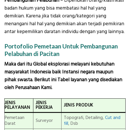
Pembangunan Pelabuhan
– Diperlukan orang/klasifikasi
badan hukum yang bisa membatasi hal hal yang
demikian. Karena jika tidak orang/kategori yang
menangani hal hal yang demikian akan terjadi pemikiran
antar kepemilikan daratan individu dengan yang lainnya.
Portofolio Pemetaan Untuk Pembangunan
Pelabuhan di Pacitan
Maka dari itu Global eksplorasi melayani kebutuhan
masyarakat Indonesia baik Instansi negara maupun
pihak swasta. Berikut ini Tabel layanan yang disediakan
oleh Perusahaan Kami.
JENIS
JENIS
JENIS PRODUK
PELAYANAN
PEKERJA
Pemetaan
Topografi, Detailing,
Cut and
Surveyor
Darat
fill
, Dsb