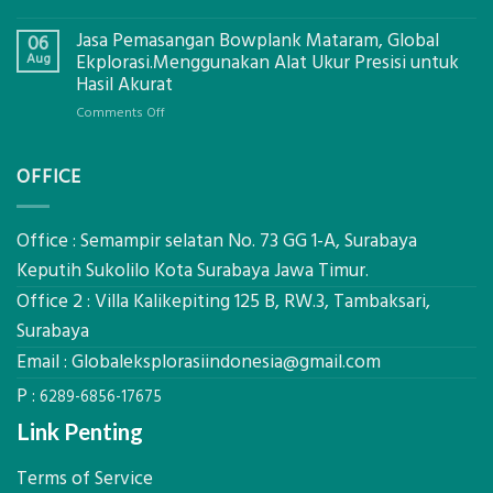
Digital
Eco-
Global
Jasa Pemasangan Bowplank Mataram, Global
Cooler
06
Eksplorasi
Berbasis
Aug
Ekplorasi.Menggunakan Alat Ukur Presisi untuk
Pastikan
Limbah
Hasil Akurat
Pondasi
Pertanian,
Kokoh
on
Comments Off
ini
Jasa
Komponen,
Pemasangan
Cara
OFFICE
Bowplank
Kerja,
Mataram,
dan
Global
Manfaatnya
Ekplorasi.Menggunakan
Office : Semampir selatan No. 73 GG 1-A, Surabaya
Alat
Keputih Sukolilo Kota Surabaya Jawa Timur.
Ukur
Office 2 : Villa Kalikepiting 125 B, RW.3, Tambaksari,
Presisi
untuk
Surabaya
Hasil
Email :
Globaleksplorasiindonesia@gmail.com
Akurat
P :
6289-6856-17675
Link Penting
Terms of Service