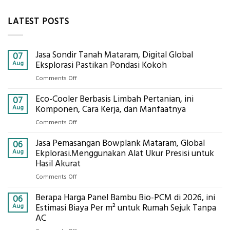
LATEST POSTS
Jasa Sondir Tanah Mataram, Digital Global
07
Aug
Eksplorasi Pastikan Pondasi Kokoh
on
Comments Off
Jasa
Eco-Cooler Berbasis Limbah Pertanian, ini
Sondir
07
Tanah
Aug
Komponen, Cara Kerja, dan Manfaatnya
Mataram,
on
Comments Off
Digital
Eco-
Global
Jasa Pemasangan Bowplank Mataram, Global
Cooler
06
Eksplorasi
Berbasis
Aug
Ekplorasi.Menggunakan Alat Ukur Presisi untuk
Pastikan
Limbah
Hasil Akurat
Pondasi
Pertanian,
Kokoh
on
Comments Off
ini
Jasa
Komponen,
Berapa Harga Panel Bambu Bio-PCM di 2026, ini
Pemasangan
06
Cara
Bowplank
Aug
Estimasi Biaya Per m² untuk Rumah Sejuk Tanpa
Kerja,
Mataram,
AC
dan
Global
Manfaatnya