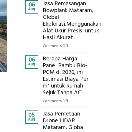
Kokoh
Jasa Pemasangan
Cooler
06
Aug
Bowplank Mataram,
Berbasis
Global
Limbah
Ekplorasi.Menggunakan
Pertanian,
ini
Alat Ukur Presisi untuk
Komponen,
Hasil Akurat
Cara
on
Comments Off
Kerja,
Jasa
dan
Berapa Harga
Pemasangan
06
Manfaatnya
Aug
Panel Bambu Bio-
Bowplank
PCM di 2026, ini
Mataram,
Estimasi Biaya Per
Global
n
Ekplorasi.Menggunakan
m² untuk Rumah
Alat
Sejuk Tanpa AC
Ukur
on
Comments Off
Presisi
Berapa
untuk
Jasa Pemetaan
Harga
05
Hasil
Aug
Drone LiDAR
Panel
Akurat
Mataram, Global
Bambu