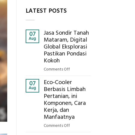
LATEST POSTS
Jasa Sondir Tanah
07
Aug
Mataram, Digital
Global Eksplorasi
Pastikan Pondasi
Kokoh
on
Comments Off
Jasa
Eco-Cooler
Sondir
07
Aug
Berbasis Limbah
Tanah
Pertanian, ini
Mataram,
Komponen, Cara
Digital
Global
Kerja, dan
Eksplorasi
Manfaatnya
Pastikan
on
Comments Off
Pondasi
Eco-