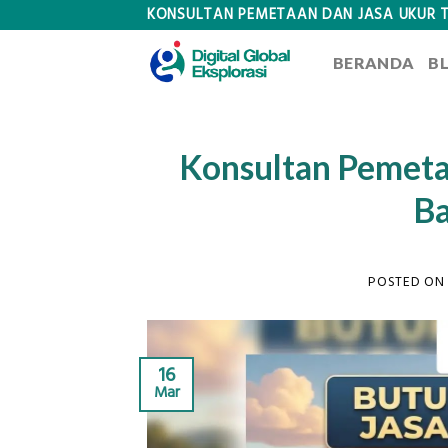
Skip
KONSULTAN PEMETAAN DAN JASA UKUR 
to
BERANDA
B
content
Konsultan Pemeta
Ba
POSTED O
16
Mar