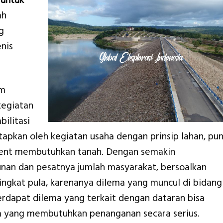
 untuk
ah
g
nis
am
kegiatan
bilitasi
pkan oleh kegiatan usaha dengan prinsip lahan, pu
ment membutuhkan tanah. Dengan semakin
an dan pesatnya jumlah masyarakat, bersoalkan
ngkat pula, karenanya dilema yang muncul di bidang
erdapat dilema yang terkait dengan dataran bisa
 yang membutuhkan penanganan secara serius.