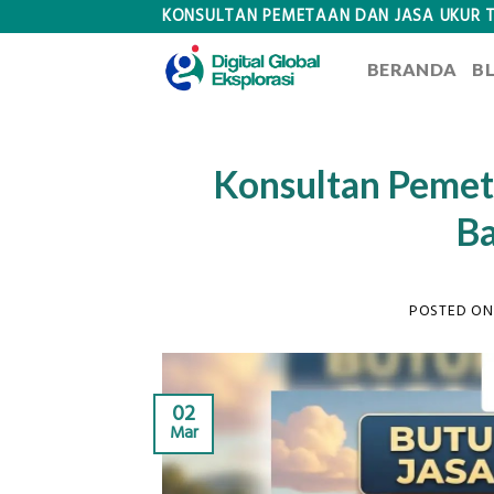
Skip
KONSULTAN PEMETAAN DAN JASA UKUR 
to
BERANDA
B
content
Konsultan Pemet
Ba
POSTED O
02
Mar