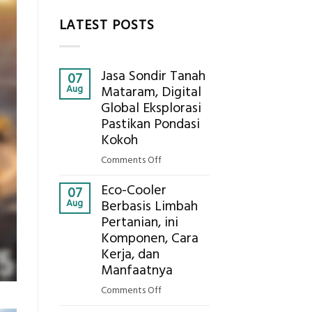
LATEST POSTS
Jasa Sondir Tanah
07
Aug
Mataram, Digital
Global Eksplorasi
Pastikan Pondasi
Kokoh
on
Comments Off
Jasa
Eco-Cooler
Sondir
07
Aug
Berbasis Limbah
Tanah
Pertanian, ini
Mataram,
Komponen, Cara
Digital
Global
Kerja, dan
Eksplorasi
Manfaatnya
Pastikan
on
Comments Off
Pondasi
Eco-