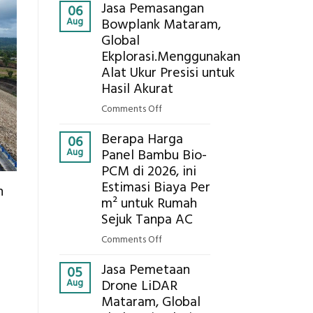
Kokoh
Jasa Pemasangan
Cooler
06
Aug
Bowplank Mataram,
Berbasis
Global
Limbah
Ekplorasi.Menggunakan
Pertanian,
ini
Alat Ukur Presisi untuk
Komponen,
Hasil Akurat
Cara
on
Comments Off
Kerja,
Jasa
dan
Berapa Harga
Pemasangan
06
Manfaatnya
Aug
Panel Bambu Bio-
Bowplank
PCM di 2026, ini
Mataram,
Estimasi Biaya Per
Global
n
Ekplorasi.Menggunakan
m² untuk Rumah
Alat
Sejuk Tanpa AC
Ukur
on
Comments Off
Presisi
Berapa
untuk
Jasa Pemetaan
Harga
05
Hasil
Aug
Drone LiDAR
Panel
Akurat
Mataram, Global
Bambu