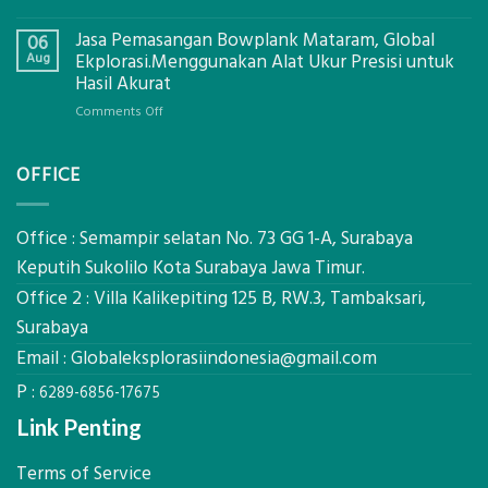
Digital
Eco-
Global
Jasa Pemasangan Bowplank Mataram, Global
Cooler
06
Eksplorasi
Berbasis
Aug
Ekplorasi.Menggunakan Alat Ukur Presisi untuk
Pastikan
Limbah
Hasil Akurat
Pondasi
Pertanian,
Kokoh
on
Comments Off
ini
Jasa
Komponen,
Pemasangan
Cara
OFFICE
Bowplank
Kerja,
Mataram,
dan
Global
Manfaatnya
Ekplorasi.Menggunakan
Office : Semampir selatan No. 73 GG 1-A, Surabaya
Alat
Keputih Sukolilo Kota Surabaya Jawa Timur.
Ukur
Office 2 : Villa Kalikepiting 125 B, RW.3, Tambaksari,
Presisi
untuk
Surabaya
Hasil
Email :
Globaleksplorasiindonesia@gmail.com
Akurat
P :
6289-6856-17675
Link Penting
Terms of Service