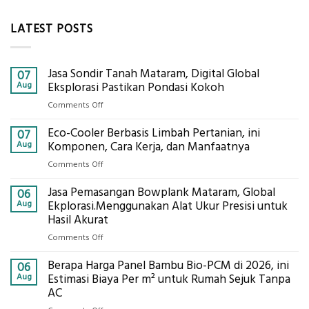
LATEST POSTS
Jasa Sondir Tanah Mataram, Digital Global
07
Aug
Eksplorasi Pastikan Pondasi Kokoh
on
Comments Off
Jasa
Eco-Cooler Berbasis Limbah Pertanian, ini
Sondir
07
Tanah
Aug
Komponen, Cara Kerja, dan Manfaatnya
Mataram,
on
Comments Off
Digital
Eco-
Global
Jasa Pemasangan Bowplank Mataram, Global
Cooler
06
Eksplorasi
Berbasis
Aug
Ekplorasi.Menggunakan Alat Ukur Presisi untuk
Pastikan
Limbah
Hasil Akurat
Pondasi
Pertanian,
Kokoh
on
Comments Off
ini
Jasa
Komponen,
Berapa Harga Panel Bambu Bio-PCM di 2026, ini
Pemasangan
06
Cara
Bowplank
Aug
Estimasi Biaya Per m² untuk Rumah Sejuk Tanpa
Kerja,
Mataram,
AC
dan
Global
Manfaatnya