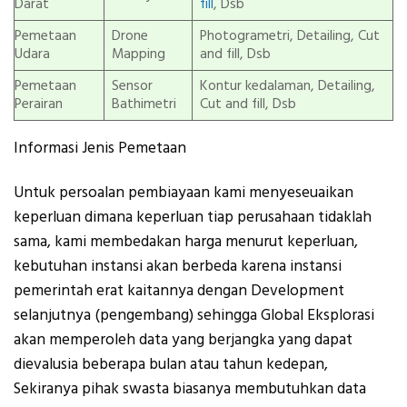
Darat
fill
, Dsb
Pemetaan
Drone
Photogrametri, Detailing, Cut
Udara
Mapping
and fill, Dsb
Pemetaan
Sensor
Kontur kedalaman, Detailing,
Perairan
Bathimetri
Cut and fill, Dsb
Informasi Jenis Pemetaan
Untuk persoalan pembiayaan kami menyeseuaikan
keperluan dimana keperluan tiap perusahaan tidaklah
sama, kami membedakan harga menurut keperluan,
kebutuhan instansi akan berbeda karena instansi
pemerintah erat kaitannya dengan Development
selanjutnya (pengembang) sehingga Global Eksplorasi
akan memperoleh data yang berjangka yang dapat
dievalusia beberapa bulan atau tahun kedepan,
Sekiranya pihak swasta biasanya membutuhkan data