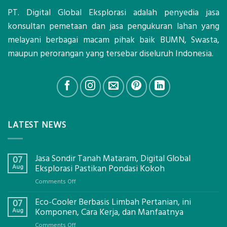
PT. Digital Global Eksplorasi adalah penyedia jasa
konsultan pemetaan dan jasa pengukuran lahan yang
melayani berbagai macam pihak baik BUMN, Swasta,
maupun perorangan yang tersebar diseluruh Indonesia.
LATEST NEWS
Jasa Sondir Tanah Mataram, Digital Global
07
Aug
Eksplorasi Pastikan Pondasi Kokoh
on
Comments Off
Jasa
Eco-Cooler Berbasis Limbah Pertanian, ini
Sondir
07
Tanah
Aug
Komponen, Cara Kerja, dan Manfaatnya
Mataram,
on
Comments Off