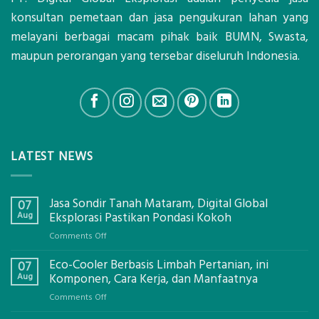
konsultan pemetaan dan jasa pengukuran lahan yang
melayani berbagai macam pihak baik BUMN, Swasta,
maupun perorangan yang tersebar diseluruh Indonesia.
LATEST NEWS
Jasa Sondir Tanah Mataram, Digital Global
07
Aug
Eksplorasi Pastikan Pondasi Kokoh
on
Comments Off
Jasa
Eco-Cooler Berbasis Limbah Pertanian, ini
Sondir
07
Tanah
Aug
Komponen, Cara Kerja, dan Manfaatnya
Mataram,
on
Comments Off
Digital
Eco-
Global