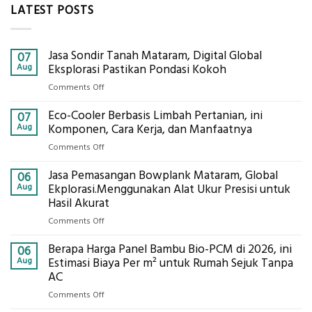
LATEST POSTS
Jasa Sondir Tanah Mataram, Digital Global
07
Aug
Eksplorasi Pastikan Pondasi Kokoh
on
Comments Off
Jasa
Eco-Cooler Berbasis Limbah Pertanian, ini
Sondir
07
Tanah
Aug
Komponen, Cara Kerja, dan Manfaatnya
Mataram,
on
Comments Off
Digital
Eco-
Global
Jasa Pemasangan Bowplank Mataram, Global
Cooler
06
Eksplorasi
Berbasis
Aug
Ekplorasi.Menggunakan Alat Ukur Presisi untuk
Pastikan
Limbah
Hasil Akurat
Pondasi
Pertanian,
Kokoh
on
Comments Off
ini
Jasa
Komponen,
Berapa Harga Panel Bambu Bio-PCM di 2026, ini
Pemasangan
06
Cara
Bowplank
Aug
Estimasi Biaya Per m² untuk Rumah Sejuk Tanpa
Kerja,
Mataram,
AC
dan
Global
Manfaatnya
on
Comments Off
Ekplorasi.Menggunakan
Berapa