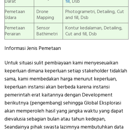
Darat
fill
, Dsb
Pemetaan
Drone
Photogrametri, Detailing, Cut
Udara
Mapping
and fill, Dsb
Pemetaan
Sensor
Kontur kedalaman, Detailing,
Perairan
Bathimetri
Cut and fill, Dsb
Informasi Jenis Pemetaan
Untuk situasi sulit pembiayaan kami menyeseuaikan
keperluan dimana keperluan setiap stakeholder tidaklah
sama, kami membedakan harga menurut keperluan,
keperluan instansi akan berbeda karena instansi
pemerintah erat kaitannya dengan Development
berikutnya (pengembang) sehingga Global Eksplorasi
akan memperoleh hasil yang jangka waktu yang dapat
dievalusia sebagian bulan atau tahun kedepan,
Seandainya pihak swasta lazimnya membutuhkan data