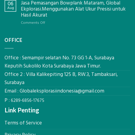
Jasa Pemasangan Bowplank Mataram, Global
Cooler
06
Eksplorasi
Berbasis
Aug
Ekplorasi.Menggunakan Alat Ukur Presisi untuk
Pastikan
Limbah
Hasil Akurat
Pondasi
Pertanian,
Kokoh
on
Comments Off
ini
Jasa
Komponen,
Pemasangan
Cara
OFFICE
Bowplank
Kerja,
Mataram,
dan
Global
Manfaatnya
Ekplorasi.Menggunakan
Office : Semampir selatan No. 73 GG 1-A, Surabaya
Alat
Keputih Sukolilo Kota Surabaya Jawa Timur.
Ukur
Office 2 : Villa Kalikepiting 125 B, RW.3, Tambaksari,
Presisi
untuk
Surabaya
Hasil
Email :
Globaleksplorasiindonesia@gmail.com
Akurat
P :
6289-6856-17675
Link Penting
Terms of Service
Privacy Policy