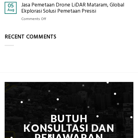
Alat
Jasa Pemetaan Drone LiDAR Mataram, Global
Harga
05
Ukur
Panel
Aug
Ekplorasi Solusi Pemetaan Presisi
Presisi
Bambu
untuk
on
Comments Off
Bio-
Hasil
Jasa
PCM
Akurat
Pemetaan
di
RECENT COMMENTS
Drone
2026,
LiDAR
ini
Mataram,
Estimasi
Global
Biaya
Ekplorasi
Per
Solusi
m²
Pemetaan
untuk
Presisi
Rumah
Sejuk
Tanpa
AC
BUTUH
KONSULTASI DAN
PENAWARAN