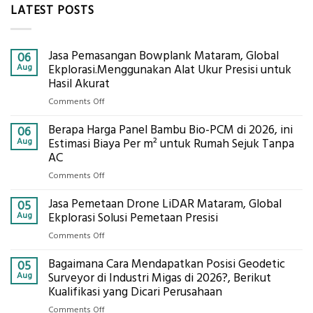
LATEST POSTS
Jasa Pemasangan Bowplank Mataram, Global
06
Aug
Ekplorasi.Menggunakan Alat Ukur Presisi untuk
Hasil Akurat
on
Comments Off
Jasa
Berapa Harga Panel Bambu Bio-PCM di 2026, ini
Pemasangan
06
Bowplank
Aug
Estimasi Biaya Per m² untuk Rumah Sejuk Tanpa
Mataram,
AC
Global
on
Comments Off
Ekplorasi.Menggunakan
Berapa
Alat
Jasa Pemetaan Drone LiDAR Mataram, Global
Harga
05
Ukur
Panel
Aug
Ekplorasi Solusi Pemetaan Presisi
Presisi
Bambu
untuk
on
Comments Off
Bio-
Hasil
Jasa
PCM
Akurat
Bagaimana Cara Mendapatkan Posisi Geodetic
Pemetaan
05
di
Drone
Aug
Surveyor di Industri Migas di 2026?, Berikut
2026,
LiDAR
Kualifikasi yang Dicari Perusahaan
ini
Mataram,
Estimasi
on
Comments Off