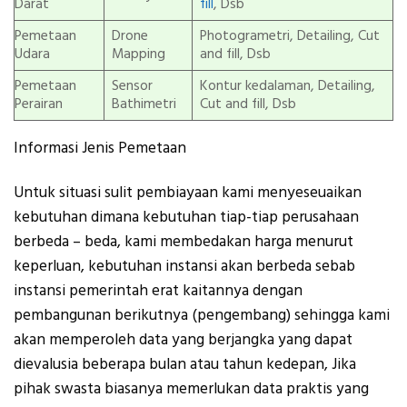
Darat
fill
, Dsb
Pemetaan
Drone
Photogrametri, Detailing, Cut
Udara
Mapping
and fill, Dsb
Pemetaan
Sensor
Kontur kedalaman, Detailing,
Perairan
Bathimetri
Cut and fill, Dsb
Informasi Jenis Pemetaan
Untuk situasi sulit pembiayaan kami menyeseuaikan
kebutuhan dimana kebutuhan tiap-tiap perusahaan
berbeda – beda, kami membedakan harga menurut
keperluan, kebutuhan instansi akan berbeda sebab
instansi pemerintah erat kaitannya dengan
pembangunan berikutnya (pengembang) sehingga kami
akan memperoleh data yang berjangka yang dapat
dievalusia beberapa bulan atau tahun kedepan, Jika
pihak swasta biasanya memerlukan data praktis yang