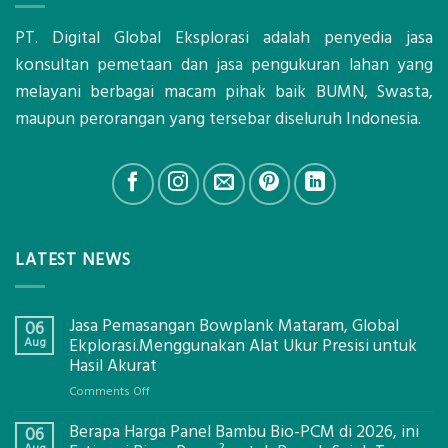
PT. Digital Global Eksplorasi adalah penyedia jasa
konsultan pemetaan dan jasa pengukuran lahan yang
melayani berbagai macam pihak baik BUMN, Swasta,
maupun perorangan yang tersebar diseluruh Indonesia.
LATEST NEWS
Jasa Pemasangan Bowplank Mataram, Global
06
Aug
Ekplorasi.Menggunakan Alat Ukur Presisi untuk
Hasil Akurat
on
Comments Off
Jasa
Berapa Harga Panel Bambu Bio-PCM di 2026, ini
Pemasangan
06
Bowplank