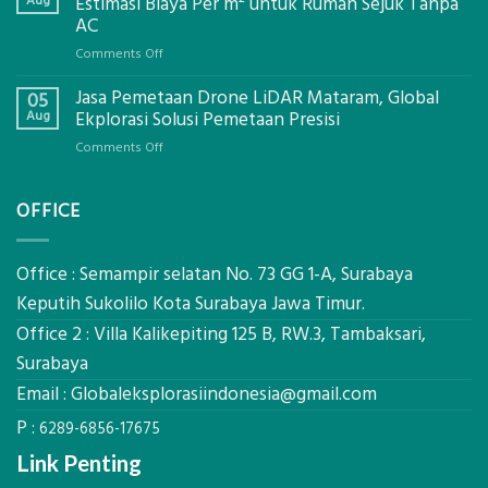
Aug
Estimasi Biaya Per m² untuk Rumah Sejuk Tanpa
Mataram,
AC
Global
on
Comments Off
Ekplorasi.Menggunakan
Berapa
Alat
Jasa Pemetaan Drone LiDAR Mataram, Global
Harga
05
Ukur
Panel
Aug
Ekplorasi Solusi Pemetaan Presisi
Presisi
Bambu
untuk
on
Comments Off
Bio-
Hasil
Jasa
PCM
Akurat
Pemetaan
di
OFFICE
Drone
2026,
LiDAR
ini
Mataram,
Estimasi
Global
Office : Semampir selatan No. 73 GG 1-A, Surabaya
Biaya
Ekplorasi
Keputih Sukolilo Kota Surabaya Jawa Timur.
Per
Solusi
m²
Office 2 : Villa Kalikepiting 125 B, RW.3, Tambaksari,
Pemetaan
untuk
Presisi
Surabaya
Rumah
Sejuk
Email :
Globaleksplorasiindonesia@gmail.com
Tanpa
P :
AC
6289-6856-17675
Link Penting