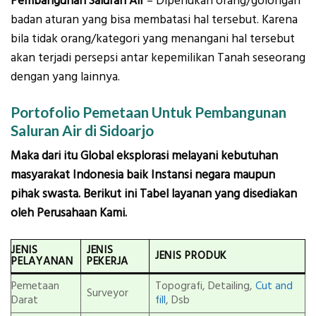
Pembangunan Saluran Air
– Diperlukan orang/golongan
badan aturan yang bisa membatasi hal tersebut. Karena
bila tidak orang/kategori yang menangani hal tersebut
akan terjadi persepsi antar kepemilikan Tanah seseorang
dengan yang lainnya.
Portofolio Pemetaan Untuk Pembangunan
Saluran Air di Sidoarjo
Maka dari itu Global eksplorasi melayani kebutuhan
masyarakat Indonesia baik Instansi negara maupun
pihak swasta. Berikut ini Tabel layanan yang disediakan
oleh Perusahaan Kami.
JENIS
JENIS
JENIS PRODUK
PELAYANAN
PEKERJA
Pemetaan
Topografi, Detailing,
Cut and
Surveyor
Darat
fill
, Dsb