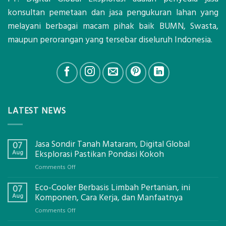
konsultan pemetaan dan jasa pengukuran lahan yang
melayani berbagai macam pihak baik BUMN, Swasta,
maupun perorangan yang tersebar diseluruh Indonesia.
LATEST NEWS
Jasa Sondir Tanah Mataram, Digital Global
07
Aug
Eksplorasi Pastikan Pondasi Kokoh
on
Comments Off
Jasa
Eco-Cooler Berbasis Limbah Pertanian, ini
Sondir
07
Tanah
Aug
Komponen, Cara Kerja, dan Manfaatnya
Mataram,
on
Comments Off
Digital
Eco-
Global