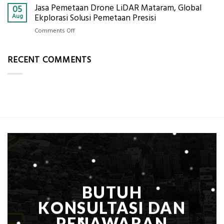
Alat
Jasa Pemetaan Drone LiDAR Mataram, Global
Harga
05
Ukur
Panel
Aug
Ekplorasi Solusi Pemetaan Presisi
Presisi
Bambu
untuk
on
Comments Off
Bio-
Hasil
Jasa
PCM
Akurat
Pemetaan
di
RECENT COMMENTS
Drone
2026,
LiDAR
ini
Mataram,
Estimasi
Global
Biaya
Ekplorasi
Per
Solusi
m²
Pemetaan
untuk
Presisi
Rumah
Sejuk
Tanpa
AC
BUTUH
KONSULTASI DAN
PENAWARAN