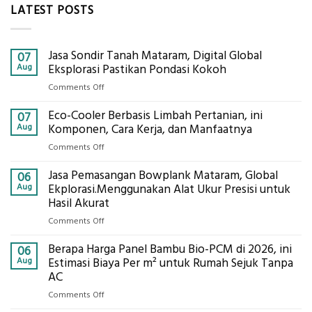
LATEST POSTS
Jasa Sondir Tanah Mataram, Digital Global
07
Aug
Eksplorasi Pastikan Pondasi Kokoh
on
Comments Off
Jasa
Eco-Cooler Berbasis Limbah Pertanian, ini
Sondir
07
Tanah
Aug
Komponen, Cara Kerja, dan Manfaatnya
Mataram,
on
Comments Off
Digital
Eco-
Global
Jasa Pemasangan Bowplank Mataram, Global
Cooler
06
Eksplorasi
Berbasis
Aug
Ekplorasi.Menggunakan Alat Ukur Presisi untuk
Pastikan
Limbah
Hasil Akurat
Pondasi
Pertanian,
Kokoh
on
Comments Off
ini
Jasa
Komponen,
Berapa Harga Panel Bambu Bio-PCM di 2026, ini
Pemasangan
06
Cara
Bowplank
Aug
Estimasi Biaya Per m² untuk Rumah Sejuk Tanpa
Kerja,
Mataram,
AC
dan
Global
Manfaatnya
on
Comments Off
Ekplorasi.Menggunakan
Berapa