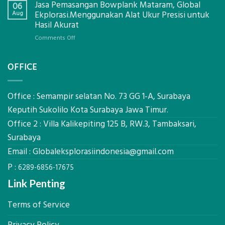
Jasa Pemasangan Bowplank Mataram, Global
Cooler
06
Eksplorasi
Berbasis
Aug
Ekplorasi.Menggunakan Alat Ukur Presisi untuk
Pastikan
Limbah
Hasil Akurat
Pondasi
Pertanian,
Kokoh
on
Comments Off
ini
Jasa
Komponen,
Pemasangan
Cara
OFFICE
Bowplank
Kerja,
Mataram,
dan
Global
Manfaatnya
Ekplorasi.Menggunakan
Office : Semampir selatan No. 73 GG 1-A, Surabaya
Alat
Keputih Sukolilo Kota Surabaya Jawa Timur.
Ukur
Office 2 : Villa Kalikepiting 125 B, RW.3, Tambaksari,
Presisi
untuk
Surabaya
Hasil
Email :
Globaleksplorasiindonesia@gmail.com
Akurat
P :
6289-6856-17675
Link Penting
Terms of Service
Privacy Policy