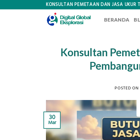
Skip
KONSULTAN PEMETAAN DAN JASA UKUR 
to
BERANDA
B
content
Konsultan Pemet
Pembangun
POSTED ON
30
Mar