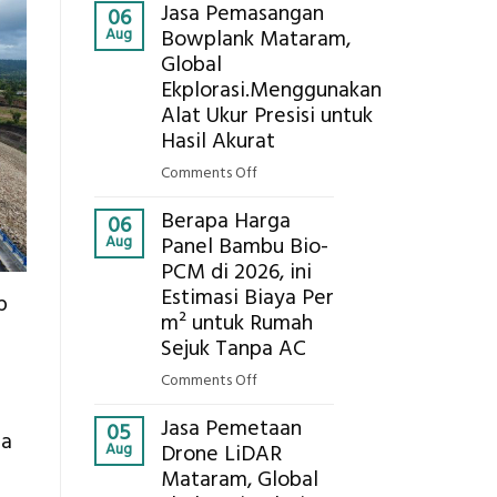
Kokoh
Jasa Pemasangan
Cooler
06
Aug
Bowplank Mataram,
Berbasis
Global
Limbah
Ekplorasi.Menggunakan
Pertanian,
ini
Alat Ukur Presisi untuk
Komponen,
Hasil Akurat
Cara
on
Comments Off
Kerja,
Jasa
dan
Berapa Harga
Pemasangan
06
Manfaatnya
Aug
Panel Bambu Bio-
Bowplank
PCM di 2026, ini
Mataram,
Estimasi Biaya Per
Global
p
Ekplorasi.Menggunakan
m² untuk Rumah
Alat
Sejuk Tanpa AC
Ukur
on
Comments Off
Presisi
h
Berapa
untuk
Jasa Pemetaan
Harga
05
sa
Hasil
Aug
Drone LiDAR
Panel
Akurat
Mataram, Global
Bambu