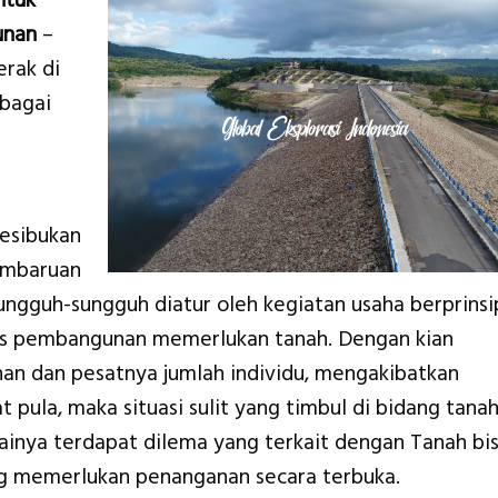
ntuk
unan
–
rak di
rbagai
kesibukan
embaruan
gguh-sungguh diatur oleh kegiatan usaha berprinsi
tas pembangunan memerlukan tanah. Dengan kian
n dan pesatnya jumlah individu, mengakibatkan
 pula, maka situasi sulit yang timbul di bidang tana
inya terdapat dilema yang terkait dengan Tanah bi
g memerlukan penanganan secara terbuka.