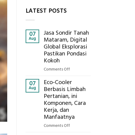
LATEST POSTS
Jasa Sondir Tanah
07
Aug
Mataram, Digital
Global Eksplorasi
Pastikan Pondasi
Kokoh
on
Comments Off
Jasa
Eco-Cooler
Sondir
07
Aug
Berbasis Limbah
Tanah
Pertanian, ini
Mataram,
Komponen, Cara
Digital
Global
Kerja, dan
Eksplorasi
Manfaatnya
Pastikan
on
Comments Off
Pondasi
Eco-