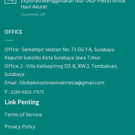
Ekplorasi.Menggunakan Alat Ukur Presisi untuk
Pastikan
Limbah
Hasil Akurat
Pondasi
Pertanian,
Kokoh
on
Comments Off
ini
Jasa
Komponen,
Pemasangan
Cara
OFFICE
Bowplank
Kerja,
Mataram,
dan
Global
Manfaatnya
Ekplorasi.Menggunakan
Office : Semampir selatan No. 73 GG 1-A, Surabaya
Alat
Keputih Sukolilo Kota Surabaya Jawa Timur.
Ukur
Office 2 : Villa Kalikepiting 125 B, RW.3, Tambaksari,
Presisi
untuk
Surabaya
Hasil
Email :
Globaleksplorasiindonesia@gmail.com
Akurat
P :
6289-6856-17675
Link Penting
Terms of Service
Privacy Policy