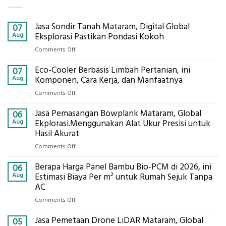
Jasa Sondir Tanah Mataram, Digital Global
07
Aug
Eksplorasi Pastikan Pondasi Kokoh
on
Comments Off
Jasa
Eco-Cooler Berbasis Limbah Pertanian, ini
Sondir
07
Tanah
Aug
Komponen, Cara Kerja, dan Manfaatnya
Mataram,
on
Comments Off
Digital
Eco-
Global
Jasa Pemasangan Bowplank Mataram, Global
Cooler
06
Eksplorasi
Berbasis
Aug
Ekplorasi.Menggunakan Alat Ukur Presisi untuk
Pastikan
Limbah
Hasil Akurat
Pondasi
Pertanian,
Kokoh
on
Comments Off
ini
Jasa
Komponen,
Berapa Harga Panel Bambu Bio-PCM di 2026, ini
Pemasangan
06
Cara
Bowplank
Aug
Estimasi Biaya Per m² untuk Rumah Sejuk Tanpa
Kerja,
Mataram,
AC
dan
Global
Manfaatnya
on
Comments Off
Ekplorasi.Menggunakan
Berapa
Alat
Jasa Pemetaan Drone LiDAR Mataram, Global
Harga
05
Ukur