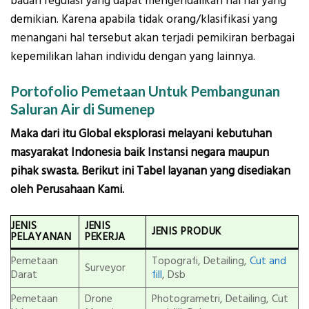
badan regulasi yang dapat mengendalikan hal hal yang
demikian. Karena apabila tidak orang/klasifikasi yang
menangani hal tersebut akan terjadi pemikiran berbagai
kepemilikan lahan individu dengan yang lainnya.
Portofolio Pemetaan Untuk Pembangunan
Saluran Air di Sumenep
Maka dari itu Global eksplorasi melayani kebutuhan
masyarakat Indonesia baik Instansi negara maupun
pihak swasta. Berikut ini Tabel layanan yang disediakan
oleh Perusahaan Kami.
JENIS
JENIS
JENIS PRODUK
PELAYANAN
PEKERJA
Pemetaan
Topografi, Detailing,
Cut and
Surveyor
Darat
fill
, Dsb
Pemetaan
Drone
Photogrametri, Detailing, Cut