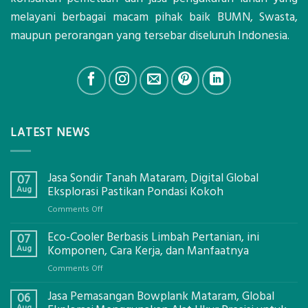
melayani berbagai macam pihak baik BUMN, Swasta,
maupun perorangan yang tersebar diseluruh Indonesia.
LATEST NEWS
Jasa Sondir Tanah Mataram, Digital Global
07
Aug
Eksplorasi Pastikan Pondasi Kokoh
on
Comments Off
Jasa
Eco-Cooler Berbasis Limbah Pertanian, ini
Sondir
07
Tanah
Aug
Komponen, Cara Kerja, dan Manfaatnya
Mataram,
on
Comments Off
Digital
Eco-
Global
Jasa Pemasangan Bowplank Mataram, Global
Cooler
06
Eksplorasi
Berbasis
Aug