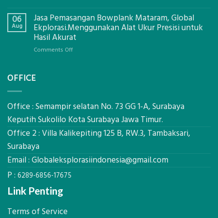
Digital
Eco-
Global
Jasa Pemasangan Bowplank Mataram, Global
Cooler
06
Eksplorasi
Berbasis
Aug
Ekplorasi.Menggunakan Alat Ukur Presisi untuk
Pastikan
Limbah
Hasil Akurat
Pondasi
Pertanian,
Kokoh
on
Comments Off
ini
Jasa
Komponen,
Pemasangan
Cara
OFFICE
Bowplank
Kerja,
Mataram,
dan
Global
Manfaatnya
Ekplorasi.Menggunakan
Office : Semampir selatan No. 73 GG 1-A, Surabaya
Alat
Keputih Sukolilo Kota Surabaya Jawa Timur.
Ukur
Office 2 : Villa Kalikepiting 125 B, RW.3, Tambaksari,
Presisi
untuk
Surabaya
Hasil
Email :
Globaleksplorasiindonesia@gmail.com
Akurat
P :
6289-6856-17675
Link Penting
Terms of Service