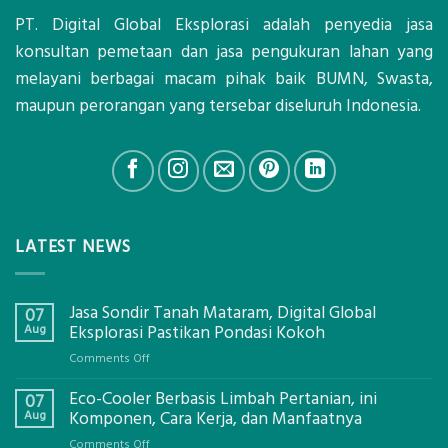
PT. Digital Global Eksplorasi adalah penyedia jasa
konsultan pemetaan dan jasa pengukuran lahan yang
melayani berbagai macam pihak baik BUMN, Swasta,
maupun perorangan yang tersebar diseluruh Indonesia.
LATEST NEWS
Jasa Sondir Tanah Mataram, Digital Global
07
Aug
Eksplorasi Pastikan Pondasi Kokoh
on
Comments Off
Jasa
Eco-Cooler Berbasis Limbah Pertanian, ini
Sondir
07
Tanah
Aug
Komponen, Cara Kerja, dan Manfaatnya
Mataram,
on
Comments Off