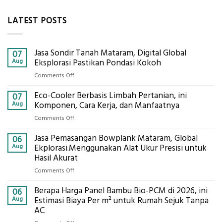
LATEST POSTS
Jasa Sondir Tanah Mataram, Digital Global
07
Aug
Eksplorasi Pastikan Pondasi Kokoh
on
Comments Off
Jasa
Eco-Cooler Berbasis Limbah Pertanian, ini
Sondir
07
Tanah
Aug
Komponen, Cara Kerja, dan Manfaatnya
Mataram,
on
Comments Off
Digital
Eco-
Global
Jasa Pemasangan Bowplank Mataram, Global
Cooler
06
Eksplorasi
Berbasis
Aug
Ekplorasi.Menggunakan Alat Ukur Presisi untuk
Pastikan
Limbah
Hasil Akurat
Pondasi
Pertanian,
Kokoh
on
Comments Off
ini
Jasa
Komponen,
Berapa Harga Panel Bambu Bio-PCM di 2026, ini
Pemasangan
06
Cara
Bowplank
Aug
Estimasi Biaya Per m² untuk Rumah Sejuk Tanpa
Kerja,
Mataram,
AC
dan
Global
Manfaatnya