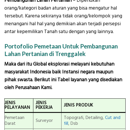
Pembangunan Lahan Pertanian
– Diperlukan
orang/kategori badan aturan yang bisa mengatur hal
tersebut. Karena sekiranya tidak orang/kelompok yang
menangani hal hal yang demikian akan terjadi persepsi
antar kepemilikan Tanah satu dengan yang lainnya.
Portofolio Pemetaan Untuk Pembangunan
Lahan Pertanian di Trenggalek
Maka dari itu Global eksplorasi melayani kebutuhan
masyarakat Indonesia baik Instansi negara maupun
pihak swasta. Berikut ini Tabel layanan yang disediakan
oleh Perusahaan Kami.
JENIS
JENIS
JENIS PRODUK
PELAYANAN
PEKERJA
Pemetaan
Topografi, Detailing,
Cut and
Surveyor
Darat
fill
, Dsb