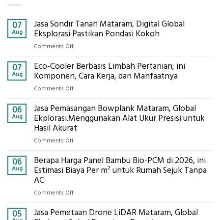
Jasa Sondir Tanah Mataram, Digital Global
07
Aug
Eksplorasi Pastikan Pondasi Kokoh
on
Comments Off
Jasa
Eco-Cooler Berbasis Limbah Pertanian, ini
Sondir
07
Tanah
Aug
Komponen, Cara Kerja, dan Manfaatnya
Mataram,
on
Comments Off
Digital
Eco-
Global
Jasa Pemasangan Bowplank Mataram, Global
Cooler
06
Eksplorasi
Berbasis
Aug
Ekplorasi.Menggunakan Alat Ukur Presisi untuk
Pastikan
Limbah
Hasil Akurat
Pondasi
Pertanian,
Kokoh
on
Comments Off
ini
Jasa
Komponen,
Berapa Harga Panel Bambu Bio-PCM di 2026, ini
Pemasangan
06
Cara
Bowplank
Aug
Estimasi Biaya Per m² untuk Rumah Sejuk Tanpa
Kerja,
Mataram,
AC
dan
Global
Manfaatnya
on
Comments Off
Ekplorasi.Menggunakan
Berapa
Alat
Jasa Pemetaan Drone LiDAR Mataram, Global
Harga
05
Ukur