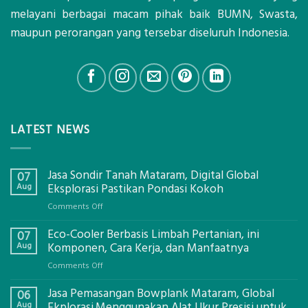
melayani berbagai macam pihak baik BUMN, Swasta,
maupun perorangan yang tersebar diseluruh Indonesia.
LATEST NEWS
Jasa Sondir Tanah Mataram, Digital Global
07
Aug
Eksplorasi Pastikan Pondasi Kokoh
on
Comments Off
Jasa
Eco-Cooler Berbasis Limbah Pertanian, ini
Sondir
07
Tanah
Aug
Komponen, Cara Kerja, dan Manfaatnya
Mataram,
on
Comments Off
Digital
Eco-
Global
Jasa Pemasangan Bowplank Mataram, Global
Cooler
06
Eksplorasi
Berbasis
Aug
Ekplorasi.Menggunakan Alat Ukur Presisi untuk