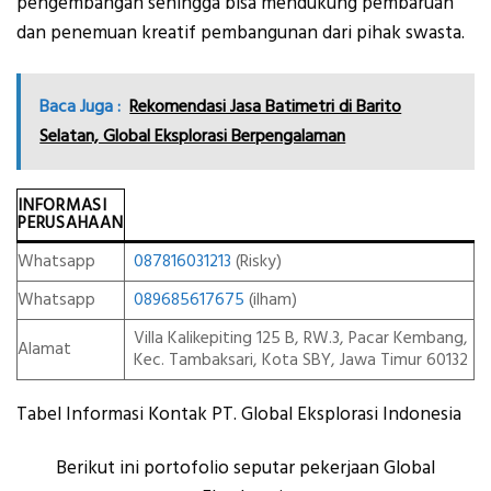
pengembangan sehingga bisa mendukung pembaruan
dan penemuan kreatif pembangunan dari pihak swasta.
Baca Juga :
Rekomendasi Jasa Batimetri di Barito
Selatan, Global Eksplorasi Berpengalaman
INFORMASI
PERUSAHAAN
Whatsapp
087816031213
(Risky)
Whatsapp
089685617675
(ilham)
Villa Kalikepiting 125 B, RW.3, Pacar Kembang,
Alamat
Kec. Tambaksari, Kota SBY, Jawa Timur 60132
Tabel Informasi Kontak PT. Global Eksplorasi Indonesia
Berikut ini portofolio seputar pekerjaan Global