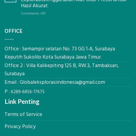
Pastikan
Limbah
Hasil Akurat
Pondasi
Pertanian,
Kokoh
on
Comments Off
ini
Jasa
Komponen,
Pemasangan
Cara
OFFICE
Bowplank
Kerja,
Mataram,
dan
Global
Manfaatnya
Ekplorasi.Menggunakan
Office : Semampir selatan No. 73 GG 1-A, Surabaya
Alat
Keputih Sukolilo Kota Surabaya Jawa Timur.
Ukur
Office 2 : Villa Kalikepiting 125 B, RW.3, Tambaksari,
Presisi
untuk
Surabaya
Hasil
Email :
Globaleksplorasiindonesia@gmail.com
Akurat
P :
6289-6856-17675
Link Penting
Terms of Service
Privacy Policy