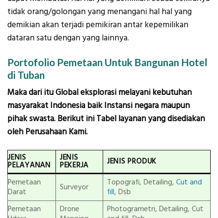
tidak orang/golongan yang menangani hal hal yang
demikian akan terjadi pemikiran antar kepemilikan
dataran satu dengan yang lainnya.
Portofolio Pemetaan Untuk Bangunan Hotel
di Tuban
Maka dari itu Global eksplorasi melayani kebutuhan
masyarakat Indonesia baik Instansi negara maupun
pihak swasta. Berikut ini Tabel layanan yang disediakan
oleh Perusahaan Kami.
JENIS
JENIS
JENIS PRODUK
PELAYANAN
PEKERJA
Pemetaan
Topografi, Detailing,
Cut and
Surveyor
Darat
fill
, Dsb
Pemetaan
Drone
Photogrametri, Detailing, Cut