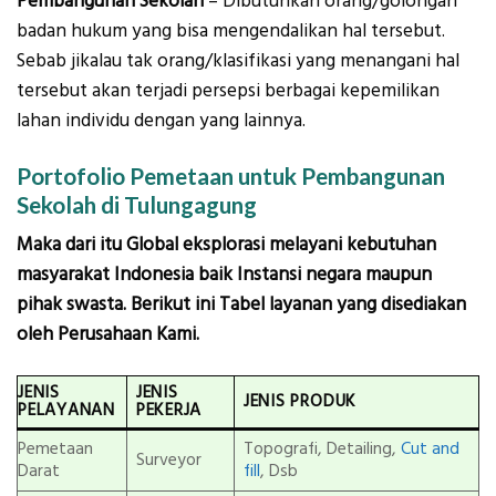
Pembangunan Sekolah
– Dibutuhkan orang/golongan
badan hukum yang bisa mengendalikan hal tersebut.
Sebab jikalau tak orang/klasifikasi yang menangani hal
tersebut akan terjadi persepsi berbagai kepemilikan
lahan individu dengan yang lainnya.
Portofolio Pemetaan untuk Pembangunan
Sekolah di Tulungagung
Maka dari itu Global eksplorasi melayani kebutuhan
masyarakat Indonesia baik Instansi negara maupun
pihak swasta. Berikut ini Tabel layanan yang disediakan
oleh Perusahaan Kami.
JENIS
JENIS
JENIS PRODUK
PELAYANAN
PEKERJA
Pemetaan
Topografi, Detailing,
Cut and
Surveyor
Darat
fill
, Dsb