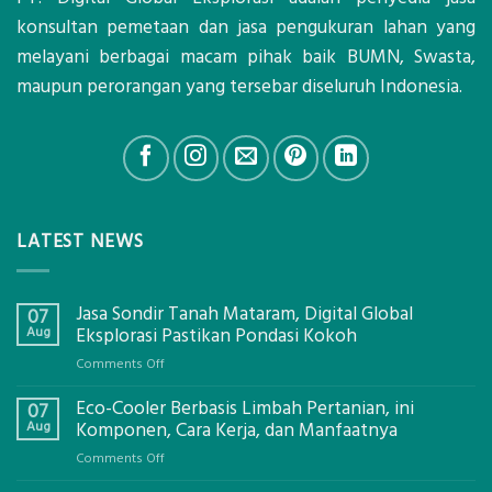
konsultan pemetaan dan jasa pengukuran lahan yang
melayani berbagai macam pihak baik BUMN, Swasta,
maupun perorangan yang tersebar diseluruh Indonesia.
LATEST NEWS
Jasa Sondir Tanah Mataram, Digital Global
07
Aug
Eksplorasi Pastikan Pondasi Kokoh
on
Comments Off
Jasa
Eco-Cooler Berbasis Limbah Pertanian, ini
Sondir
07
Tanah
Aug
Komponen, Cara Kerja, dan Manfaatnya
Mataram,
on
Comments Off
Digital
Eco-
Global