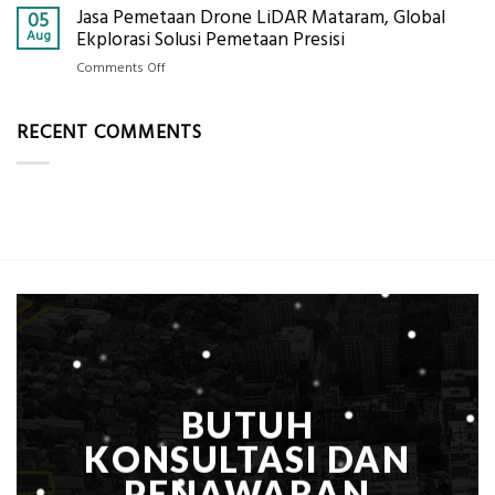
Alat
Jasa Pemetaan Drone LiDAR Mataram, Global
Harga
05
Ukur
Panel
Aug
Ekplorasi Solusi Pemetaan Presisi
Presisi
Bambu
untuk
on
Comments Off
Bio-
Hasil
Jasa
PCM
Akurat
Pemetaan
di
RECENT COMMENTS
Drone
2026,
LiDAR
ini
Mataram,
Estimasi
Global
Biaya
Ekplorasi
Per
Solusi
m²
Pemetaan
untuk
Presisi
Rumah
Sejuk
Tanpa
AC
BUTUH
KONSULTASI DAN
PENAWARAN