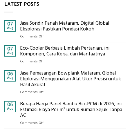
LATEST POSTS
Jasa Sondir Tanah Mataram, Digital Global
07
Aug
Eksplorasi Pastikan Pondasi Kokoh
on
Comments Off
Jasa
Eco-Cooler Berbasis Limbah Pertanian, ini
Sondir
07
Tanah
Aug
Komponen, Cara Kerja, dan Manfaatnya
Mataram,
on
Comments Off
Digital
Eco-
Global
Jasa Pemasangan Bowplank Mataram, Global
Cooler
06
Eksplorasi
Berbasis
Aug
Ekplorasi.Menggunakan Alat Ukur Presisi untuk
Pastikan
Limbah
Hasil Akurat
Pondasi
Pertanian,
Kokoh
on
Comments Off
ini
Jasa
Komponen,
Berapa Harga Panel Bambu Bio-PCM di 2026, ini
Pemasangan
06
Cara
Bowplank
Aug
Estimasi Biaya Per m² untuk Rumah Sejuk Tanpa
Kerja,
Mataram,
AC
dan
Global
Manfaatnya
on
Comments Off
Ekplorasi.Menggunakan
Berapa