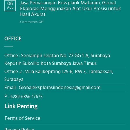
Jasa Pemasangan Bowplank Mataram, Global
Cooler
06
Eksplorasi
Berbasis
Aug
Ekplorasi.Menggunakan Alat Ukur Presisi untuk
Pastikan
Limbah
Hasil Akurat
Pondasi
Pertanian,
Kokoh
on
Comments Off
ini
Jasa
Komponen,
Pemasangan
Cara
OFFICE
Bowplank
Kerja,
Mataram,
dan
Global
Manfaatnya
Ekplorasi.Menggunakan
Office : Semampir selatan No. 73 GG 1-A, Surabaya
Alat
Keputih Sukolilo Kota Surabaya Jawa Timur.
Ukur
Office 2 : Villa Kalikepiting 125 B, RW.3, Tambaksari,
Presisi
untuk
Surabaya
Hasil
Email :
Globaleksplorasiindonesia@gmail.com
Akurat
P :
6289-6856-17675
Link Penting
Terms of Service
Privacy Policy