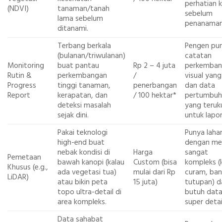
perhatian 
(NDVI)
tanaman/tanah
sebelum
lama sebelum
penanaman
ditanami.
Terbang berkala
Pengen pu
(bulanan/triwulanan)
catatan
Monitoring
buat pantau
Rp 2 – 4 juta
perkemban
Rutin &
perkembangan
/
visual yang
Progress
tinggi tanaman,
penerbangan
dan data
Report
kerapatan, dan
/ 100 hektar*
pertumbuh
deteksi masalah
yang teruk
sejak dini.
untuk lapor
Pakai teknologi
Punya laha
high-end buat
dengan me
nebak kondisi di
Harga
sangat
Pemetaan
bawah kanopi (kalau
Custom (bisa
kompleks (
Khusus (e.g.,
ada vegetasi tua)
mulai dari Rp
curam, ba
LiDAR)
atau bikin peta
15 juta)
tutupan) d
topo ultra-detail di
butuh dat
area kompleks.
super detai
Data sahabat