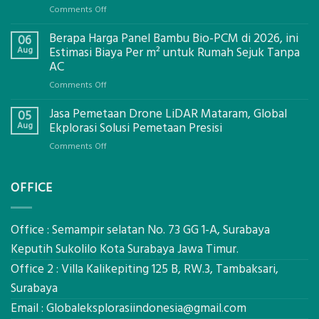
on
Comments Off
Jasa
Berapa Harga Panel Bambu Bio-PCM di 2026, ini
Pemasangan
06
Bowplank
Aug
Estimasi Biaya Per m² untuk Rumah Sejuk Tanpa
Mataram,
AC
Global
on
Comments Off
Ekplorasi.Menggunakan
Berapa
Alat
Jasa Pemetaan Drone LiDAR Mataram, Global
Harga
05
Ukur
Panel
Aug
Ekplorasi Solusi Pemetaan Presisi
Presisi
Bambu
untuk
on
Comments Off
Bio-
Hasil
Jasa
PCM
Akurat
Pemetaan
di
OFFICE
Drone
2026,
LiDAR
ini
Mataram,
Estimasi
Global
Office : Semampir selatan No. 73 GG 1-A, Surabaya
Biaya
Ekplorasi
Keputih Sukolilo Kota Surabaya Jawa Timur.
Per
Solusi
m²
Office 2 : Villa Kalikepiting 125 B, RW.3, Tambaksari,
Pemetaan
untuk
Presisi
Surabaya
Rumah
Sejuk
Email :
Globaleksplorasiindonesia@gmail.com
Tanpa