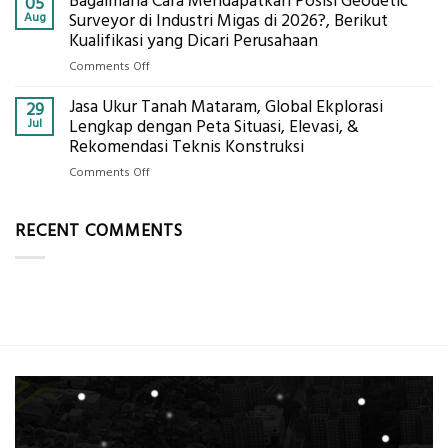
Bagaimana Cara Mendapatkan Posisi Geodetic
05
di
Drone
Aug
Surveyor di Industri Migas di 2026?, Berikut
2026,
LiDAR
Kualifikasi yang Dicari Perusahaan
ini
Mataram,
Estimasi
on
Comments Off
Global
Biaya
Bagaimana
Ekplorasi
Per
Jasa Ukur Tanah Mataram, Global Ekplorasi
Cara
29
Solusi
m²
Mendapatkan
Jul
Lengkap dengan Peta Situasi, Elevasi, &
Pemetaan
untuk
Posisi
Rekomendasi Teknis Konstruksi
Presisi
Rumah
Geodetic
on
Comments Off
Sejuk
Surveyor
Jasa
Tanpa
di
Ukur
AC
Industri
RECENT COMMENTS
Tanah
Migas
Mataram,
di
Global
2026?,
Ekplorasi
Berikut
Lengkap
Kualifikasi
dengan
yang
Peta
Dicari
Situasi,
Perusahaan
Elevasi,
&
Rekomendasi
Teknis