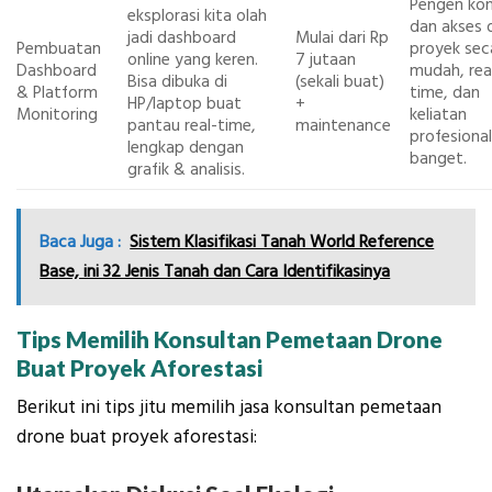
Pengen kon
eksplorasi kita olah
dan akses 
jadi dashboard
Mulai dari Rp
Pembuatan
proyek sec
online yang keren.
7 jutaan
Dashboard
mudah, rea
Bisa dibuka di
(sekali buat)
& Platform
time, dan
HP/laptop buat
+
Monitoring
keliatan
pantau real-time,
maintenance
profesional
lengkap dengan
banget.
grafik & analisis.
Baca Juga :
Sistem Klasifikasi Tanah World Reference
Base, ini 32 Jenis Tanah dan Cara Identifikasinya
Tips Memilih Konsultan Pemetaan Drone
Buat Proyek Aforestasi
Berikut ini tips jitu memilih jasa konsultan pemetaan
drone buat proyek aforestasi: