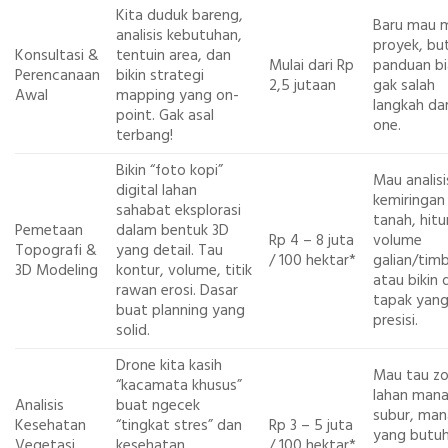
Kita duduk bareng,
Baru mau m
analisis kebutuhan,
proyek, bu
Konsultasi &
tentuin area, dan
Mulai dari Rp
panduan bi
Perencanaan
bikin strategi
2,5 jutaan
gak salah
Awal
mapping yang on-
langkah dar
point. Gak asal
one.
terbang!
Bikin “foto kopi”
Mau analisi
digital lahan
kemiringan
sahabat eksplorasi
tanah, hit
Pemetaan
dalam bentuk 3D
Rp 4 – 8 juta
volume
Topografi &
yang detail. Tau
/ 100 hektar*
galian/tim
3D Modeling
kontur, volume, titik
atau bikin 
rawan erosi. Dasar
tapak yan
buat planning yang
presisi.
solid.
Drone kita kasih
Mau tau z
“kacamata khusus”
lahan man
Analisis
buat ngecek
subur, man
Kesehatan
“tingkat stres” dan
Rp 3 – 5 juta
yang butu
Vegetasi
kesehatan
/ 100 hektar*