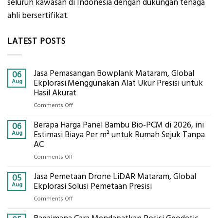
seluruh kawasan di Indonesia dengan dukungan tenaga
ahli bersertifikat.
LATEST POSTS
Jasa Pemasangan Bowplank Mataram, Global
06
Aug
Ekplorasi.Menggunakan Alat Ukur Presisi untuk
Hasil Akurat
on
Comments Off
Jasa
Berapa Harga Panel Bambu Bio-PCM di 2026, ini
Pemasangan
06
Bowplank
Aug
Estimasi Biaya Per m² untuk Rumah Sejuk Tanpa
Mataram,
AC
Global
on
Comments Off
Ekplorasi.Menggunakan
Berapa
Alat
Jasa Pemetaan Drone LiDAR Mataram, Global
Harga
05
Ukur
Panel
Aug
Ekplorasi Solusi Pemetaan Presisi
Presisi
Bambu
untuk
on
Comments Off
Bio-
Hasil
Jasa
PCM
Akurat
Pemetaan