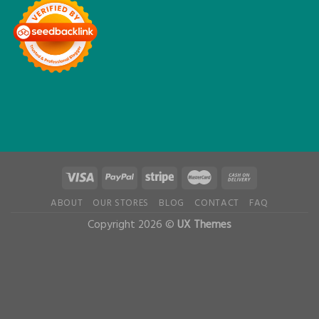
ABOUT
OUR STORES
BLOG
CONTACT
FAQ
Copyright 2026 ©
UX Themes