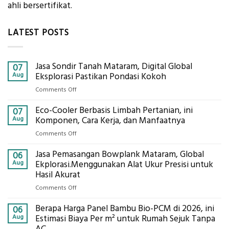
ahli bersertifikat.
LATEST POSTS
Jasa Sondir Tanah Mataram, Digital Global
07
Aug
Eksplorasi Pastikan Pondasi Kokoh
on
Comments Off
Jasa
Eco-Cooler Berbasis Limbah Pertanian, ini
Sondir
07
Tanah
Aug
Komponen, Cara Kerja, dan Manfaatnya
Mataram,
on
Comments Off
Digital
Eco-
Global
Jasa Pemasangan Bowplank Mataram, Global
Cooler
06
Eksplorasi
Berbasis
Aug
Ekplorasi.Menggunakan Alat Ukur Presisi untuk
Pastikan
Limbah
Hasil Akurat
Pondasi
Pertanian,
Kokoh
on
Comments Off
ini
Jasa
Komponen,
Berapa Harga Panel Bambu Bio-PCM di 2026, ini
Pemasangan
06
Cara
Bowplank
Aug
Estimasi Biaya Per m² untuk Rumah Sejuk Tanpa
Kerja,
Mataram,
AC