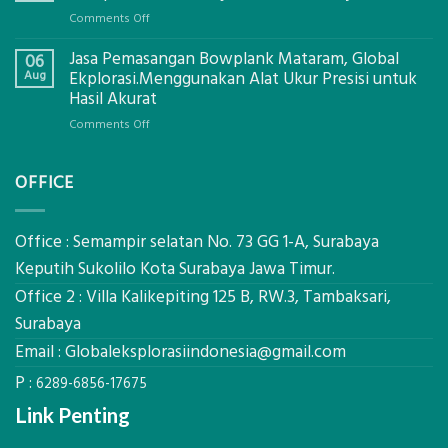
Mataram,
on
Comments Off
Digital
Eco-
Global
Jasa Pemasangan Bowplank Mataram, Global
Cooler
06
Eksplorasi
Berbasis
Aug
Ekplorasi.Menggunakan Alat Ukur Presisi untuk
Pastikan
Limbah
Hasil Akurat
Pondasi
Pertanian,
Kokoh
on
Comments Off
ini
Jasa
Komponen,
Pemasangan
Cara
OFFICE
Bowplank
Kerja,
Mataram,
dan
Global
Manfaatnya
Ekplorasi.Menggunakan
Office : Semampir selatan No. 73 GG 1-A, Surabaya
Alat
Keputih Sukolilo Kota Surabaya Jawa Timur.
Ukur
Office 2 : Villa Kalikepiting 125 B, RW.3, Tambaksari,
Presisi
untuk
Surabaya
Hasil
Email :
Globaleksplorasiindonesia@gmail.com
Akurat
P :
6289-6856-17675
Link Penting