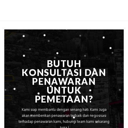
Estimasi
Global
Biaya
Ekplorasi
Per
Solusi
m²
Pemetaan
untuk
Presisi
Rumah
Sejuk
Tanpa
AC
BUTUH
KONSULTASI DAN
PENAWARAN
UNTUK
PEMETAAN?
Kami siap membantu dengan senang hati. Kami Juga
akan memberikan penawaran terbaik dan negosisasi
terhadap penawaran kami, hubungi team kami sekarang
Juga !