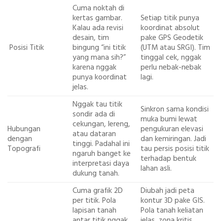
Cuma noktah di
kertas gambar.
Setiap titik punya
Kalau ada revisi
koordinat absolut
desain, tim
pake GPS Geodetik
Posisi Titik
bingung “ini titik
(UTM atau SRGI). Tim
yang mana sih?”
tinggal cek, nggak
karena nggak
perlu nebak-nebak
punya koordinat
lagi.
jelas.
Nggak tau titik
Sinkron sama kondisi
sondir ada di
muka bumi lewat
cekungan, lereng,
Hubungan
pengukuran elevasi
atau dataran
dengan
dan kemiringan. Jadi
tinggi. Padahal ini
Topografi
tau persis posisi titik
ngaruh banget ke
terhadap bentuk
interpretasi daya
lahan asli.
dukung tanah.
Cuma grafik 2D
Diubah jadi peta
per titik. Pola
kontur 3D pake GIS.
lapisan tanah
Pola tanah keliatan
antar titik nggak
jelas, zona kritis