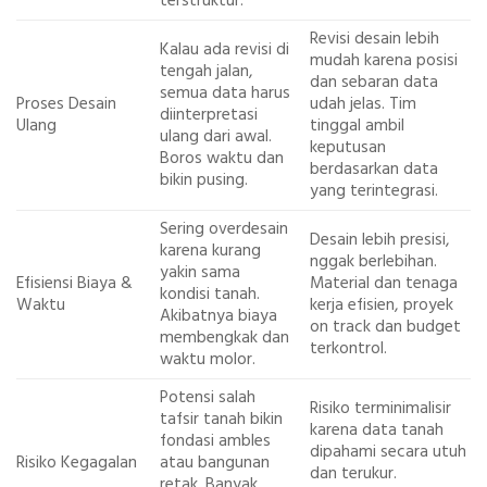
terstruktur.
Revisi desain lebih
Kalau ada revisi di
mudah karena posisi
tengah jalan,
dan sebaran data
semua data harus
Proses Desain
udah jelas. Tim
diinterpretasi
Ulang
tinggal ambil
ulang dari awal.
keputusan
Boros waktu dan
berdasarkan data
bikin pusing.
yang terintegrasi.
Sering overdesain
Desain lebih presisi,
karena kurang
nggak berlebihan.
yakin sama
Efisiensi Biaya &
Material dan tenaga
kondisi tanah.
Waktu
kerja efisien, proyek
Akibatnya biaya
on track dan budget
membengkak dan
terkontrol.
waktu molor.
Potensi salah
Risiko terminimalisir
tafsir tanah bikin
karena data tanah
fondasi ambles
dipahami secara utuh
Risiko Kegagalan
atau bangunan
dan terukur.
retak. Banyak