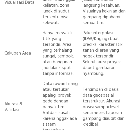
Visualisasi Data
keliatan, zona
langsung ketahuan.
lunak di sudut
Visualnya kekinian dan
tertentu bisa
gampang dipahami
kelewat.
semua tim.
Hanya mewakili
Pake interpolasi
titik yang
(IDW/Kriging) buat
tersondir. Area
prediksi karakteristik
yang terhalang
tanah di area yang
Cakupan Area
sungai, tembok,
nggak tersondir.
atau bangunan
Seluruh area proyek
jadi blank spot
dapet gambaran
tanpa informasi.
nyambung.
Data rawan hilang
atau tertukar
Tersimpan di basis
apalagi proyek
data geospasial
gede dengan
terstruktur. Akurasi
Akurasi &
banyak tim.
posisi sampai level
Validasi
Validasi susah
sentimeter. Laporan
karena nggak ada
gampang diaudit dan
sistem
kredibel.