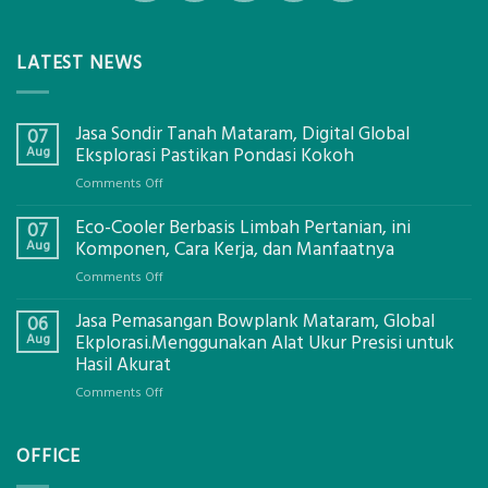
LATEST NEWS
Jasa Sondir Tanah Mataram, Digital Global
07
Aug
Eksplorasi Pastikan Pondasi Kokoh
on
Comments Off
Jasa
Eco-Cooler Berbasis Limbah Pertanian, ini
Sondir
07
Tanah
Aug
Komponen, Cara Kerja, dan Manfaatnya
Mataram,
on
Comments Off
Digital
Eco-
Global
Jasa Pemasangan Bowplank Mataram, Global
Cooler
06
Eksplorasi
Berbasis
Aug
Ekplorasi.Menggunakan Alat Ukur Presisi untuk
Pastikan
Limbah
Hasil Akurat
Pondasi
Pertanian,
Kokoh
on
Comments Off
ini
Jasa
Komponen,
Pemasangan
Cara
OFFICE
Bowplank
Kerja,
Mataram,
dan