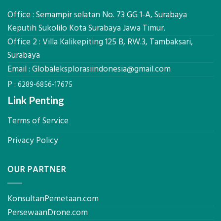
Global
Manfaatnya
Ekplorasi.Menggunakan
Office : Semampir selatan No. 73 GG 1-A, Surabaya
Alat
Keputih Sukolilo Kota Surabaya Jawa Timur.
Ukur
Office 2 : Villa Kalikepiting 125 B, RW.3, Tambaksari,
Presisi
untuk
Surabaya
Hasil
Email :
Globaleksplorasiindonesia@gmail.com
Akurat
P :
6289-6856-17675
Link Penting
Terms of Service
Privacy Policy
OUR PARTNER
KonsultanPemetaan.com
PersewaanDrone.com