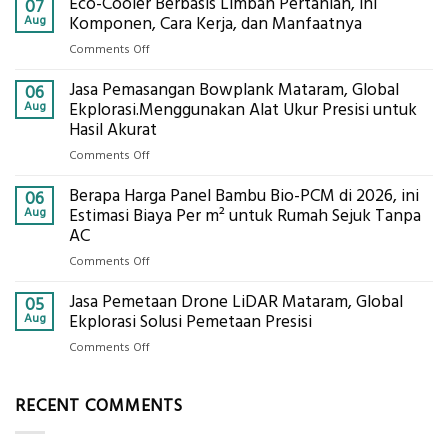
Eco-Cooler Berbasis Limbah Pertanian, ini
Sondir
07
Tanah
Aug
Komponen, Cara Kerja, dan Manfaatnya
Mataram,
on
Comments Off
Digital
Eco-
Global
Jasa Pemasangan Bowplank Mataram, Global
Cooler
06
Eksplorasi
Berbasis
Aug
Ekplorasi.Menggunakan Alat Ukur Presisi untuk
Pastikan
Limbah
Hasil Akurat
Pondasi
Pertanian,
Kokoh
on
Comments Off
ini
Jasa
Komponen,
Berapa Harga Panel Bambu Bio-PCM di 2026, ini
Pemasangan
06
Cara
Bowplank
Aug
Estimasi Biaya Per m² untuk Rumah Sejuk Tanpa
Kerja,
Mataram,
AC
dan
Global
Manfaatnya
on
Comments Off
Ekplorasi.Menggunakan
Berapa
Alat
Jasa Pemetaan Drone LiDAR Mataram, Global
Harga
05
Ukur
Panel
Aug
Ekplorasi Solusi Pemetaan Presisi
Presisi
Bambu
untuk
on
Comments Off
Bio-
Hasil
Jasa
PCM
Akurat
Pemetaan
di
RECENT COMMENTS
Drone
2026,
LiDAR
ini
Mataram,